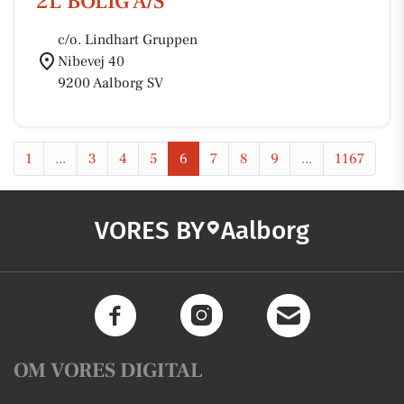
2L BOLIG A/S
c/o. Lindhart Gruppen
Nibevej 40
9200 Aalborg SV
1
...
3
4
5
6
7
8
9
...
1167
VORES BY
Aalborg
OM VORES DIGITAL