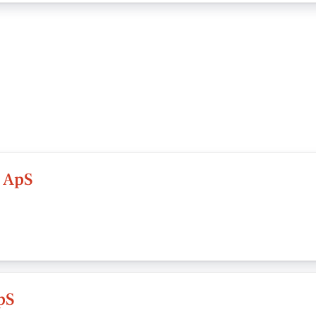
g ApS
pS