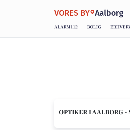
VORES BY
Aalborg
ALARM112
BOLIG
ERHVER
OPTIKER I AALBORG - 