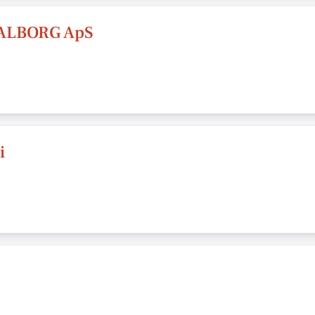
ALBORG ApS
i