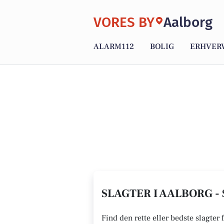
VORES BY
Aalborg
ALARM112
BOLIG
ERHVER
SLAGTER I AALBORG - 
Find den rette eller bedste slagter 