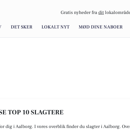
Gratis nyheder fra
dit
lokalområde
V
DET SKER
LOKALT NYT
MØD DINE NABOER
SE TOP 10 SLAGTERE
for dig i Aalborg. I vores overblik finder du slagter i Aalborg. Ov