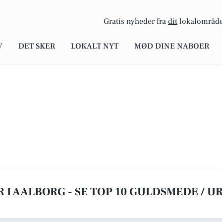
Gratis nyheder fra
dit
lokalområde
V
DET SKER
LOKALT NYT
MØD DINE NABOER
 I AALBORG - SE TOP 10 GULDSMEDE / 