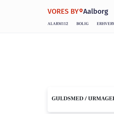
VORES BY
Aalborg
ALARM112
BOLIG
ERHVER
GULDSMED / URMAGER