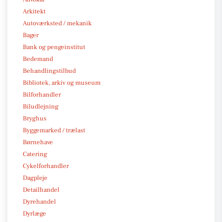
Arkitekt
Autoværksted / mekanik
Bager
Bank og pengeinstitut
Bedemand
Behandlingstilbud
Bibliotek, arkiv og museum
Bilforhandler
Biludlejning
Bryghus
Byggemarked / trælast
Børnehave
Catering
Cykelforhandler
Dagpleje
Detailhandel
Dyrehandel
Dyrlæge