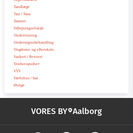
Tandlæge
Taxi / Taxa
Tømrer
Udlejningselskab
Undervisning
Undervognsbehandling
Ungdoms- og efterskole
Vaskeri / Renseri
Vinduespudser
VVS
Værtshus / bar
Øvrige
VORES BY
Aalborg