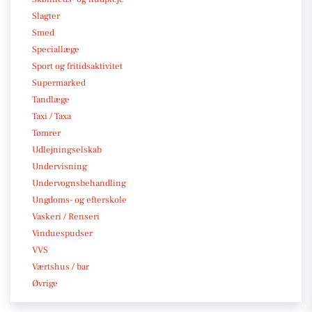
Slagter
Smed
Speciallæge
Sport og fritidsaktivitet
Supermarked
Tandlæge
Taxi / Taxa
Tømrer
Udlejningselskab
Undervisning
Undervognsbehandling
Ungdoms- og efterskole
Vaskeri / Renseri
Vinduespudser
VVS
Værtshus / bar
Øvrige