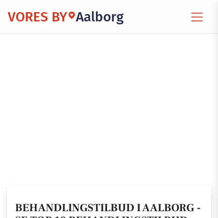
VORES BY
Aalborg
BEHANDLINGSTILBUD I AALBORG -