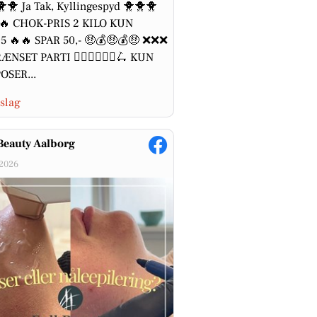
🐥 Ja Tak, Kyllingespyd 🐥🐥🐥
🔥 CHOK-PRIS 2 KILO KUN
5 🔥🔥 SPAR 50,- 🤑💰🤑💰🤑 ❌❌❌
NSET PARTI 🚴‍♂️🏃‍♂️🏃‍♀️🛴 KUN
OSER...
slag
Beauty Aalborg
-2026