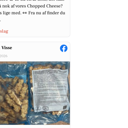
å nok af vores Chopped Cheese?
s lige med. 👀 Fra nu af finder du
.
slag
 Visse
-2026