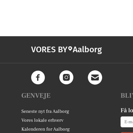
VORES BY
Aalborg
GENVEJE
BLI
Få l
Seneste nyt fra Aalborg
Email
Vores lokale erhverv
Kalenderen for Aalborg