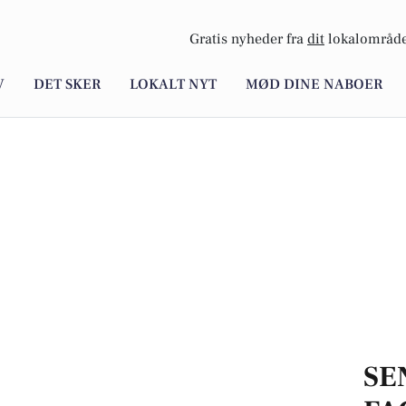
Gratis nyheder fra
dit
lokalområde
V
DET SKER
LOKALT NYT
MØD DINE NABOER
SE