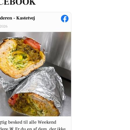
CEBOOK
eren - Kastetvej
-2026
gtig besked til alle Weekend
ere 🚨 Er du en af dem, der ikke