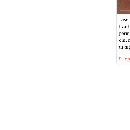
Laser
hvad 
perma
om, h
til di
Se op