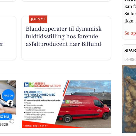
kan f
Så læ
JOBNYT
ikke..
Blandeoperatør til dynamisk
Se op
fuldtidsstilling hos førende
ær
asfaltproducent nær Billund
SPAR
06-08