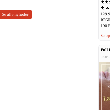
🐥🐥
🐥 
129.9
Se alle nyheder
BEGRÆ
100 P
Se op
Full 
06-08