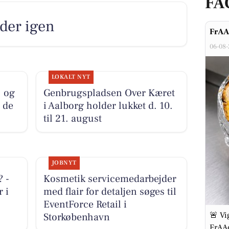
FA
lder igen
FrAAd
06-08
LOKALT NYT
. og
Genbrugspladsen Over Kæret
e de
i Aalborg holder lukket d. 10.
til 21. august
JOBNYT
 -
Kosmetik servicemedarbejder
r i
med flair for detaljen søges til
EventForce Retail i
🚨 Vi
Storkøbenhavn
FrAAd