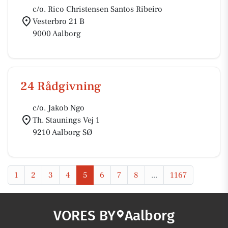
c/o. Rico Christensen Santos Ribeiro
Vesterbro 21 B
9000 Aalborg
24 Rådgivning
c/o. Jakob Ngo
Th. Staunings Vej 1
9210 Aalborg SØ
1
2
3
4
5
6
7
8
...
1167
VORES BY
Aalborg