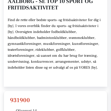
AALBORG - SE TOP 10 SPORT OG
FRITIDSAKTIVITET
Find de rette
eller bedste s
for dig i
ports- og fritidsaktiviteter
[
by
]. I vores overblik finder du
s
i
ports- og fritidsaktiviteter
[
by
].
Oversigten indeholder fodboldklubber,
håndboldklubber, badmintonklubber, svømmeklubber,
gymnastikforeninger, musikforeninger, kunstforeninger,
teaterforeninger, rideklubber, golfklubber,
idrætsforeninger
, så uanset om du har brug for træning,
undervisning, konkurrencer, arrangementer, udstyr
, så
indeholder listen disse
og er udvalgt af os på VORES [
by
]
.
931900
Olivenvej 14