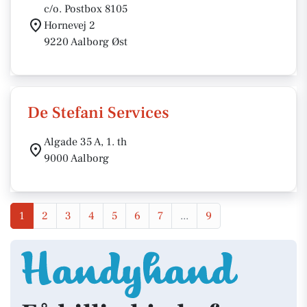
c/o. Postbox 8105
Hornevej 2
9220 Aalborg Øst
De Stefani Services
Algade 35 A, 1. th
9000 Aalborg
1
2
3
4
5
6
7
...
9