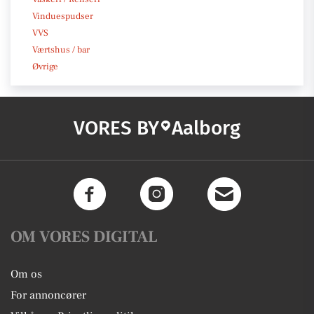
Vinduespudser
VVS
Værtshus / bar
Øvrige
VORES BY
Aalborg
OM VORES DIGITAL
Om os
For annoncører