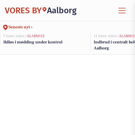
VORES BY
Aalborg
Seneste nyt ›
7 timer siden |
ALARM112
11 timer siden |
ALARM11
Ildløs i mødding under kontrol
Indbrud i centralt bel
Aalborg