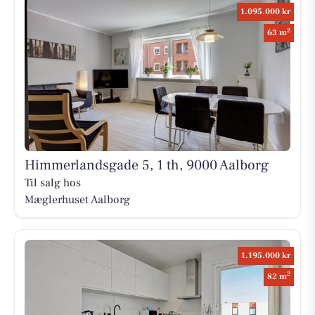
1.095.000 kr
2
63 m
Himmerlandsgade 5, 1 th, 9000 Aalborg
Til salg hos
Mæglerhuset Aalborg
1.195.000 kr
2
82 m