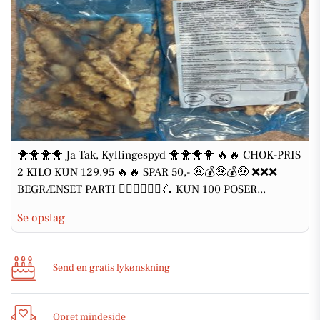
🐥🐥🐥🐥 Ja Tak, Kyllingespyd 🐥🐥🐥🐥 🔥🔥 CHOK-PRIS
2 KILO KUN 129.95 🔥🔥 SPAR 50,- 🤑💰🤑💰🤑 ❌❌❌
BEGRÆNSET PARTI 🚴‍♂️🏃‍♂️🏃‍♀️🛴 KUN 100 POSER...
Se opslag
Send en gratis lykønskning
Opret mindeside