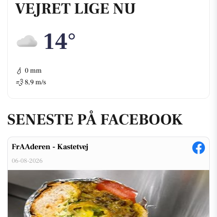
VEJRET LIGE NU
14°
💧
0 mm
💨
8,9 m/s
SENESTE PÅ FACEBOOK
FrAAderen - Kastetvej
06-08-2026