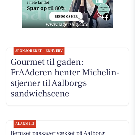
SPONSORERET
ERHVERV
Gourmet til gaden:
FrAAderen henter Michelin-
stjerner til Aalborgs
sandwichscene
ALARM112
Beruset passager vækket på Aalborg