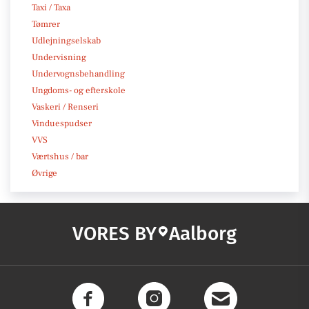
Taxi / Taxa
Tømrer
Udlejningselskab
Undervisning
Undervognsbehandling
Ungdoms- og efterskole
Vaskeri / Renseri
Vinduespudser
VVS
Værtshus / bar
Øvrige
VORES BY
Aalborg