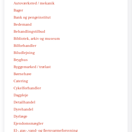
Autoværksted / mekanik
Bager
Bank og pengeinstitut
Bedemand
Behandlingstilbud
Bibliotek, arkiv og museum
Bilforhandler
Biludlejning
Bryghus
Byggemarked / trælast
Børnehave
Catering
Cykelforhandler
Dagpleje
Detailhandel
Dyrehandel
Dyrlæge
Ejendomsmægler
El-, gas-, vand- og fjernvarmeforsyning