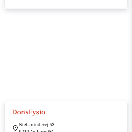
DonsFysio
Nielsmindevej 52
9210 Aalborg SØ