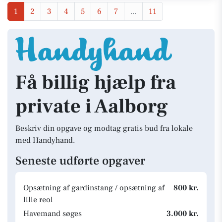
1
2
3
4
5
6
7
...
11
Få billig hjælp fra
private i Aalborg
Beskriv din opgave og modtag gratis bud fra lokale
med Handyhand.
Seneste udførte opgaver
Opsætning af gardinstang / opsætning af
800 kr.
lille reol
Havemand søges
3.000 kr.