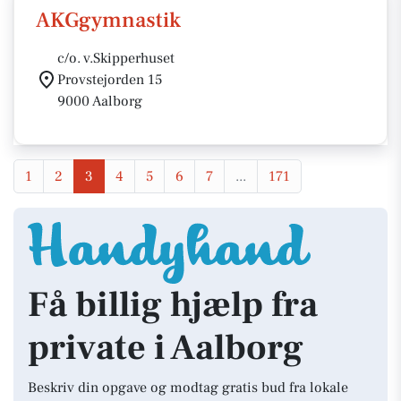
AKGgymnastik
c/o. v.Skipperhuset
Provstejorden 15
9000 Aalborg
1
2
3
4
5
6
7
...
171
Få billig hjælp fra
private i Aalborg
Beskriv din opgave og modtag gratis bud fra lokale