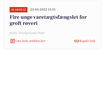
25-05-2022 15:31
ALARM112
Fire unge varetægtsfængslet for
groft røveri
Kilde: Nordjyllands Politi
Læs hele artiklen her
Kopiér link