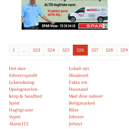
1
...
523
524
525
526
527
528
529
Det sker
Lokalt nyt
Erhvervsprofil
Mindeord
Lykønskning
Fakta om
Opslagstavlen
Husstand
Krop & Sundhed
Mød dine naboer
Sport
Boligmarked
Dagligvarer
Biler
Vejret
Erhverv
Alarm112
Jobnyt