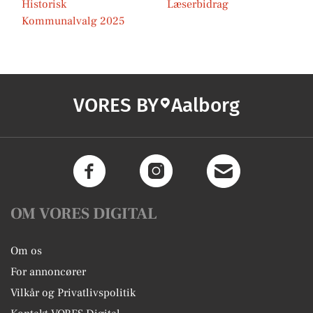
Historisk
Læserbidrag
Kommunalvalg 2025
VORES BY
Aalborg
OM VORES DIGITAL
Om os
For annoncører
Vilkår og Privatlivspolitik