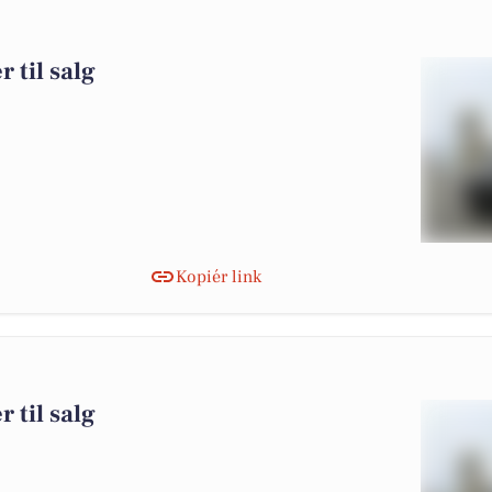
 til salg
Kopiér link
 til salg