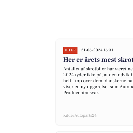
21-06-2024 16:31
BILER
Her er årets mest skr
Antallet af skrotbiler har været n
2024 tyder ikke på, at den udvikl
helt i top over dem, danskerne har
viser en ny opgørelse, som Autopa
Producentansvar.
Kilde: Autoparts24