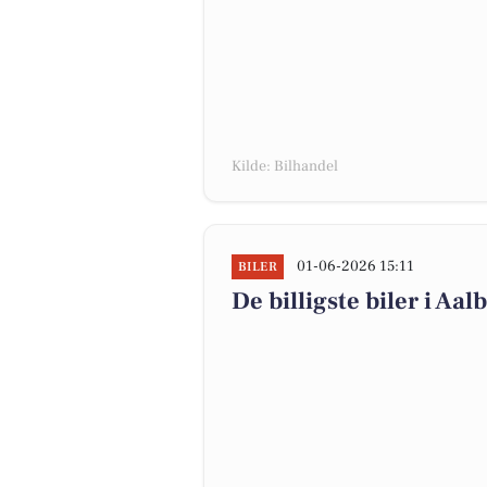
Kilde: Bilhandel
01-06-2026 15:11
BILER
De billigste biler i Aal