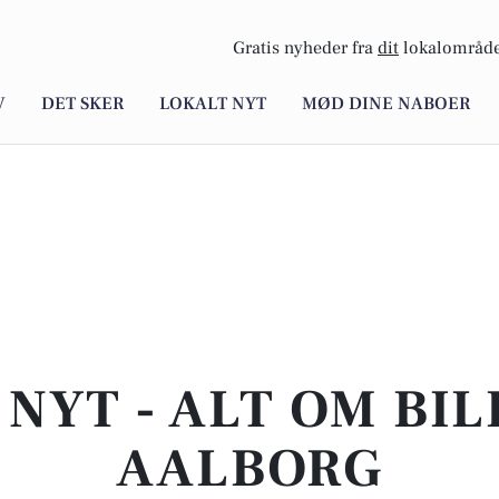
Gratis nyheder fra
dit
lokalområde
V
DET SKER
LOKALT NYT
MØD DINE NABOER
NYT - ALT OM BIL
AALBORG