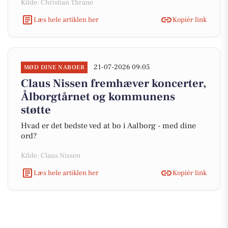
Kilde: Christian Thrane
Læs hele artiklen her
Kopiér link
21-07-2026 09:05
MØD DINE NABOER
Claus Nissen fremhæver koncerter,
Ålborgtårnet og kommunens
støtte
Hvad er det bedste ved at bo i Aalborg - med dine
ord?
Kilde: Claus Nissen
Læs hele artiklen her
Kopiér link