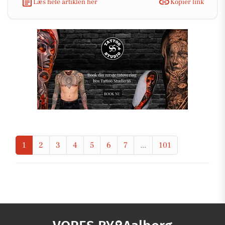
Læs hele artiklen her
Kopiér link
1
2
3
4
5
6
7
...
101