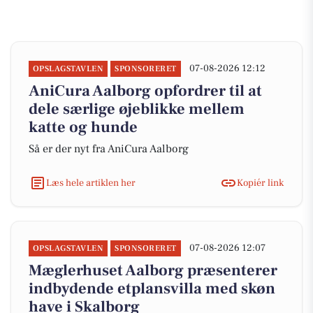
07-08-2026 12:12
OPSLAGSTAVLEN
SPONSORERET
AniCura Aalborg opfordrer til at
dele særlige øjeblikke mellem
katte og hunde
Så er der nyt fra AniCura Aalborg
Læs hele artiklen her
Kopiér link
07-08-2026 12:07
OPSLAGSTAVLEN
SPONSORERET
Mæglerhuset Aalborg præsenterer
indbydende etplansvilla med skøn
have i Skalborg