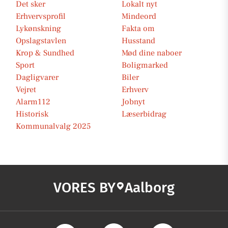
Det sker
Lokalt nyt
Erhvervsprofil
Mindeord
Lykønskning
Fakta om
Opslagstavlen
Husstand
Krop & Sundhed
Mød dine naboer
Sport
Boligmarked
Dagligvarer
Biler
Vejret
Erhverv
Alarm112
Jobnyt
Historisk
Læserbidrag
Kommunalvalg 2025
VORES BY
Aalborg