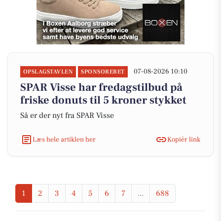
07-08-2026 10:10
OPSLAGSTAVLEN
SPONSORERET
SPAR Visse har fredagstilbud på
friske donuts til 5 kroner stykket
Så er der nyt fra SPAR Visse
Læs hele artiklen her
Kopiér link
1
2
3
4
5
6
7
...
688