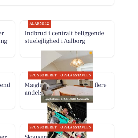
ALARM112
er
Indbrud i centralt beliggende
ing
stuelejlighed i Aalborg
SPONSORERET
OPSLAGSTAVLEN
kend
Mæglerhuset Aalborg har flere
andelsboliger til salg
SPONSORERET
OPSLAGSTAVLEN
ser
Skousen Nørresundby