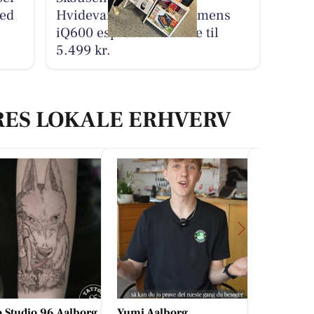
med
Hvidevarer tilbyder Siemens
iQ600 espressomaskine til
5.499 kr.
RES LOKALE ERHVERV
o Studio 96 Aalborg
Yumi Aalborg
Skousen 