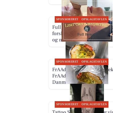
SPONSORERET
OPSLAGSTAVLEN
Full Beauty Aalborg forklar
forskellen på laser hårfjern
og nåleepilering
SPONSORERET
OPSLAGSTAVLEN
FrAAderen oplyser, at Wee
FrAAderen nu bor på
Danmarksgade 27A
SPONSORERET
OPSLAGSTAVLEN
Tattoo Studio 96 Aalborg vi