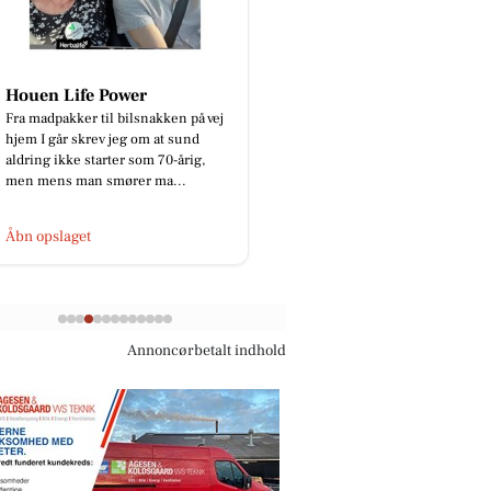
Houen Life Power
Tattoo Studio 96 
Fra madpakker til bilsnakken på vej
Alexy har skabt et unik
hjem I går skrev jeg om at sund
hvor en stærk ulv ko
aldring ikke starter som 70-årig,
ikoniske anime-elemen
men mens man smører ma...
komposition fyldt med 
Åbn opslaget
Åbn opslaget
Annoncørbetalt indhold