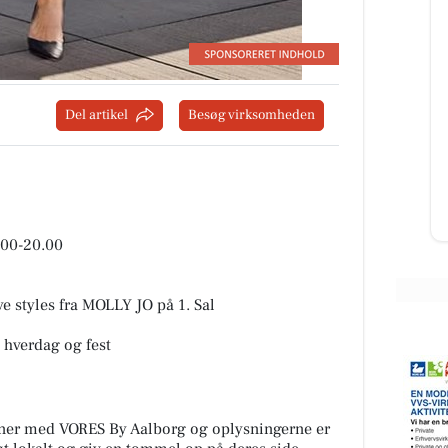
Full Beauty Aalborg
🐥🐥
Laser hårfjerning vs. nåleepilering
Del artikel
Besøg virksomheden
 KUN
– hvad er forskellen? Overvejer du
🤑
permanent hårfjerning, men er i
.
tvivl om, hvilken met...
Åbn opslaget
00-20.00
e styles fra MOLLY JO på 1. Sal
l hverdag og fest
tner med VORES By Aalborg og oplysningerne er