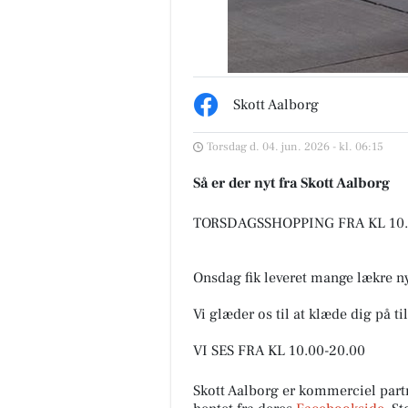
eren - Kastetvej
SPAR Visse
tig besked til alle Weekend
🐥🐥🐥🐥 Ja Tak, Kyllingespyd 
Skott Aalborg
re 🚨 Er du en af dem, der
🐥🐥 🔥🔥 CHOK-PRIS 2 KILO
an få nok af vores Chopped
129.95 🔥🔥 SPAR 50,- 🤑💰🤑
Torsdag d. 04. jun. 2026 - kl. 06:15
? Så læs lige med....
❌❌❌ BEGRÆNSET PARTI 🚴‍♂..
Så er der nyt fra Skott Aalborg
pslaget
Åbn opslaget
TORSDAGSSHOPPING FRA KL 10.
Onsdag fik leveret mange lækre ny
Vi glæder os til at klæde dig på ti
VI SES FRA KL 10.00-20.00️
Skott Aalborg er kommerciel par