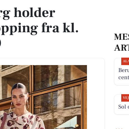
rg holder
pping fra kl.
ME
0
AR
AL
Beru
cent
VE
Sol 