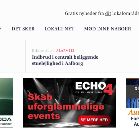
Gratis nyheder fra
dit
lokalområde
V
DET SKER
LOKALT NYT
MØD DINE NABOER
5 timer siden |
ALARM112
Indbrud i centralt beliggende
stuelejlighed i Aalborg
fra kl. 10.00-20.00