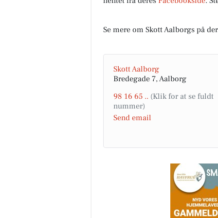
hentet fra deres
Facebookside
. S
Se mere om Skott Aalborgs på de
Skott Aalborg
Bredegade 7, Aalborg
98 16 65 ..
Send email