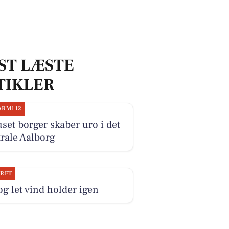
ST LÆSTE
TIKLER
ARM112
set borger skaber uro i det
rale Aalborg
JRET
og let vind holder igen