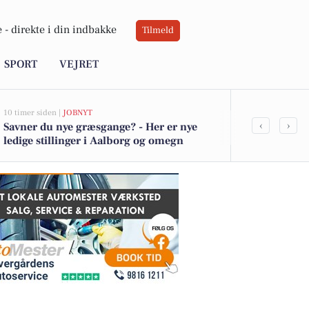
 -
direkte i din indbakke
Tilmeld
SPORT
VEJRET
10 timer siden |
JOBNYT
11 timer siden |
A
‹
›
Savner du nye græsgange? - Her er nye
Nordjyllands
ledige stillinger i Aalborg og omegn