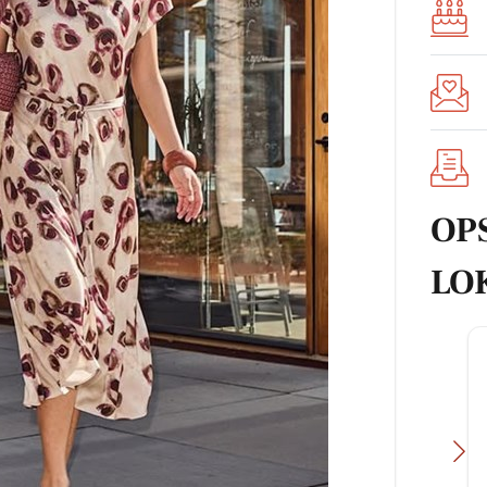
OP
LO