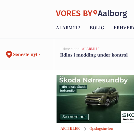
VORES BY
Aalborg
ALARM112
BOLIG
ERHVER
1 time siden |
ALARM112
Seneste nyt ›
Ildløs i mødding under kontrol
Skott Aalborg holder torsdagsshopping 
ARTIKLER
Opslagstavlen