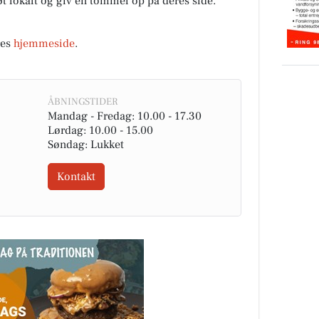
tøt lokalt og giv en tommel op på deres side.
res
hjemmeside
.
ÅBNINGSTIDER
Mandag - Fredag: 10.00 - 17.30
Lørdag: 10.00 - 15.00
Søndag: Lukket
Kontakt