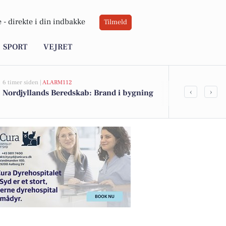
 -
direkte i din indbakke
Tilmeld
SPORT
VEJRET
6 timer siden |
ALARM112
6 timer siden |
A
‹
›
Nordjyllands Beredskab: Brand i bygning
Nordjyllands