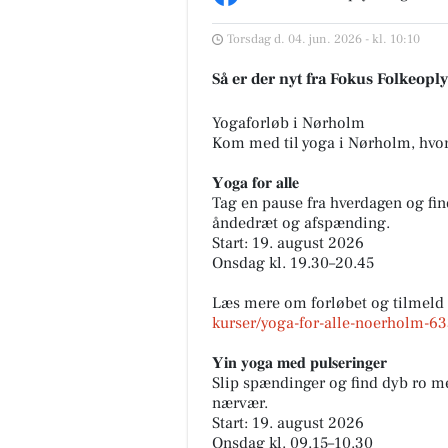
Torsdag d. 04. jun. 2026 - kl. 10:10
Så er der nyt fra Fokus Folkeopl
Yogaforløb i Nørholm
FrAAderen - Kastetvej
Kom med til yoga i Nørholm, hvor
🚨 Vigtig besked til alle Week
FrAAdere 🚨 Er du en af dem, 
𝐘𝐨𝐠𝐚 𝐟𝐨𝐫 𝐚𝐥𝐥𝐞
ikke kan få nok af vores Chop
Tag en pause fra hverdagen og fi
Cheese? Så læs lige med....
åndedræt og afspænding.
Start: 19. august 2026
Onsdag kl. 19.30–20.45
Åbn opslaget
Læs mere om forløbet og tilmeld 
kurser/yoga-for-alle-noerholm-
𝐘𝐢𝐧 𝐲𝐨𝐠𝐚 𝐦𝐞𝐝 𝐩𝐮𝐥𝐬𝐞𝐫𝐢𝐧𝐠𝐞𝐫
Slip spændinger og find dyb ro m
nærvær.
Start: 19. august 2026
Onsdag kl. 09.15–10.30