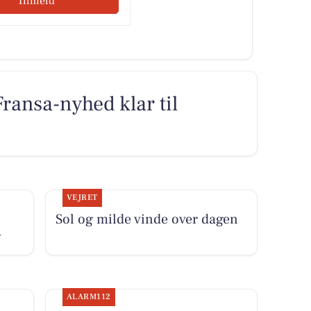
Tilmeld
Fransa-nyhed klar til
VEJRET
Sol og milde vinde over dagen
g
ALARM112