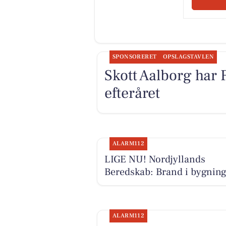
SPONSORERET
OPSLAGSTAVLEN
Skott Aalborg har 
efteråret
ALARM112
LIGE NU! Nordjyllands
Beredskab: Brand i bygnin
ALARM112