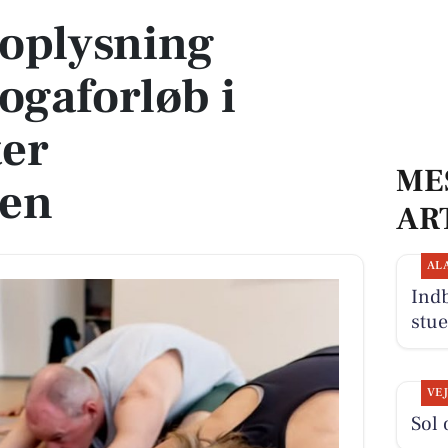
eoplysning
yogaforløb i
ter
ME
ien
AR
AL
Indb
stue
VE
Sol 