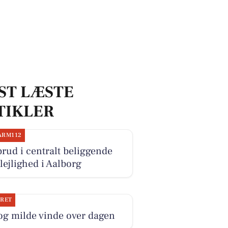
ST LÆSTE
TIKLER
ARM112
rud i centralt beliggende
lejlighed i Aalborg
JRET
og milde vinde over dagen