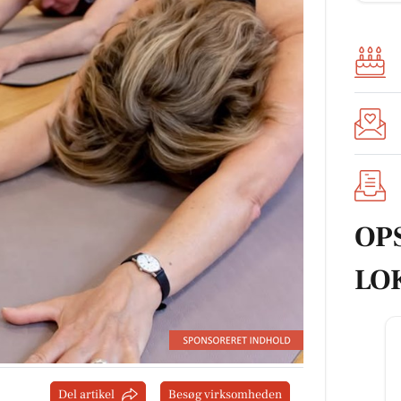
OP
LO
Del artikel
Besøg virksomheden