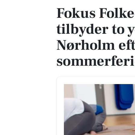
Fokus Folk
tilbyder to 
Nørholm ef
sommerfer