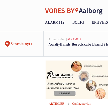
VORES BY
Aalborg
ALARM112
BOLIG
ERHVER
5 timer siden |
ALARM112
Seneste nyt ›
Nordjyllands Beredskab: Brand i 
Fokus Folkeoplysning tilbyder to yoga
ARTIKLER
Opslagstavlen