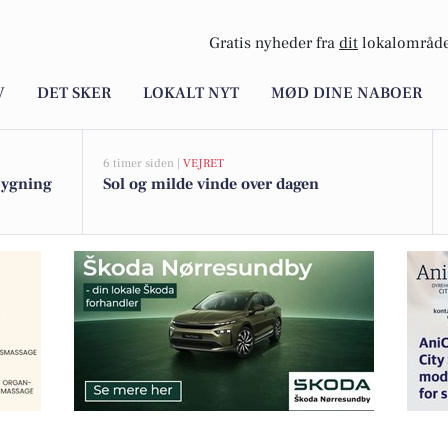
Gratis nyheder fra
dit
lokalområde
V
DET SKER
LOKALT NYT
MØD DINE NABOER
6 timer siden |
VEJRET
bygning
Sol og milde vinde over dagen
forløb i Nørholm efter sommerferien