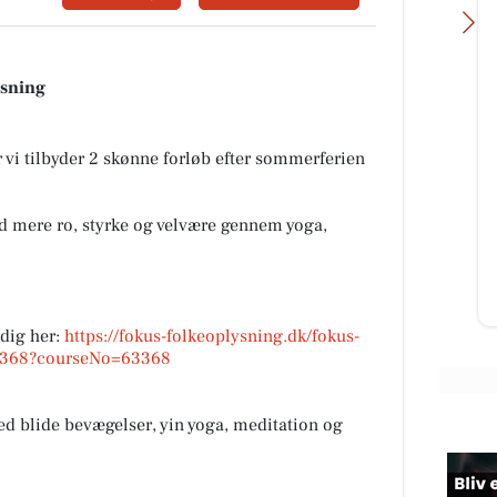
ysning
SPAR Visse
 vi tilbyder 2 skønne forløb efter sommerferien
end
☀️ Weekendhyggen starter med
der
gode tilbud hos SPAR Visse ☀️ Vi
ped
elsker at være den lokale købmand
nd mere ro, styrke og velvære gennem yoga,
i Visse – og denne weekend e...
Åbn opslaget
dig her:
https://fokus-folkeoplysning.dk/fokus-
63368?courseNo=63368
ed blide bevægelser, yin yoga, meditation og