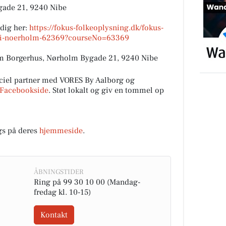
ade 21, 9240 Nibe
dig her:
https://fokus-folkeoplysning.dk/fokus-
r-i-noerholm-62369?courseNo=63369
olm Borgerhus, Nørholm Bygade 21, 9240 Nibe
ciel partner med VORES By Aalborg og
Facebookside
. Støt lokalt og giv en tommel op
gs på deres
hjemmeside
.
ÅBNINGSTIDER
Ring på 99 30 10 00 (Mandag-
fredag kl. 10-15)
Kontakt