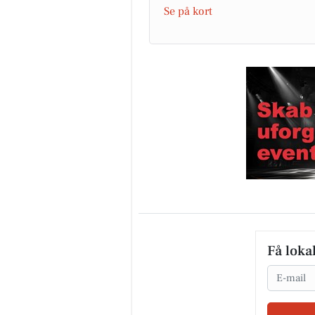
Se på kort
Få loka
Email