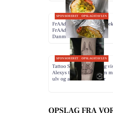
SPONSORERET
OPSLAGSTAVLEN
FrAAderen oplyser, at Wee
FrAAderen nu bor på
Danmarksgade 27A
SPONSORERET
OPSLAGSTAVLEN
Tattoo Studio 96 Aalborg vi
Alexys tatoveringsdesign 
ulv og anime-elementer
OPSLAG FRA VO