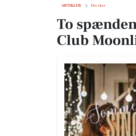
To spændende aftener på Club Moonlig
ARTIKLER
Det sker
To spænden
Club Moonli