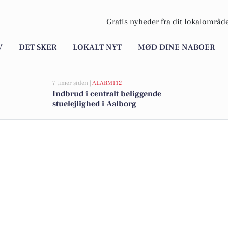
Gratis nyheder fra
dit
lokalområde
V
DET SKER
LOKALT NYT
MØD DINE NABOER
7 timer siden |
ALARM112
Indbrud i centralt beliggende
stuelejlighed i Aalborg