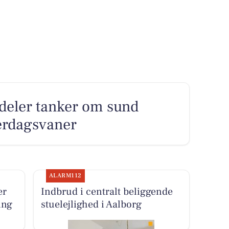
deler tanker om sund
erdagsvaner
ALARM112
er
Indbrud i centralt beliggende
ing
stuelejlighed i Aalborg