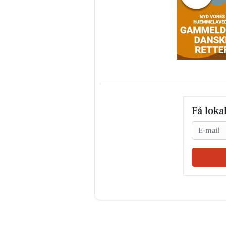
Få loka
Email