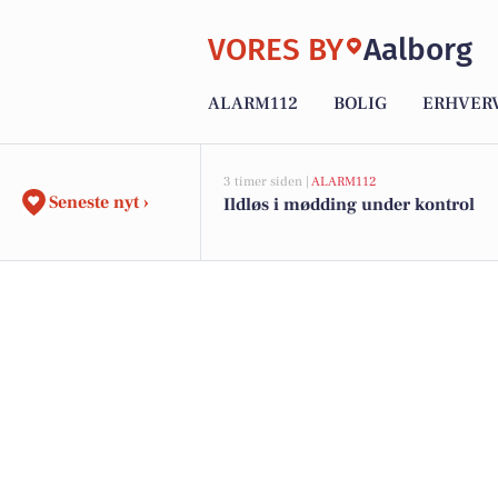
VORES BY
Aalborg
ALARM112
BOLIG
ERHVER
3 timer siden |
ALARM112
Seneste nyt ›
Ildløs i mødding under kontrol