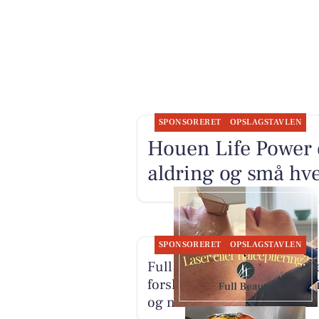
SPONSORERET
OPSLAGSTAVLEN
Houen Life Power 
aldring og små hv
SPONSORERET
OPSLAGSTAVLEN
Full Beauty Aalborg forklar
forskellen på laser hårfjern
og nåleepilering