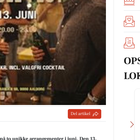
OP
LO
Del artikel
på to unikke arrangementer i juni. Den 13.