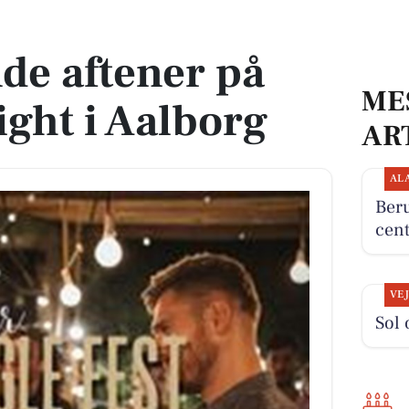
ht i Aalborg
de aftener på
ME
ght i Aalborg
AR
AL
Beru
cent
VE
Sol 