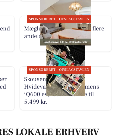
SPONSORERET
OPSLAGSTAVLEN
kend
Mæglerhuset Aalborg har flere
andelsboliger til salg
SPONSORERET
OPSLAGSTAVLEN
ser
Skousen Nørresundby
med
Hvidevarer tilbyder Siemens
iQ600 espressomaskine til
5.499 kr.
RES LOKALE ERHVERV