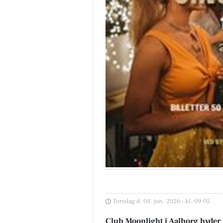
Torsdag d. 04. jun. 2026 - kl. 09:05
Club Moonlight i Aalborg byder 