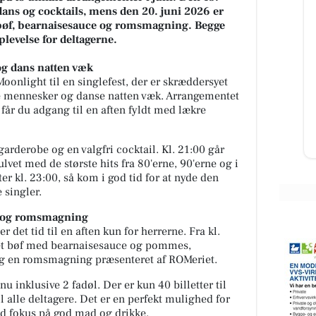
dans og cocktails, mens den 20. juni 2026 er
 bøf, bearnaisesauce og romsmagning. Begge
levelse for deltagerne.
SPAR Visse
end
🐥🐥🐥🐥 Ja Tak, Kyllingespyd 🐥🐥
og dans natten væk
der
🐥🐥 🔥🔥 CHOK-PRIS 2 KILO KUN
oonlight til en singlefest, der er skræddersyet
ped
129.95 🔥🔥 SPAR 50,- 🤑💰🤑💰🤑
ye mennesker og danse natten væk. Arrangementet
❌❌❌ BEGRÆNSET PARTI 🚴‍♂...
r. får du adgang til en aften fyldt med lækre
Åbn opslaget
 garderobe og en valgfri cocktail. Kl. 21:00 går
vet med de største hits fra 80'erne, 90'erne og i
r kl. 23:00, så kom i god tid for at nyde den
 singler.
e og romsmagning
r det tid til en aften kun for herrerne. Fra kl.
et bøf med bearnaisesauce og pommes,
og en romsmagning præsenteret af ROMeriet.
u inklusive 2 fadøl. Der er kun 40 billetter til
il alle deltagere. Det er en perfekt mulighed for
ed fokus på god mad og drikke.