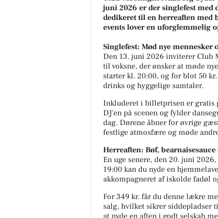
juni 2026 er der singlefest med 
dedikeret til en herreaften med
events lover en uforglemmelig op
FrAAderen - Kastetvej
🚨 Vigtig besked til alle Week
Singlefest: Mød nye mennesker 
FrAAdere 🚨 Er du en af dem, 
Den 13. juni 2026 inviterer Club M
ikke kan få nok af vores Chop
til voksne, der ønsker at møde n
Cheese? Så læs lige med....
starter kl. 20:00, og for blot 50 k
drinks og hyggelige samtaler.
Åbn opslaget
Inkluderet i billetprisen er gratis
DJ'en på scenen og fylder dansegul
dag. Dørene åbner for øvrige gæste
festlige atmosfære og møde andre
Herreaften: Bøf, bearnaisesauc
En uge senere, den 20. juni 2026, e
19:00 kan du nyde en hjemmelav
akkompagneret af iskolde fadøl 
For 349 kr. får du denne lækre men
salg, hvilket sikrer siddepladser t
at nyde en aften i godt selskab m