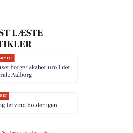
ST LÆSTE
TIKLER
ARM112
set borger skaber uro i det
rale Aalborg
JRET
og let vind holder igen
Send en gratis lykønskning