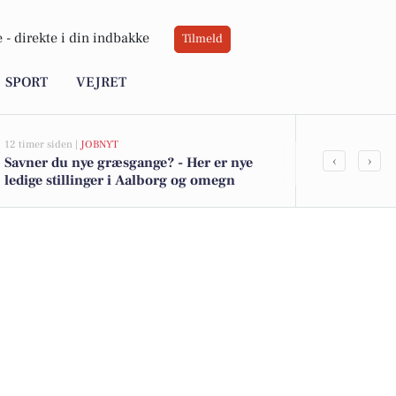
 -
direkte i din indbakke
Tilmeld
SPORT
VEJRET
12 timer siden |
JOBNYT
13 timer siden |
A
‹
›
Savner du nye græsgange? - Her er nye
Nordjyllands
ledige stillinger i Aalborg og omegn