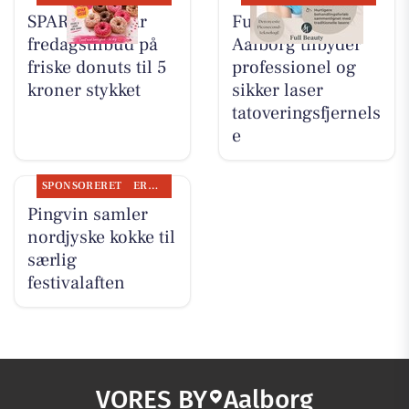
SPAR Visse har
Full Beauty
fredagstilbud på
Aalborg tilbyder
friske donuts til 5
professionel og
kroner stykket
sikker laser
tatoveringsfjernels
e
SPONSORERET
ERHVERV
Pingvin samler
nordjyske kokke til
særlig
festivalaften
VORES BY
Aalborg