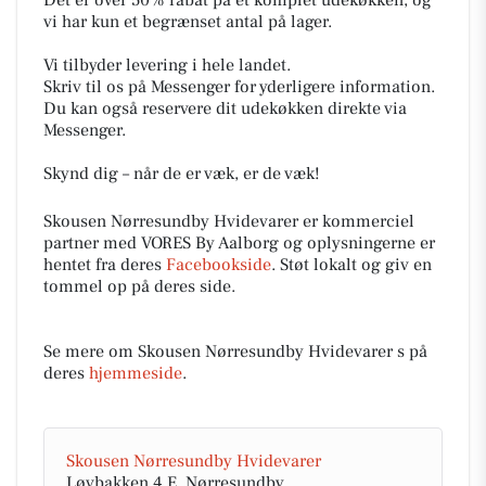
Det er over 50% rabat på et komplet udekøkken, og
vi har kun et begrænset antal på lager.
Vi tilbyder levering i hele landet.
Skriv til os på Messenger for yderligere information.
Du kan også reservere dit udekøkken direkte via
Messenger.
Skynd dig – når de er væk, er de væk!
Skousen Nørresundby Hvidevarer er kommerciel
partner med VORES By Aalborg og oplysningerne er
hentet fra deres
Facebookside
. Støt lokalt og giv en
tommel op på deres side.
Se mere om Skousen Nørresundby Hvidevarer s på
deres
hjemmeside
.
Skousen Nørresundby Hvidevarer
Løvbakken 4 E, Nørresundby