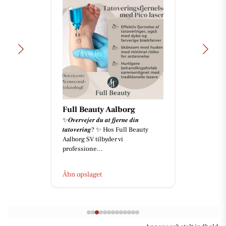
Full Beauty Aalborg
✨𝑶𝒗𝒆𝒓𝒗𝒆𝒋𝒆𝒓 𝒅𝒖 𝒂𝒕 𝒇𝒋𝒆𝒓𝒏𝒆 𝒅𝒊𝒏
𝒕𝒂𝒕𝒐𝒗𝒆𝒓𝒊𝒏𝒈? ✨ Hos Full Beauty
Aalborg SV tilbyder vi
professione...
Åbn opslaget