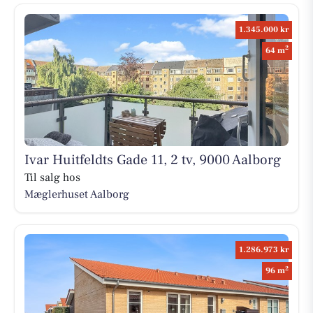
1.345.000 kr
2
64 m
Ivar Huitfeldts Gade 11, 2 tv, 9000 Aalborg
Til salg hos
Mæglerhuset Aalborg
1.286.973 kr
2
96 m