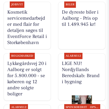
JOBNYT
BILER
Kosmetik
De dyreste biler i
servicemedarbejd
Aalborg - Pris op
er med flair for
til 1.489.945 kr!
detaljen søges til
EventForce Retail i
Storkøbenhavn
BOLIGMARKED
ALARM112
Lykkegårdsvej 20 i
LIGE NU!
Aalborg er solgt
Nordjyllands
for 5.800.000 - se
Beredskab: Brand
køberen og 12
i bygning
andre solgte
boliger
ALARM112
SPONSORERET
OPSLAGSTAVLEN