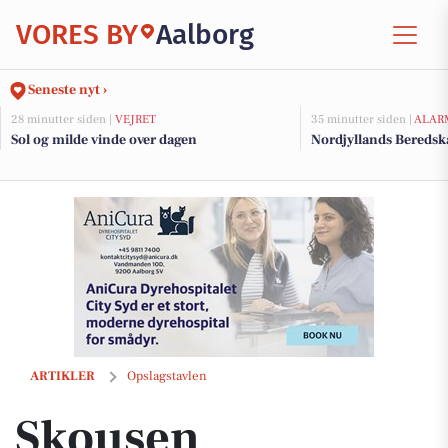
VORES BY
Aalborg
Seneste nyt ›
28 minutter siden |
VEJRET
35 minutter siden |
ALAR
Sol og milde vinde over dagen
Nordjyllands Beredsk
Skousen Nørresundby Hvidevarer sælger begrænset restparti af Ende
ARTIKLER
Opslagstavlen
Skousen