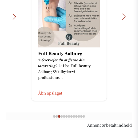
Full Beauty Aalborg
✨𝑶𝒗𝒆𝒓𝒗𝒆𝒋𝒆𝒓 𝒅𝒖 𝒂𝒕 𝒇𝒋𝒆𝒓𝒏𝒆 𝒅𝒊𝒏
𝒕𝒂𝒕𝒐𝒗𝒆𝒓𝒊𝒏𝒈? ✨ Hos Full Beauty
Aalborg SV tilbyder vi
professione...
Åbn opslaget
Annoncørbetalt indhold