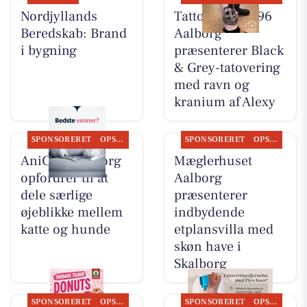
Nordjyllands
Tattoo Studio 96
Beredskab: Brand
Aalborg
i bygning
præsenterer Black
& Grey-tatovering
med ravn og
kranium af Alexy
SPONSORERET
OPSLAGSTAVLEN
SPONSORERET
OPSLAGSTAVLEN
AniCura Aalborg
Mæglerhuset
opfordrer til at
Aalborg
dele særlige
præsenterer
øjeblikke mellem
indbydende
katte og hunde
etplansvilla med
skøn have i
Skalborg
SPONSORERET
OPSLAGSTAVLEN
SPONSORERET
OPSLAGSTAVLEN