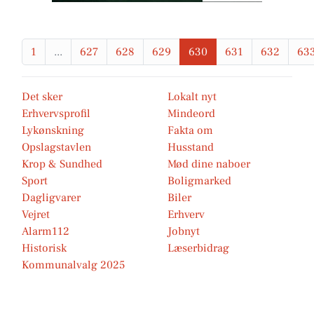
1
...
627
628
629
630
631
632
63
Det sker
Lokalt nyt
Erhvervsprofil
Mindeord
Lykønskning
Fakta om
Opslagstavlen
Husstand
Krop & Sundhed
Mød dine naboer
Sport
Boligmarked
Dagligvarer
Biler
Vejret
Erhverv
Alarm112
Jobnyt
Historisk
Læserbidrag
Kommunalvalg 2025