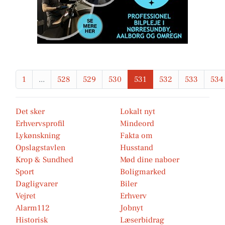
1
...
528
529
530
531
532
533
534
Det sker
Lokalt nyt
Erhvervsprofil
Mindeord
Lykønskning
Fakta om
Opslagstavlen
Husstand
Krop & Sundhed
Mød dine naboer
Sport
Boligmarked
Dagligvarer
Biler
Vejret
Erhverv
Alarm112
Jobnyt
Historisk
Læserbidrag