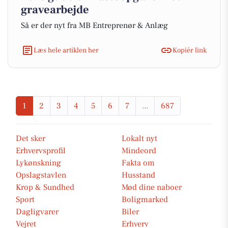
gravearbejde
Så er der nyt fra MB Entreprenør & Anlæg
Læs hele artiklen her
Kopiér link
1
2
3
4
5
6
7
...
687
Det sker
Lokalt nyt
Erhvervsprofil
Mindeord
Lykønskning
Fakta om
Opslagstavlen
Husstand
Krop & Sundhed
Mød dine naboer
Sport
Boligmarked
Dagligvarer
Biler
Vejret
Erhverv