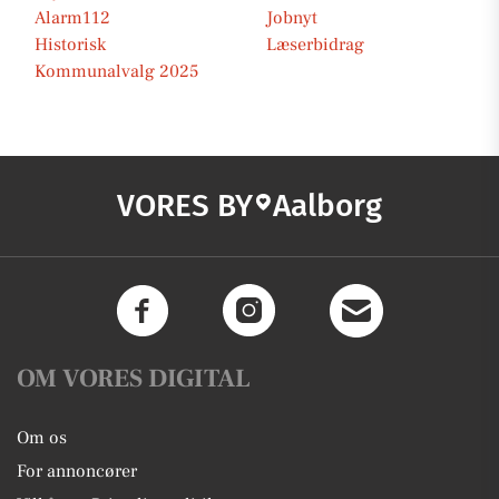
Alarm112
Jobnyt
Historisk
Læserbidrag
Kommunalvalg 2025
VORES BY
Aalborg
OM VORES DIGITAL
Om os
For annoncører