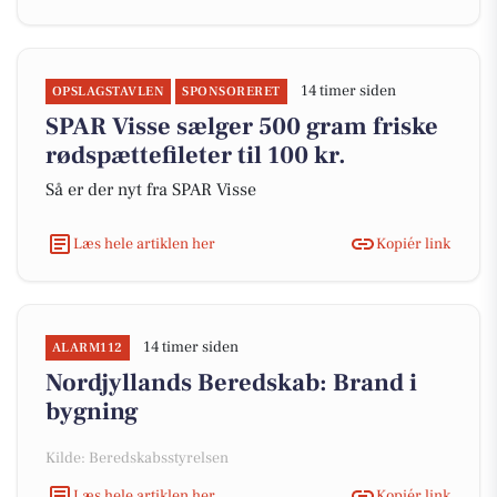
14 timer siden
OPSLAGSTAVLEN
SPONSORERET
SPAR Visse sælger 500 gram friske
rødspættefileter til 100 kr.
Så er der nyt fra SPAR Visse
Læs hele artiklen her
Kopiér link
14 timer siden
ALARM112
Nordjyllands Beredskab: Brand i
bygning
Kilde: Beredskabsstyrelsen
Læs hele artiklen her
Kopiér link