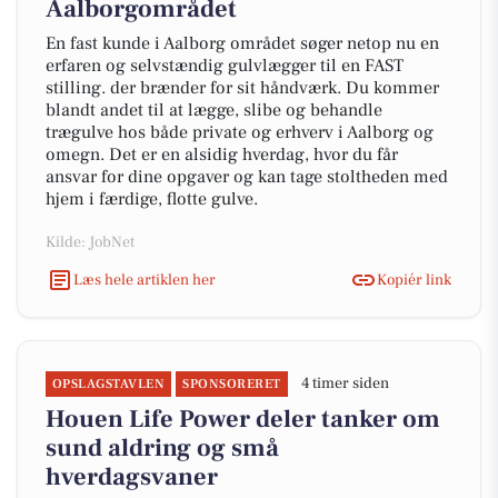
Aalborgområdet
En fast kunde i Aalborg området søger netop nu en
erfaren og selvstændig gulvlægger til en FAST
stilling. der brænder for sit håndværk. Du kommer
blandt andet til at lægge, slibe og behandle
trægulve hos både private og erhverv i Aalborg og
omegn. Det er en alsidig hverdag, hvor du får
ansvar for dine opgaver og kan tage stoltheden med
hjem i færdige, flotte gulve.
Kilde: JobNet
Læs hele artiklen her
Kopiér link
4 timer siden
OPSLAGSTAVLEN
SPONSORERET
Houen Life Power deler tanker om
sund aldring og små
hverdagsvaner