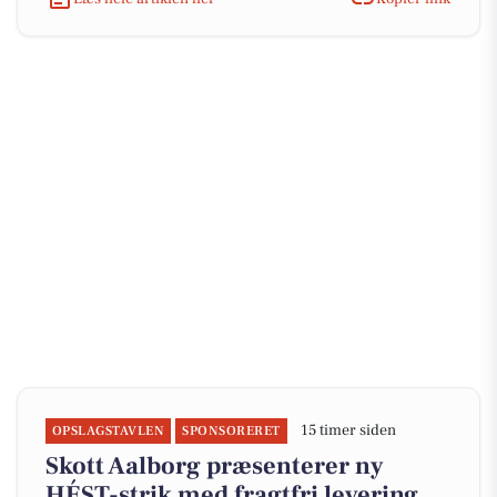
15 timer siden
OPSLAGSTAVLEN
SPONSORERET
Skott Aalborg præsenterer ny
HÉST-strik med fragtfri levering