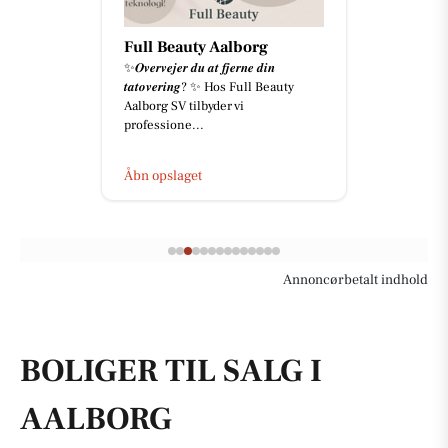
Full Beauty Aalborg
✨𝑶𝒗𝒆𝒓𝒗𝒆𝒋𝒆𝒓 𝒅𝒖 𝒂𝒕 𝒇𝒋𝒆𝒓𝒏𝒆 𝒅𝒊𝒏
𝒕𝒂𝒕𝒐𝒗𝒆𝒓𝒊𝒏𝒈? ✨ Hos Full Beauty
Aalborg SV tilbyder vi
professione...
Åbn opslaget
Annoncørbetalt indhold
BOLIGER TIL SALG I
AALBORG