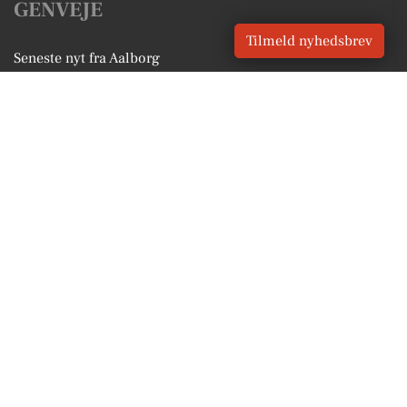
GENVEJE
Tilmeld nyhedsbrev
Seneste nyt fra Aalborg
Vores lokale erhverv
Kalenderen for Aalborg
Fakta om Aalborg
Erhvervsartikler
Aalborg Kommune
Få en gratis salgsvurdering
Sponsoreret indhold
Vores Digital © 2026
Kontakt VORES Digital
CVR: 41179082