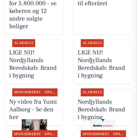
for 5.800.000 - se
til efteråret
køberen og 12
andre solgte
boliger
ALARM112
ALARM112
LIGE NU!
LIGE NU!
Nordjyllands
Nordjyllands
Beredskab: Brand
Beredskab: Brand
i bygning
i bygning
SPONSORERET
OPSLAGSTAVLEN
ALARM112
Ny video fra Yumi
Nordjyllands
Aalborg - Se den
Beredskab: Brand
her
i bygning
SPONSORERET
OPSLAGSTAVLEN
SPONSORERET
OPSLAGSTAVLEN