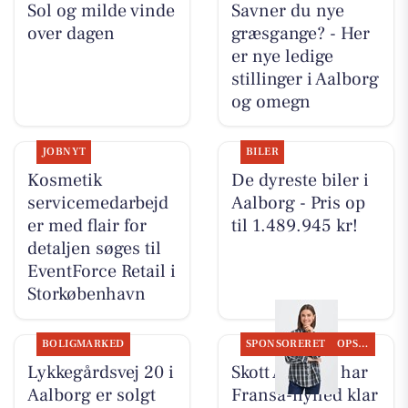
Sol og milde vinde
Savner du nye
over dagen
græsgange? - Her
er nye ledige
stillinger i Aalborg
og omegn
JOBNYT
BILER
Kosmetik
De dyreste biler i
servicemedarbejd
Aalborg - Pris op
er med flair for
til 1.489.945 kr!
detaljen søges til
EventForce Retail i
Storkøbenhavn
BOLIGMARKED
SPONSORERET
OPSLAGSTAVLEN
Lykkegårdsvej 20 i
Skott Aalborg har
Aalborg er solgt
Fransa-nyhed klar