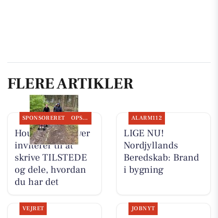
FLERE ARTIKLER
SPONSORERET
OPSLAGSTAVLEN
ALARM112
Houen Life Power
LIGE NU!
inviterer til at
Nordjyllands
skrive TILSTEDE
Beredskab: Brand
og dele, hvordan
i bygning
du har det
VEJRET
JOBNYT