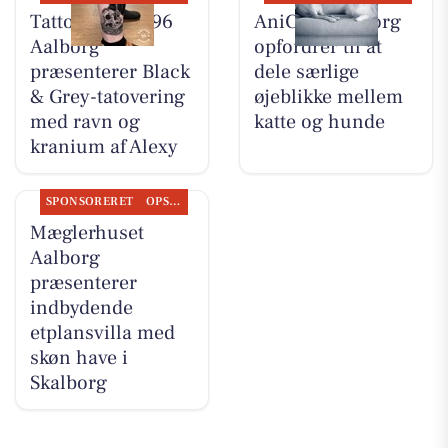
Tattoo Studio 96
AniCura Aalborg
Aalborg
opfordrer til at
præsenterer Black
dele særlige
& Grey-tatovering
øjeblikke mellem
med ravn og
katte og hunde
kranium af Alexy
SPONSORERET
OPSLAGSTAVLEN
Mæglerhuset
Aalborg
præsenterer
indbydende
etplansvilla med
skøn have i
Skalborg