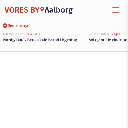
VORES BY
Aalborg
Seneste nyt ›
6 timer siden |
ALARM112
7 timer siden |
VEJRET
Nordjyllands Beredskab: Brand i bygning
Sol og milde vinde ov