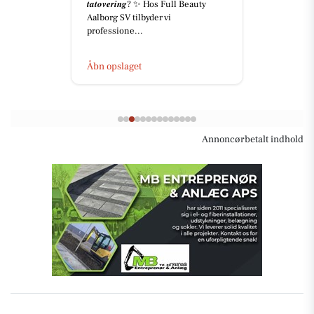
𝒕𝒂𝒕𝒐𝒗𝒆𝒓𝒊𝒏𝒈? ✨ Hos Full Beauty
Aalborg SV tilbyder vi
professione...
Åbn opslaget
Annoncørbetalt indhold