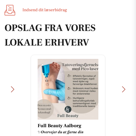
Indsend dit læserbidrag
OPSLAG FRA VORES
LOKALE ERHVERV
Full Beauty Aalborg
✨𝑶𝒗𝒆𝒓𝒗𝒆𝒋𝒆𝒓 𝒅𝒖 𝒂𝒕 𝒇𝒋𝒆𝒓𝒏𝒆 𝒅𝒊𝒏