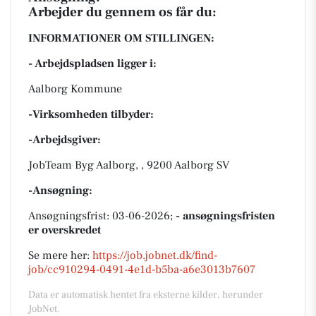
Arbejder du gennem os får du:
INFORMATIONER OM STILLINGEN:
- Arbejdspladsen ligger i:
Aalborg Kommune
-Virksomheden tilbyder:
-Arbejdsgiver:
JobTeam Byg Aalborg, , 9200 Aalborg SV
-Ansøgning:
Ansøgningsfrist: 03-06-2026;
- ansøgningsfristen
er overskredet
Se mere her:
https://job.jobnet.dk/find-
job/cc910294-0491-4e1d-b5ba-a6e3013b7607
Data er automatisk hentet fra eksterne kilder, herunder
JobNet.