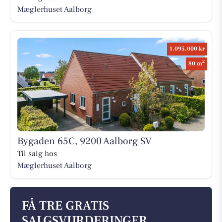
Mæglerhuset Aalborg
1.095.000 kr
2
80 m
Bygaden 65C, 9200 Aalborg SV
Til salg hos
Mæglerhuset Aalborg
FÅ TRE GRATIS
SALGSVURDERINGER