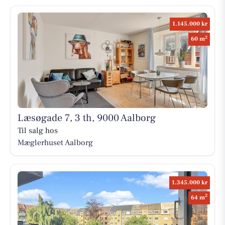
1.145.000 kr
2
60 m
Læsøgade 7, 3 th, 9000 Aalborg
Til salg hos
Mæglerhuset Aalborg
1.345.000 kr
2
64 m