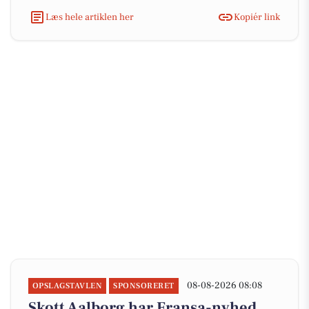
Læs hele artiklen her
Kopiér link
08-08-2026 08:08
OPSLAGSTAVLEN
SPONSORERET
Skott Aalborg har Fransa-nyhed