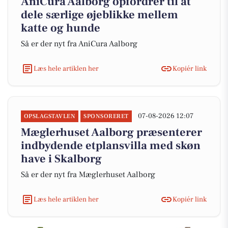
AniCura Aalborg opfordrer til at
dele særlige øjeblikke mellem
katte og hunde
Så er der nyt fra AniCura Aalborg
Læs hele artiklen her
Kopiér link
07-08-2026 12:07
OPSLAGSTAVLEN
SPONSORERET
Mæglerhuset Aalborg præsenterer
indbydende etplansvilla med skøn
have i Skalborg
Så er der nyt fra Mæglerhuset Aalborg
Læs hele artiklen her
Kopiér link