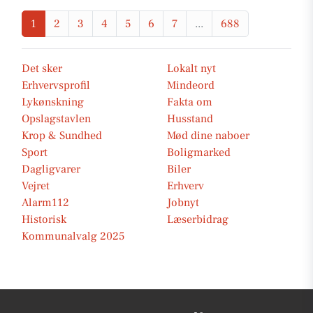
1
2
3
4
5
6
7
...
688
Det sker
Lokalt nyt
Erhvervsprofil
Mindeord
Lykønskning
Fakta om
Opslagstavlen
Husstand
Krop & Sundhed
Mød dine naboer
Sport
Boligmarked
Dagligvarer
Biler
Vejret
Erhverv
Alarm112
Jobnyt
Historisk
Læserbidrag
Kommunalvalg 2025