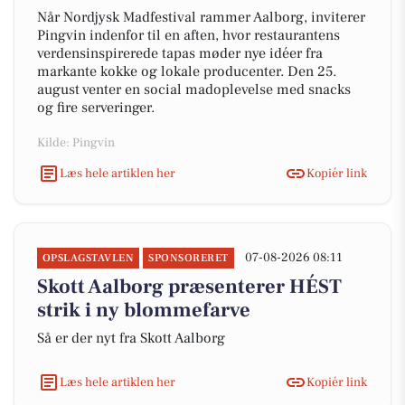
Når Nordjysk Madfestival rammer Aalborg, inviterer
Pingvin indenfor til en aften, hvor restaurantens
verdensinspirerede tapas møder nye idéer fra
markante kokke og lokale producenter. Den 25.
august venter en social madoplevelse med snacks
og fire serveringer.
Kilde: Pingvin
Læs hele artiklen her
Kopiér link
07-08-2026 08:11
OPSLAGSTAVLEN
SPONSORERET
Skott Aalborg præsenterer HÉST
strik i ny blommefarve
Så er der nyt fra Skott Aalborg
Læs hele artiklen her
Kopiér link