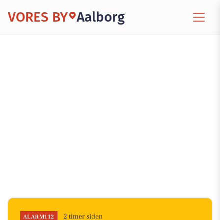
VORES BY
Aalborg
2 timer siden
ALARM112