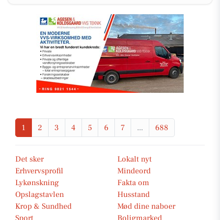
1
2
3
4
5
6
7
...
688
Det sker
Lokalt nyt
Erhvervsprofil
Mindeord
Lykønskning
Fakta om
Opslagstavlen
Husstand
Krop & Sundhed
Mød dine naboer
Sport
Boligmarked