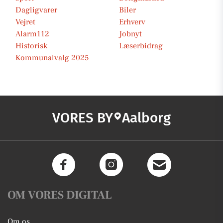
Dagligvarer
Biler
Vejret
Erhverv
Alarm112
Jobnyt
Historisk
Læserbidrag
Kommunalvalg 2025
VORES BY
Aalborg
OM VORES DIGITAL
Om os