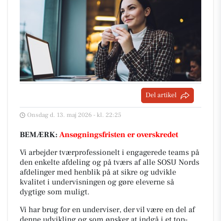
Del artikel
Onsdag d. 13. maj 2026 - kl. 22:25
BEMÆRK:
Ansøgningsfristen er overskredet
Vi arbejder tværprofessionelt i engagerede teams på
den enkelte afdeling og på tværs af alle SOSU Nords
afdelinger med henblik på at sikre og udvikle
kvalitet i undervisningen og gøre eleverne så
dygtige som muligt.
Vi har brug for en underviser, der vil være en del af
denne udvikling og som ønsker at indgå i et top-