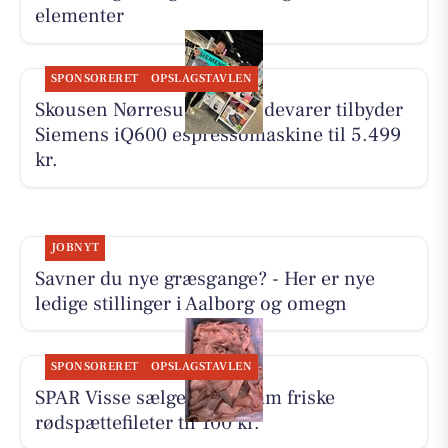
elementer
SPONSORERET
OPSLAGSTAVLEN
Skousen Nørresundby Hvidevarer tilbyder
Siemens iQ600 espressomaskine til 5.499
kr.
JOBNYT
Savner du nye græsgange? - Her er nye
ledige stillinger i Aalborg og omegn
SPONSORERET
OPSLAGSTAVLEN
SPAR Visse sælger 500 gram friske
rødspættefileter til 100 kr.