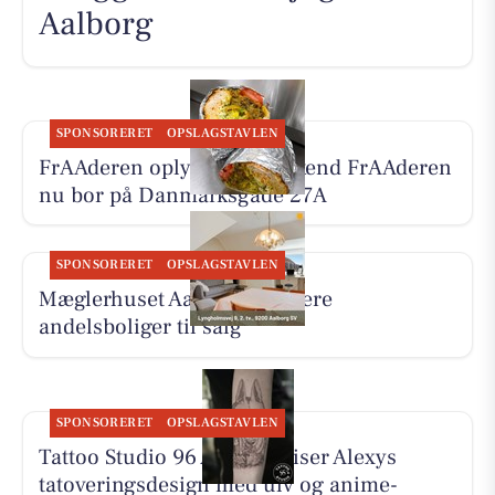
Aalborg
SPONSORERET
OPSLAGSTAVLEN
FrAAderen oplyser, at Weekend FrAAderen
nu bor på Danmarksgade 27A
SPONSORERET
OPSLAGSTAVLEN
Mæglerhuset Aalborg har flere
andelsboliger til salg
SPONSORERET
OPSLAGSTAVLEN
Tattoo Studio 96 Aalborg viser Alexys
tatoveringsdesign med ulv og anime-