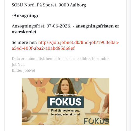
SOSU Nord, På Sporet, 9000 Aalborg
-Ansøgning:
Ansøgningsfrist: 07-06-2026;
- ansøgningsfristen er
overskredet
Se mere her:
https://job.jobnet.dk/find-job/1903e0aa-
a54d-400f-aba2-a0abd85d68ef
Data er automatisk hentet fra eksterne kilder, herunder
JobNet.
Kilde: JobNet