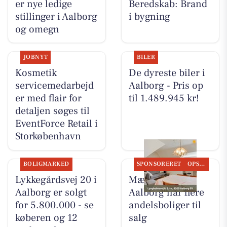
er nye ledige
Beredskab: Brand
stillinger i Aalborg
i bygning
og omegn
JOBNYT
BILER
Kosmetik
De dyreste biler i
servicemedarbejd
Aalborg - Pris op
er med flair for
til 1.489.945 kr!
detaljen søges til
EventForce Retail i
Storkøbenhavn
BOLIGMARKED
SPONSORERET
OPSLAGSTAVLEN
Lykkegårdsvej 20 i
Mæglerhuset
Aalborg er solgt
Aalborg har flere
for 5.800.000 - se
andelsboliger til
køberen og 12
salg