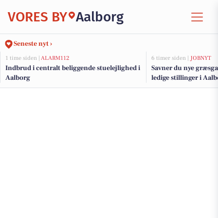
VORES BY
Aalborg
Seneste nyt ›
1 time siden |
ALARM112
6 timer siden |
JOBNYT
Indbrud i centralt beliggende stuelejlighed i
Savner du nye græsga
Aalborg
ledige stillinger i Aa