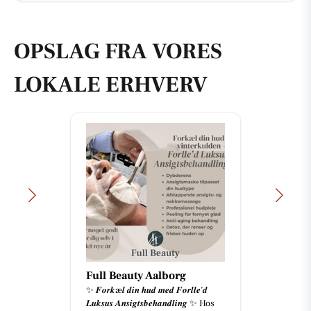
OPSLAG FRA VORES
LOKALE ERHVERV
Full Beauty Aalborg
✨ 𝑭𝒐𝒓𝒌æ𝒍 𝒅𝒊𝒏 𝒉𝒖𝒅 𝒎𝒆𝒅 𝑭𝒐𝒓𝒍𝒍𝒆’𝒅
𝑳𝒖𝒌𝒔𝒖𝒔 𝑨𝒏𝒔𝒊𝒈𝒕𝒔𝒃𝒆𝒉𝒂𝒏𝒅𝒍𝒊𝒏𝒈 ✨ Hos