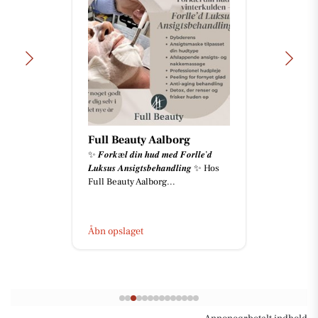
Full Beauty Aalborg
✨ 𝑭𝒐𝒓𝒌æ𝒍 𝒅𝒊𝒏 𝒉𝒖𝒅 𝒎𝒆𝒅 𝑭𝒐𝒓𝒍𝒍𝒆’𝒅
𝑳𝒖𝒌𝒔𝒖𝒔 𝑨𝒏𝒔𝒊𝒈𝒕𝒔𝒃𝒆𝒉𝒂𝒏𝒅𝒍𝒊𝒏𝒈 ✨ Hos
Full Beauty Aalborg...
Åbn opslaget