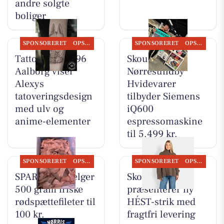
andre solgte
boliger
SPONSORERET
OPSLAGSTAVLEN
SPONSORERET
OPSLAGSTAVLEN
Tattoo Studio 96
Skousen
Aalborg viser
Nørresundby
Alexys
Hvidevarer
tatoveringsdesign
tilbyder Siemens
med ulv og
iQ600
anime-elementer
espressomaskine
til 5.499 kr.
SPONSORERET
OPSLAGSTAVLEN
SPONSORERET
OPSLAGSTAVLEN
SPAR Visse sælger
Skott Aalborg
500 gram friske
præsenterer ny
rødspættefileter til
HÉST-strik med
100 kr.
fragtfri levering