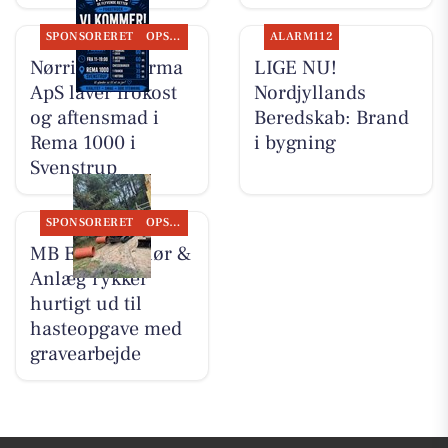
SPONSORERET
OPSLAGSTAVLEN
ALARM112
Nørris Multifirma
LIGE NU!
ApS laver frokost
Nordjyllands
og aftensmad i
Beredskab: Brand
Rema 1000 i
i bygning
Svenstrup
SPONSORERET
OPSLAGSTAVLEN
MB Entreprenør &
Anlæg rykker
hurtigt ud til
hasteopgave med
gravearbejde