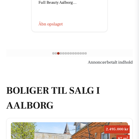
Full Beauty Aalborg...
Åbn opslaget
Annoncørbetalt indhold
BOLIGER TIL SALG I
AALBORG
2.495.000 kr
2
87 m