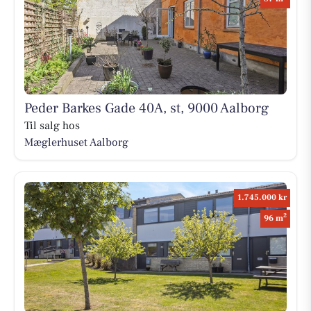
Peder Barkes Gade 40A, st, 9000 Aalborg
Til salg hos
Mæglerhuset Aalborg
1.745.000 kr
2
96 m