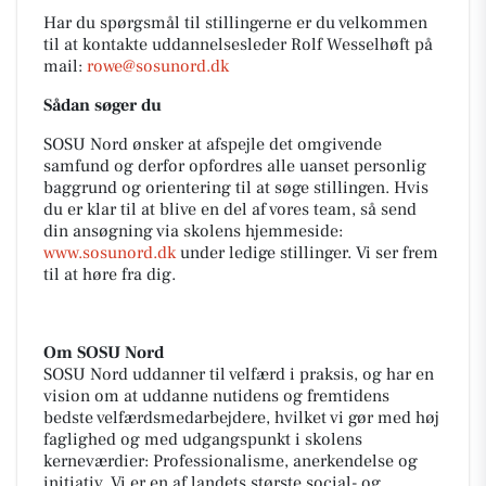
Har du spørgsmål til stillingerne er du velkommen
til at kontakte uddannelsesleder Rolf Wesselhøft på
mail:
rowe@sosunord.dk
Sådan søger du
SOSU Nord ønsker at afspejle det omgivende
samfund og derfor opfordres alle uanset personlig
baggrund og orientering til at søge stillingen. Hvis
du er klar til at blive en del af vores team, så send
din ansøgning via skolens hjemmeside:
www.sosunord.dk
under ledige stillinger. Vi ser frem
til at høre fra dig.
Om SOSU Nord
SOSU Nord uddanner til velfærd i praksis, og har en
vision om at uddanne nutidens og fremtidens
bedste velfærdsmedarbejdere, hvilket vi gør med høj
faglighed og med udgangspunkt i skolens
kerneværdier: Professionalisme, anerkendelse og
initiativ. Vi er en af landets største social- og