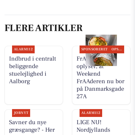
FLERE ARTIKLER
ALARM112
SPONSORERET
OPSLAGSTAVLEN
Indbrud i centralt
FrAAderen
beliggende
oplyser, at
stuelejlighed i
Weekend
Aalborg
FrAAderen nu bor
på Danmarksgade
27A
JOBNYT
ALARM112
Savner du nye
LIGE NU!
græsgange? - Her
Nordjyllands