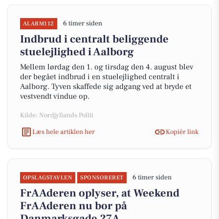
6 timer siden
ALARM112
Indbrud i centralt beliggende
stuelejlighed i Aalborg
Mellem lørdag den 1. og tirsdag den 4. august blev
der begået indbrud i en stuelejlighed centralt i
Aalborg. Tyven skaffede sig adgang ved at bryde et
vestvendt vindue op.
Kilde: Nordjyllands Politi
Læs hele artiklen her
Kopiér link
6 timer siden
OPSLAGSTAVLEN
SPONSORERET
FrAAderen oplyser, at Weekend
FrAAderen nu bor på
Danmarksgade 27A