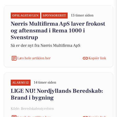
13 timer siden
OPSLAGSTAVLEN
SPONSORERET
Nørris Multifirma ApS laver frokost
og aftensmad i Rema 1000 i
Svenstrup
Så er der nyt fra Nørris Multifirma ApS
Læs hele artiklen her
Kopiér link
14 timer siden
ALARM112
LIGE NU! Nordjyllands Beredskab:
Brand i bygning
Kilde: Beredskabsstyrelsen