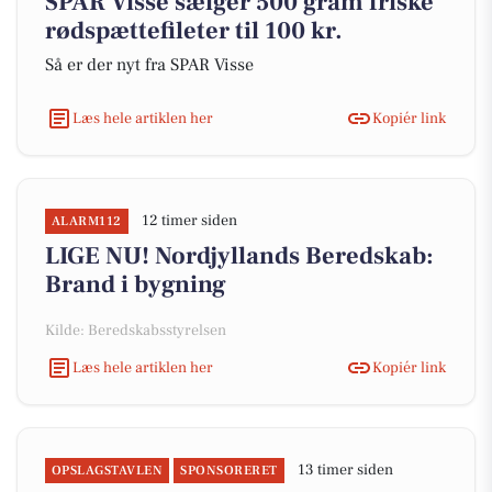
SPAR Visse sælger 500 gram friske
rødspættefileter til 100 kr.
Så er der nyt fra SPAR Visse
Læs hele artiklen her
Kopiér link
12 timer siden
ALARM112
LIGE NU! Nordjyllands Beredskab:
Brand i bygning
Kilde: Beredskabsstyrelsen
Læs hele artiklen her
Kopiér link
13 timer siden
OPSLAGSTAVLEN
SPONSORERET