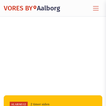
VORES BY
Aalborg
2 timer siden
ALARM112