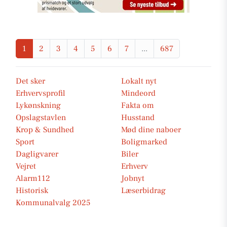
1
2
3
4
5
6
7
...
687
Det sker
Lokalt nyt
Erhvervsprofil
Mindeord
Lykønskning
Fakta om
Opslagstavlen
Husstand
Krop & Sundhed
Mød dine naboer
Sport
Boligmarked
Dagligvarer
Biler
Vejret
Erhverv
Alarm112
Jobnyt
Historisk
Læserbidrag
Kommunalvalg 2025