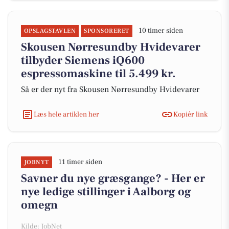
10 timer siden
OPSLAGSTAVLEN
SPONSORERET
Skousen Nørresundby Hvidevarer
tilbyder Siemens iQ600
espressomaskine til 5.499 kr.
Så er der nyt fra Skousen Nørresundby Hvidevarer
Læs hele artiklen her
Kopiér link
11 timer siden
JOBNYT
Savner du nye græsgange? - Her er
nye ledige stillinger i Aalborg og
omegn
Kilde: JobNet