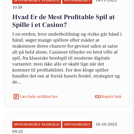
14-11-2025
SPONSORERET INDHOLD
SPONSORERET
10:58
Hvad Er de Mest Profitable Spil at
Spille i et Casino?
I en verden, hvor underholdning og risiko går hånd i
hånd, søger mange spillere efter måder at
maksimere deres chancer for gevinst uden at satse
alt på held alene. Casinoer tilbyder en bred vifte af
spil, fra klassiske bordspil til moderne digitale
varianter, men ikke alle er skabt lige når det
kommer til profitabilitet. For den kloge spiller
handler det om at forstå husets fordel, strategier og
de...
Læs hele artiklen her
Kopiér link
16-10-2025
SPONSORERET INDHOLD
SPONSORERET
09:32