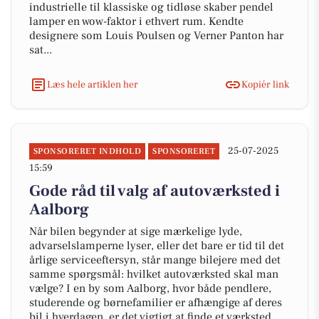
industrielle til klassiske og tidløse skaber pendel
lamper en wow-faktor i ethvert rum. Kendte
designere som Louis Poulsen og Verner Panton har
sat...
Læs hele artiklen her
Kopiér link
25-07-2025
SPONSORERET INDHOLD
SPONSORERET
15:59
Gode råd til valg af autoværksted i
Aalborg
Når bilen begynder at sige mærkelige lyde,
advarselslamperne lyser, eller det bare er tid til det
årlige serviceeftersyn, står mange bilejere med det
samme spørgsmål: hvilket autoværksted skal man
vælge? I en by som Aalborg, hvor både pendlere,
studerende og børnefamilier er afhængige af deres
bil i hverdagen, er det vigtigt at finde et værksted,