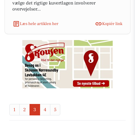
vælge det rigtige kuvertlagen involverer
overvejelser...
Læs hele artiklen her
Kopiér link
1
2
3
4
5