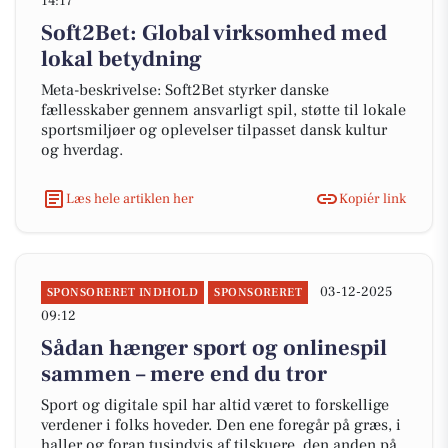
14:17
Soft2Bet: Global virksomhed med
lokal betydning
Meta-beskrivelse: Soft2Bet styrker danske
fællesskaber gennem ansvarligt spil, støtte til lokale
sportsmiljøer og oplevelser tilpasset dansk kultur
og hverdag.
Læs hele artiklen her
Kopiér link
03-12-2025
SPONSORERET INDHOLD
SPONSORERET
09:12
Sådan hænger sport og onlinespil
sammen – mere end du tror
Sport og digitale spil har altid været to forskellige
verdener i folks hoveder. Den ene foregår på græs, i
haller og foran tusindvis af tilskuere, den anden på