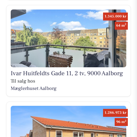
1.345.000 kr
2
64 m
Ivar Huitfeldts Gade 11, 2 tv, 9000 Aalborg
Til salg hos
Mæglerhuset Aalborg
1.286.973 kr
2
96 m