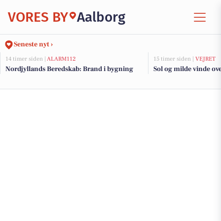
VORES BY
Aalborg
Seneste nyt ›
14 timer siden |
ALARM112
15 timer siden |
VEJRET
Nordjyllands Beredskab: Brand i bygning
Sol og milde vinde ov