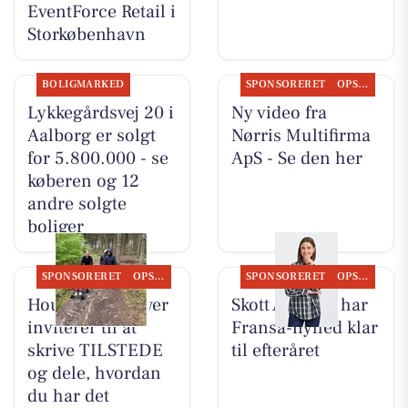
EventForce Retail i
Storkøbenhavn
BOLIGMARKED
SPONSORERET
OPSLAGSTAVLEN
Lykkegårdsvej 20 i
Ny video fra
Aalborg er solgt
Nørris Multifirma
for 5.800.000 - se
ApS - Se den her
køberen og 12
andre solgte
boliger
SPONSORERET
OPSLAGSTAVLEN
SPONSORERET
OPSLAGSTAVLEN
Houen Life Power
Skott Aalborg har
inviterer til at
Fransa-nyhed klar
skrive TILSTEDE
til efteråret
og dele, hvordan
du har det