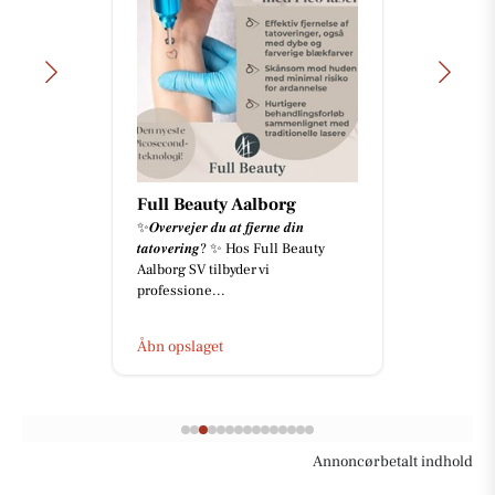
Full Beauty Aalborg
✨𝑶𝒗𝒆𝒓𝒗𝒆𝒋𝒆𝒓 𝒅𝒖 𝒂𝒕 𝒇𝒋𝒆𝒓𝒏𝒆 𝒅𝒊𝒏
𝒕𝒂𝒕𝒐𝒗𝒆𝒓𝒊𝒏𝒈? ✨ Hos Full Beauty
Aalborg SV tilbyder vi
professione...
Åbn opslaget
Annoncørbetalt indhold