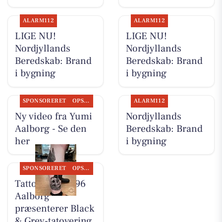
ALARM112
ALARM112
LIGE NU!
LIGE NU!
Nordjyllands
Nordjyllands
Beredskab: Brand
Beredskab: Brand
i bygning
i bygning
SPONSORERET
OPSLAGSTAVLEN
ALARM112
Ny video fra Yumi
Nordjyllands
Aalborg - Se den
Beredskab: Brand
her
i bygning
SPONSORERET
OPSLAGSTAVLEN
Tattoo Studio 96
Aalborg
præsenterer Black
& Grey-tatovering