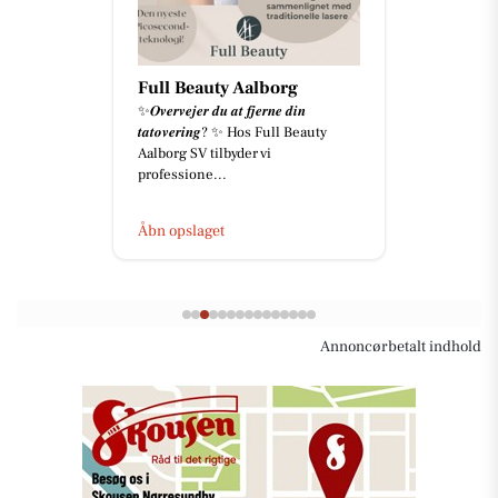
Full Beauty Aalborg
✨𝑶𝒗𝒆𝒓𝒗𝒆𝒋𝒆𝒓 𝒅𝒖 𝒂𝒕 𝒇𝒋𝒆𝒓𝒏𝒆 𝒅𝒊𝒏
𝒕𝒂𝒕𝒐𝒗𝒆𝒓𝒊𝒏𝒈? ✨ Hos Full Beauty
Aalborg SV tilbyder vi
professione...
Åbn opslaget
Annoncørbetalt indhold