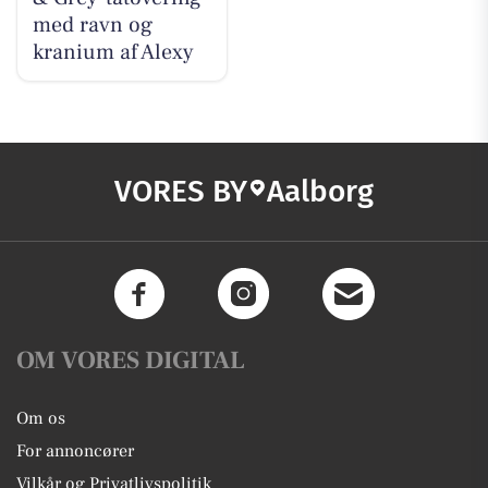
med ravn og
kranium af Alexy
VORES BY
Aalborg
OM VORES DIGITAL
Om os
For annoncører
Vilkår og Privatlivspolitik