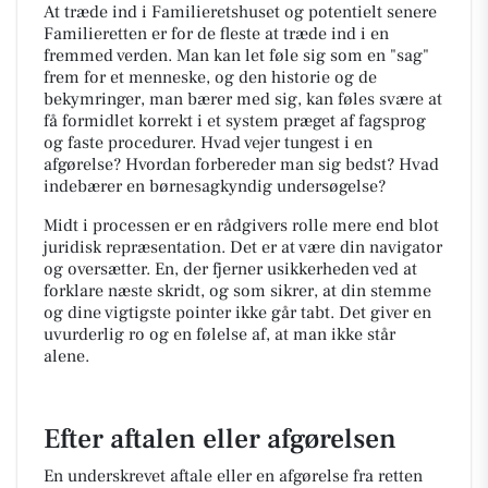
At træde ind i Familieretshuset og potentielt senere
Familieretten er for de fleste at træde ind i en
fremmed verden. Man kan let føle sig som en "sag"
frem for et menneske, og den historie og de
bekymringer, man bærer med sig, kan føles svære at
få formidlet korrekt i et system præget af fagsprog
og faste procedurer. Hvad vejer tungest i en
afgørelse? Hvordan forbereder man sig bedst? Hvad
indebærer en børnesagkyndig undersøgelse?
Midt i processen er en rådgivers rolle mere end blot
juridisk repræsentation. Det er at være din navigator
og oversætter. En, der fjerner usikkerheden ved at
forklare næste skridt, og som sikrer, at din stemme
og dine vigtigste pointer ikke går tabt. Det giver en
uvurderlig ro og en følelse af, at man ikke står
alene.
Efter aftalen eller afgørelsen
En underskrevet aftale eller en afgørelse fra retten