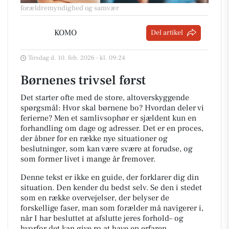
forældremyndighed og samvær
KOMO
Del artikel
Tirsdag d. 10. feb. 2026 - kl. 09:24
Børnenes trivsel først
Det starter ofte med de store, altoverskyggende
spørgsmål: Hvor skal børnene bo? Hvordan deler vi
ferierne? Men et samlivsophør er sjældent kun en
forhandling om dage og adresser. Det er en proces,
der åbner for en række nye situationer og
beslutninger, som kan være svære at forudse, og
som former livet i mange år fremover.
Denne tekst er ikke en guide, der forklarer dig din
situation. Den kender du bedst selv. Se den i stedet
som en række overvejelser, der belyser de
forskellige faser, man som forælder må navigerer i,
når I har besluttet at afslutte jeres forhold– og
hvorfor det kan give ro at have en erfaren