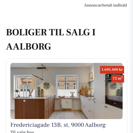
Annoncørbetalt indhold
BOLIGER TIL SALG I
AALBORG
1.695.000 kr
2
72 m
Fredericiagade 13B, st, 9000 Aalborg
Til salg hos