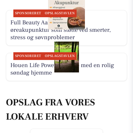
SPONSORERET
OPSLAGSTAVLEN
Full Beauty Aalborg tilbyder
øreakupunktur som støtte ved smerter,
stress og søvnproblemer
SPONSORERET
OPSLAGSTAVLEN
Houen Life Power lader op med en rolig
søndag hjemme
OPSLAG FRA VORES
LOKALE ERHVERV