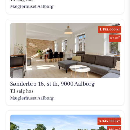
Mæglerhuset Aalborg
1.195.000 kr
2
87 m
Sønderbro 16, st th, 9000 Aalborg
Til salg hos
Mæglerhuset Aalborg
3.345.000 kr
2
169 m