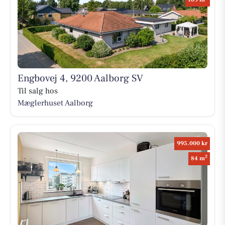
Engbovej 4, 9200 Aalborg SV
Til salg hos
Mæglerhuset Aalborg
995.000 kr
2
84 m