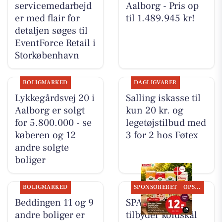
servicemedarbejd
Aalborg - Pris op
er med flair for
til 1.489.945 kr!
detaljen søges til
EventForce Retail i
Storkøbenhavn
BOLIGMARKED
DAGLIGVARER
Lykkegårdsvej 20 i
Salling iskasse til
Aalborg er solgt
kun 20 kr. og
for 5.800.000 - se
legetøjstilbud med
køberen og 12
3 for 2 hos Føtex
andre solgte
boliger
BOLIGMARKED
SPONSORERET
OPSLAGSTAVLEN
Beddingen 11 og 9
SPAR Visse
andre boliger er
tilbyder koldskål