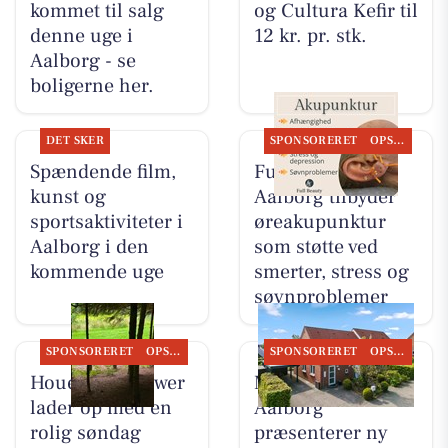
kommet til salg
og Cultura Kefir til
denne uge i
12 kr. pr. stk.
Aalborg - se
boligerne her.
DET SKER
SPONSORERET
OPSLAGSTAVLEN
Spændende film,
Full Beauty
kunst og
Aalborg tilbyder
sportsaktiviteter i
øreakupunktur
Aalborg i den
som støtte ved
kommende uge
smerter, stress og
søvnproblemer
SPONSORERET
OPSLAGSTAVLEN
SPONSORERET
OPSLAGSTAVLEN
Houen Life Power
Mæglerhuset
lader op med en
Aalborg
rolig søndag
præsenterer ny