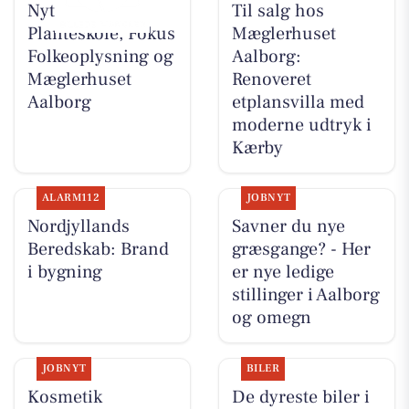
Nyt fra Gug
Til salg hos
Planteskole, Fokus
Mæglerhuset
Folkeoplysning og
Aalborg:
Mæglerhuset
Renoveret
Aalborg
etplansvilla med
moderne udtryk i
Kærby
ALARM112
JOBNYT
Nordjyllands
Savner du nye
Beredskab: Brand
græsgange? - Her
i bygning
er nye ledige
stillinger i Aalborg
og omegn
JOBNYT
BILER
Kosmetik
De dyreste biler i