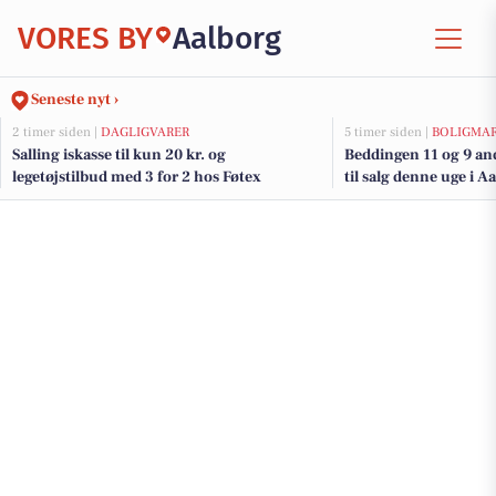
VORES BY
Aalborg
Seneste nyt ›
2 timer siden |
DAGLIGVARER
5 timer siden |
BOLIGMA
Salling iskasse til kun 20 kr. og
Beddingen 11 og 9 an
legetøjstilbud med 3 for 2 hos Føtex
til salg denne uge i A
her.