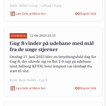
Kilde: Dillan Leung - Aalborg Chang
Læs hele artiklen her
Kopiér link
11-06-2025 23:15
FODBOLD
Gug B vinder på udebane med mål
fra de unge stjerner
Onsdag 11. juni 2025 blev en betydningsfuld dag for
Gug B, der sikrede sig en flot 2-0-sejr på udebane
mod Aalborg KFUM, hvor tempoet var tårnhøjt fra
start til slut.
Kilde: Rene Møller - Gug B
Læs hele artiklen her
Kopiér link