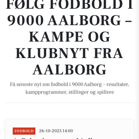
FØLG FODBOLD I
9000 AALBORG –
KAMPE OG
KLUBNYT FRA
AALBORG
Få seneste nyt om fodbold i 9000 Aalborg - resultater,
kampprogrammer, stillinger og spillere
26-10-2025 14:00
FODBOLD