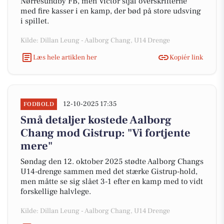
Nørresundby FB, men Victor stjal overskrifterne
med fire kasser i en kamp, der bød på store udsving
i spillet.
Kilde: Dillan Leung - Aalborg Chang, U14 Drenge
Læs hele artiklen her
Kopiér link
12-10-2025 17:35
FODBOLD
Små detaljer kostede Aalborg
Chang mod Gistrup: "Vi fortjente
mere"
Søndag den 12. oktober 2025 stødte Aalborg Changs
U14-drenge sammen med det stærke Gistrup-hold,
men måtte se sig slået 3-1 efter en kamp med to vidt
forskellige halvlege.
Kilde: Dillan Leung - Aalborg Chang, U14 Drenge