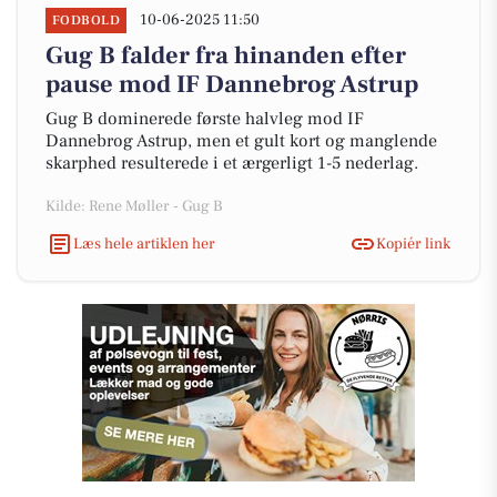
10-06-2025 11:50
FODBOLD
Gug B falder fra hinanden efter
pause mod IF Dannebrog Astrup
Gug B dominerede første halvleg mod IF
Dannebrog Astrup, men et gult kort og manglende
skarphed resulterede i et ærgerligt 1-5 nederlag.
Kilde: Rene Møller - Gug B
Læs hele artiklen her
Kopiér link