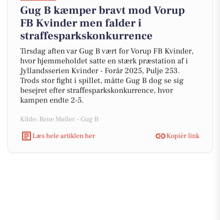
Gug B kæmper bravt mod Vorup
FB Kvinder men falder i
straffesparkskonkurrence
Tirsdag aften var Gug B vært for Vorup FB Kvinder,
hvor hjemmeholdet satte en stærk præstation af i
Jyllandsserien Kvinder - Forår 2025, Pulje 253.
Trods stor fight i spillet, måtte Gug B dog se sig
besejret efter straffesparkskonkurrence, hvor
kampen endte 2-5.
Kilde: Rene Møller - Gug B
Læs hele artiklen her
Kopiér link