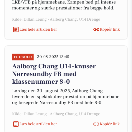
LKB/VFB på hjemmebane. Kampen bød på intense
momenter og stærke præstationer fra begge hold.
Kilde: Dillan Leung - Aalborg Chang, U14 Drenge
Læs hele artiklen her
Kopiér link
30-08-2025 13:40
FODBOLD
Aalborg Chang U14-knuser
Nørresundby FB med
klassenummer 8-0
Lørdag den 30. august 2025, Aalborg Chang
leverede en spektakulær præstation på hjemmebane
og besejrede Nørresundby FB med hele 8-0.
Kilde: Dillan Leung - Aalborg Chang, U14 Drenge
Læs hele artiklen her
Kopiér link