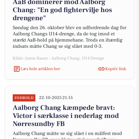
AaB dominerer mod Aalborg
Chang: "En god fightervilje hos
drengene"
Søndag den 26. oktober blev en udfordrende dag for
Aalborg Changs U14-drenge, da de tog imod et
stærkt AaB-hold på hjemmebane. Trods en ihærdig
indsats måtte Chang se sig slået med 0-3.
Kilde: Anton Bauer - Aalborg Chang, U14 Drenge
Læs hele artiklen her
Kopiér link
22-10-2025 21:15
FODBOLD
Aalborg Chang kæmpede bravt:
Victor i særklasse i nederlag mod
Nørresundby FB
Aalborg Chang måtte se sig slået i en målfest mod