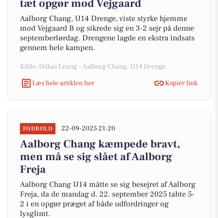
tæt opgør mod Vejgaard
Aalborg Chang, U14 Drenge, viste styrke hjemme
mod Vejgaard B og sikrede sig en 3-2 sejr på denne
septemberlørdag. Drengene lagde en ekstra indsats
gennem hele kampen.
Kilde: Dillan Leung - Aalborg Chang, U14 Drenge
Læs hele artiklen her
Kopiér link
22-09-2025 21:20
FODBOLD
Aalborg Chang kæmpede bravt,
men må se sig slået af Aalborg
Freja
Aalborg Chang U14 måtte se sig besejret af Aalborg
Freja, da de mandag d. 22. september 2025 tabte 5-
2 i en opgør præget af både udfordringer og
lysglimt.