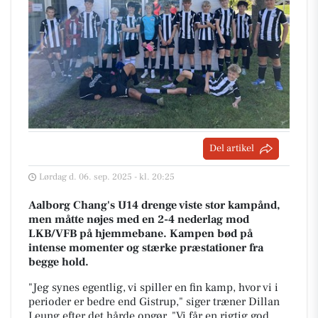
Del artikel
Lørdag d. 06. sep. 2025 - kl. 20:25
Aalborg Chang's U14 drenge viste stor kampånd,
men måtte nøjes med en 2-4 nederlag mod
LKB/VFB på hjemmebane. Kampen bød på
intense momenter og stærke præstationer fra
begge hold.
"Jeg synes egentlig, vi spiller en fin kamp, hvor vi i
perioder er bedre end Gistrup," siger træner Dillan
Leung efter det hårde opgør. "Vi får en rigtig god