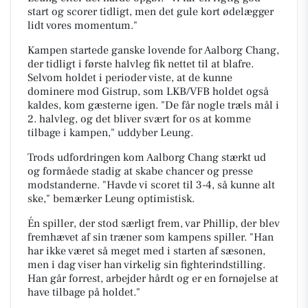
start og scorer tidligt, men det gule kort ødelægger
lidt vores momentum."
Kampen startede ganske lovende for Aalborg Chang,
der tidligt i første halvleg fik nettet til at blafre.
Selvom holdet i perioder viste, at de kunne
dominere mod Gistrup, som LKB/VFB holdet også
kaldes, kom gæsterne igen. "De får nogle træls mål i
2. halvleg, og det bliver svært for os at komme
tilbage i kampen," uddyber Leung.
Trods udfordringen kom Aalborg Chang stærkt ud
og formåede stadig at skabe chancer og presse
modstanderne. "Havde vi scoret til 3-4, så kunne alt
ske," bemærker Leung optimistisk.
Én spiller, der stod særligt frem, var Phillip, der blev
fremhævet af sin træner som kampens spiller. "Han
har ikke været så meget med i starten af sæsonen,
men i dag viser han virkelig sin fighterindstilling.
Han går forrest, arbejder hårdt og er en fornøjelse at
have tilbage på holdet."