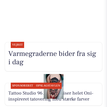
VEJRET
Varmegraderne bider fra sig
i dag
SPONSORERET
OPSLAGSTAVLEN
Tattoo Studio 96 Aalborg viser helet Oni-
inspireret tatovering med stærke farver