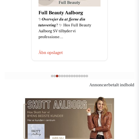
Full Beauty Aalborg
✨𝑶𝒗𝒆𝒓𝒗𝒆𝒋𝒆𝒓 𝒅𝒖 𝒂𝒕 𝒇𝒋𝒆𝒓𝒏𝒆 𝒅𝒊𝒏
𝒕𝒂𝒕𝒐𝒗𝒆𝒓𝒊𝒏𝒈? ✨ Hos Full Beauty
Aalborg SV tilbyder vi
professione...
Åbn opslaget
Annoncørbetalt indhold