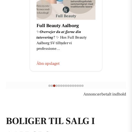
Full Beauty Aalborg
✨𝑶𝒗𝒆𝒓𝒗𝒆𝒋𝒆𝒓 𝒅𝒖 𝒂𝒕 𝒇𝒋𝒆𝒓𝒏𝒆 𝒅𝒊𝒏
𝒕𝒂𝒕𝒐𝒗𝒆𝒓𝒊𝒏𝒈? ✨ Hos Full Beauty
Aalborg SV tilbyder vi
professione...
Åbn opslaget
Annoncørbetalt indhold
BOLIGER TIL SALG I