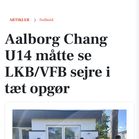
Aalborg Chang U14 måtte se LKB/VFB sejre i tæt opgør
ARTIKLER
Fodbold
Aalborg Chang
U14 måtte se
LKB/VFB sejre i
tæt opgør