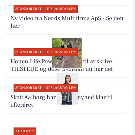
SPONSORERET
OPSLAGSTAVLEN
Ny video fra Nørris Multifirma ApS - Se den
her
SPONSORERET
OPSLAGSTAVLEN
Houen Life Power inviterer til at skrive
TILSTEDE og dele, hvordan du har det
SPONSORERET
OPSLAGSTAVLEN
Skott Aalborg har Fransa-nyhed klar til
efteråret
ALARM112