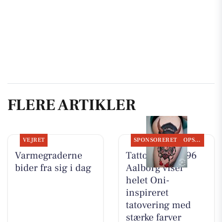
FLERE ARTIKLER
VEJRET
SPONSORERET
OPSLAGSTAVLEN
Varmegraderne
Tattoo Studio 96
bider fra sig i dag
Aalborg viser
helet Oni-
inspireret
tatovering med
stærke farver