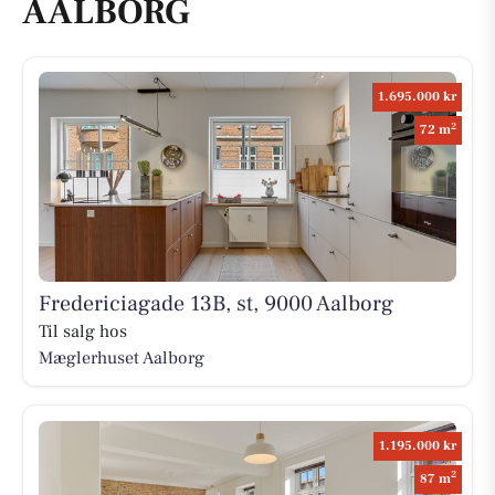
AALBORG
1.695.000 kr
2
72 m
Fredericiagade 13B, st, 9000 Aalborg
Til salg hos
Mæglerhuset Aalborg
1.195.000 kr
2
87 m