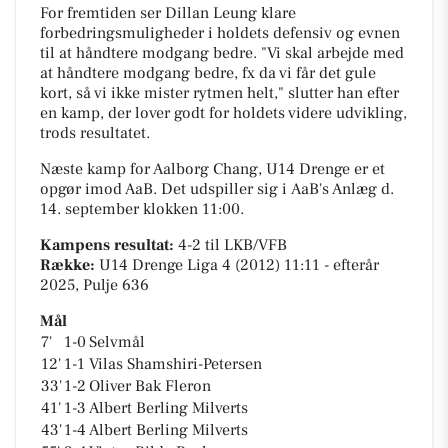
For fremtiden ser Dillan Leung klare
forbedringsmuligheder i holdets defensiv og evnen
til at håndtere modgang bedre. "Vi skal arbejde med
at håndtere modgang bedre, fx da vi får det gule
kort, så vi ikke mister rytmen helt," slutter han efter
en kamp, der lover godt for holdets videre udvikling,
trods resultatet.
Næste kamp for Aalborg Chang, U14 Drenge er et
opgør imod AaB. Det udspiller sig i
AaB's Anlæg
d.
14. september klokken 11:00.
Kampens resultat:
4-2
til LKB/VFB
Række:
U14 Drenge Liga 4 (2012) 11:11 - efterår
2025, Pulje 636
Mål
7'
1-0
Selvmål
12'
1-1
Vilas Shamshiri-Petersen
33'
1-2
Oliver Bak Fleron
41'
1-3
Albert Berling Milverts
43'
1-4
Albert Berling Milverts