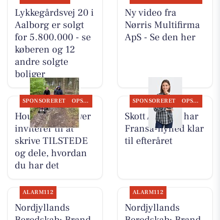
Lykkegårdsvej 20 i
Ny video fra
Aalborg er solgt
Nørris Multifirma
for 5.800.000 - se
ApS - Se den her
køberen og 12
andre solgte
boliger
SPONSORERET
OPSLAGSTAVLEN
SPONSORERET
OPSLAGSTAVLEN
Houen Life Power
Skott Aalborg har
inviterer til at
Fransa-nyhed klar
skrive TILSTEDE
til efteråret
og dele, hvordan
du har det
ALARM112
ALARM112
Nordjyllands
Nordjyllands