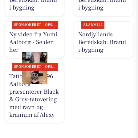
Beredskab: Brand
Beredskab: Brand
i bygning
i bygning
SPONSORERET
OPSLAGSTAVLEN
ALARM112
Ny video fra Yumi
Nordjyllands
Aalborg - Se den
Beredskab: Brand
her
i bygning
SPONSORERET
OPSLAGSTAVLEN
Tattoo Studio 96
Aalborg
præsenterer Black
& Grey-tatovering
med ravn og
kranium af Alexy