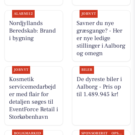
ALARM112
JOBNYT
Nordjyllands
Savner du nye
Beredskab: Brand
græsgange? - Her
i bygning
er nye ledige
stillinger i Aalborg
og omegn
JOBNYT
BILER
Kosmetik
De dyreste biler i
servicemedarbejd
Aalborg - Pris op
er med flair for
til 1.489.945 kr!
detaljen søges til
EventForce Retail i
Storkøbenhavn
BOLIGMARKED
SPONSORERET
OPSLAGSTAVLEN