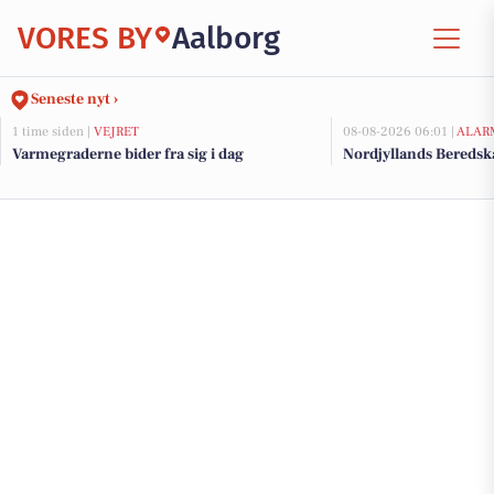
VORES BY
Aalborg
Seneste nyt ›
1 time siden |
VEJRET
08-08-2026 06:01 |
ALAR
Varmegraderne bider fra sig i dag
Nordjyllands Beredsk