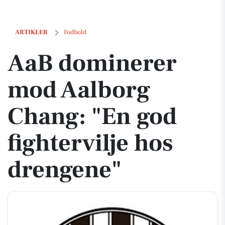
AaB dominerer mod Aalborg Chang: "En god fightervilje hos drengen
ARTIKLER
Fodbold
AaB dominerer
mod Aalborg
Chang: "En god
fightervilje hos
drengene"