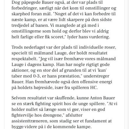
Dog påpegede Bauer også, at der var plads til
forbedringer, særligt når det kom til omstillinger og
skarphed foran mål. "Noget af det vi kan forbedre til
næste kamp, er at være lidt skarpere på den sidste
tredjedel af banen. Vi manglede at gå med i
omstillingerne som hold og derfor blev vi aldrig
helt farlige eller fik scoret," lyder hans vurdering.
Trods nederlaget var der plads til individuelle roser,
specielt til målmand Lauge, der holdt resultatet
respektabelt. "Jeg vil især fremhæve vores målmand
Lauge i dagens kamp. Han har nogle rigtigt gode
aktioner, og en stor del af grunden til at vi 'kun'
taber med 0-3, er hans præstation," understreger
Bauer. Han fremhævede også den offensive energi
på holdets højreside, især fra spilleren HC.
Selvom resultatet var skuffende, kunne Anton Bauer
se en stærk fighting spirit hos de unge spillere. "At vi
holder nullet så længe som vi gør, viser en god
fightervilje hos drengene," afslutter
assistenttræneren, som stadig ser et fundament at
bygge videre på i de kommende kampe.