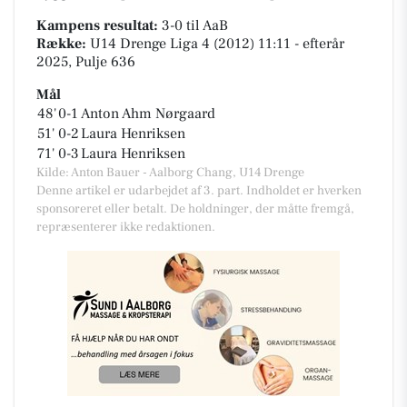
Kampens resultat:
3-0
til AaB
Række:
U14 Drenge Liga 4 (2012) 11:11 - efterår
2025, Pulje 636
Mål
48'
0-1
Anton Ahm Nørgaard
51'
0-2
Laura Henriksen
71'
0-3
Laura Henriksen
Kilde: Anton Bauer - Aalborg Chang, U14 Drenge
Denne artikel er udarbejdet af 3. part. Indholdet er hverken
sponsoreret eller betalt. De holdninger, der måtte fremgå,
repræsenterer ikke redaktionen.