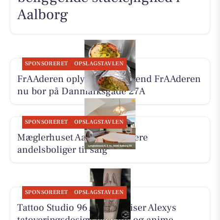
Aalborg
SPONSORERET
OPSLAGSTAVLEN
FrAAderen oplyser, at Weekend FrAAderen
nu bor på Danmarksgade 27A
SPONSORERET
OPSLAGSTAVLEN
Mæglerhuset Aalborg har flere
andelsboliger til salg
SPONSORERET
OPSLAGSTAVLEN
Tattoo Studio 96 Aalborg viser Alexys