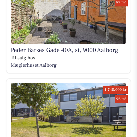
2
87 m
Peder Barkes Gade 40A, st, 9000 Aalborg
Til salg hos
Mæglerhuset Aalborg
1.745.000 kr
2
96 m