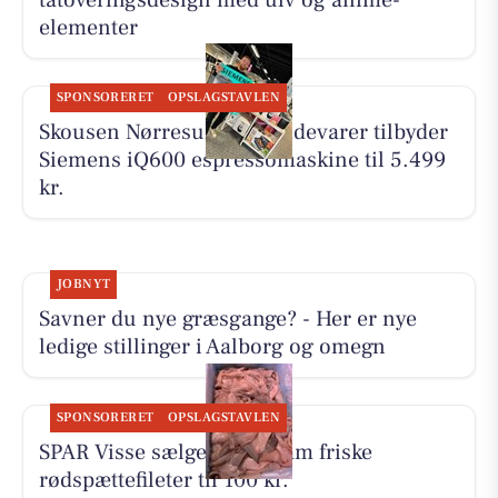
tatoveringsdesign med ulv og anime-
elementer
SPONSORERET
OPSLAGSTAVLEN
Skousen Nørresundby Hvidevarer tilbyder
Siemens iQ600 espressomaskine til 5.499
kr.
JOBNYT
Savner du nye græsgange? - Her er nye
ledige stillinger i Aalborg og omegn
SPONSORERET
OPSLAGSTAVLEN
SPAR Visse sælger 500 gram friske
rødspættefileter til 100 kr.