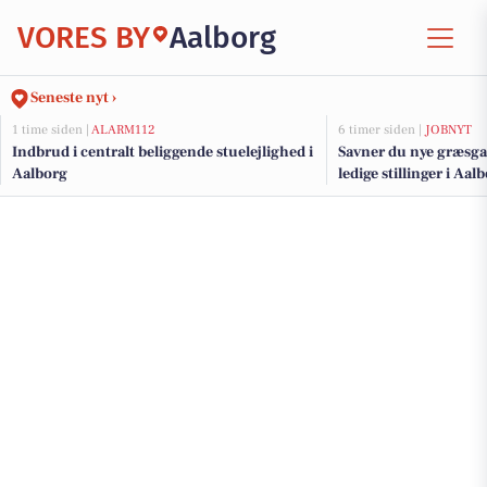
VORES BY
Aalborg
Seneste nyt ›
1 time siden |
ALARM112
6 timer siden |
JOBNYT
Indbrud i centralt beliggende stuelejlighed i
Savner du nye græsga
Aalborg
ledige stillinger i Aa