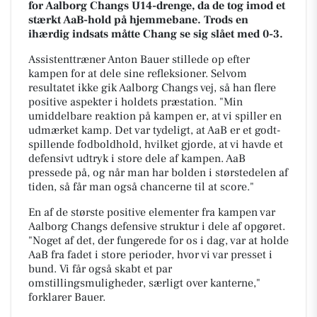
for Aalborg Changs U14-drenge, da de tog imod et
stærkt AaB-hold på hjemmebane. Trods en
ihærdig indsats måtte Chang se sig slået med 0-3.
Assistenttræner Anton Bauer stillede op efter
kampen for at dele sine refleksioner. Selvom
resultatet ikke gik Aalborg Changs vej, så han flere
positive aspekter i holdets præstation. "Min
umiddelbare reaktion på kampen er, at vi spiller en
udmærket kamp. Det var tydeligt, at AaB er et godt-
spillende fodboldhold, hvilket gjorde, at vi havde et
defensivt udtryk i store dele af kampen. AaB
pressede på, og når man har bolden i størstedelen af
tiden, så får man også chancerne til at score."
En af de største positive elementer fra kampen var
Aalborg Changs defensive struktur i dele af opgøret.
"Noget af det, der fungerede for os i dag, var at holde
AaB fra fadet i store perioder, hvor vi var presset i
bund. Vi får også skabt et par
omstillingsmuligheder, særligt over kanterne,"
forklarer Bauer.