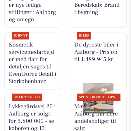
er nye ledige
Beredskab: Brand
stillinger i Aalborg
i bygning
og omegn
JOBNYT
BILER
Kosmetik
De dyreste biler i
servicemedarbejd
Aalborg - Pris op
er med flair for
til 1.489.945 kr!
detaljen søges til
EventForce Retail i
Storkøbenhavn
BOLIGMARKED
SPONSORERET
OPSLAGSTAVLEN
Lykkegårdsvej 20 i
Mæglerhuset
Aalborg er solgt
Aalborg har flere
for 5.800.000 - se
andelsboliger til
køberen og 12
salg