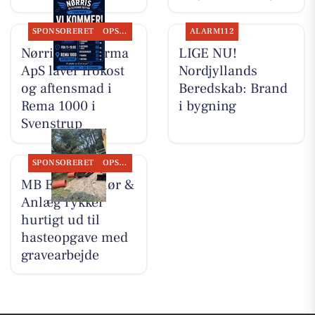
SPONSORERET
OPSLAGSTAVLEN
ALARM112
Nørris Multifirma
LIGE NU!
ApS laver frokost
Nordjyllands
og aftensmad i
Beredskab: Brand
Rema 1000 i
i bygning
Svenstrup
SPONSORERET
OPSLAGSTAVLEN
MB Entreprenør &
Anlæg rykker
hurtigt ud til
hasteopgave med
gravearbejde