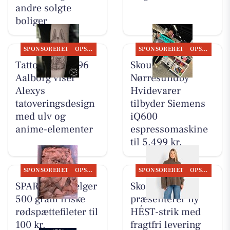
andre solgte
boliger
SPONSORERET
OPSLAGSTAVLEN
SPONSORERET
OPSLAGSTAVLEN
Tattoo Studio 96
Skousen
Aalborg viser
Nørresundby
Alexys
Hvidevarer
tatoveringsdesign
tilbyder Siemens
med ulv og
iQ600
anime-elementer
espressomaskine
til 5.499 kr.
SPONSORERET
OPSLAGSTAVLEN
SPONSORERET
OPSLAGSTAVLEN
SPAR Visse sælger
Skott Aalborg
500 gram friske
præsenterer ny
rødspættefileter til
HÉST-strik med
100 kr.
fragtfri levering