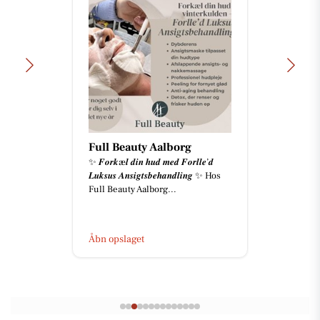
Full Beauty Aalborg
✨ 𝑭𝒐𝒓𝒌æ𝒍 𝒅𝒊𝒏 𝒉𝒖𝒅 𝒎𝒆𝒅 𝑭𝒐𝒓𝒍𝒍𝒆’𝒅
𝑳𝒖𝒌𝒔𝒖𝒔 𝑨𝒏𝒔𝒊𝒈𝒕𝒔𝒃𝒆𝒉𝒂𝒏𝒅𝒍𝒊𝒏𝒈 ✨ Hos
Full Beauty Aalborg...
Åbn opslaget