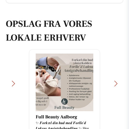
OPSLAG FRA VORES
LOKALE ERHVERV
Full Beauty Aalborg
✨ 𝑭𝒐𝒓𝒌æ𝒍 𝒅𝒊𝒏 𝒉𝒖𝒅 𝒎𝒆𝒅 𝑭𝒐𝒓𝒍𝒍𝒆’𝒅
𝑳𝒖𝒌𝒔𝒖𝒔 𝑨𝒏𝒔𝒊𝒈𝒕𝒔𝒃𝒆𝒉𝒂𝒏𝒅𝒍𝒊𝒏𝒈 ✨ Hos