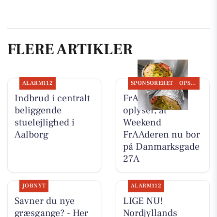
FLERE ARTIKLER
ALARM112
SPONSORERET
OPSLAGSTAVLEN
Indbrud i centralt
FrAAderen
beliggende
oplyser, at
stuelejlighed i
Weekend
Aalborg
FrAAderen nu bor
på Danmarksgade
27A
JOBNYT
ALARM112
Savner du nye
LIGE NU!
græsgange? - Her
Nordjyllands