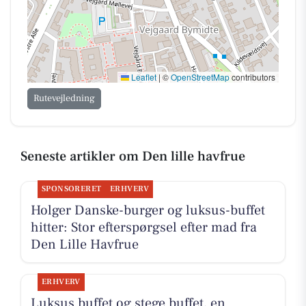
Leaflet
|
©
OpenStreetMap
contributors
Rutevejledning
Seneste artikler om Den lille havfrue
SPONSORERET
ERHVERV
Holger Danske-burger og luksus-buffet
hitter: Stor efterspørgsel efter mad fra
Den Lille Havfrue
ERHVERV
Luksus buffet og stege buffet, en