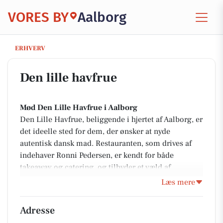
VORES BY
Aalborg
Den lille havfrue
ERHVERV
Den lille havfrue
Mød Den Lille Havfrue i Aalborg
Den Lille Havfrue, beliggende i hjertet af Aalborg, er
det ideelle sted for dem, der ønsker at nyde
autentisk dansk mad. Restauranten, som drives af
indehaver Ronni Pedersen, er kendt for både
takeaway og catering, og tilbyder et væld af
klassiske, hjemmelavede retter. De sørger for at
Læs mere
anvende friske råvarer af høj kvalitet i alle deres
kreationer, hvilket sikrer en uforglemmelig
Adresse
madoplevelse, uanset om du besøger dem i byen