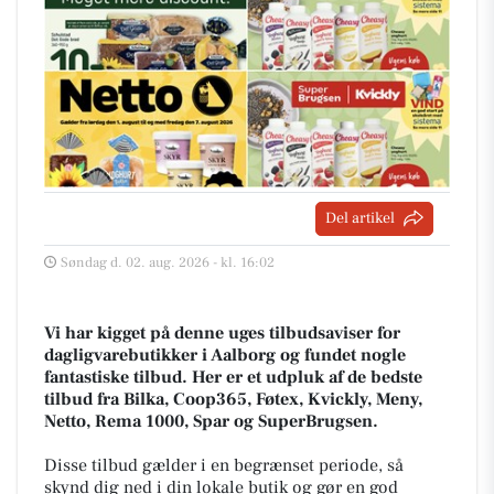
Del artikel
Søndag d. 02. aug. 2026 - kl. 16:02
Vi har kigget på denne uges tilbudsaviser for
dagligvarebutikker i Aalborg og fundet nogle
fantastiske tilbud. Her er et udpluk af de bedste
tilbud fra Bilka, Coop365, Føtex, Kvickly, Meny,
Netto, Rema 1000, Spar og SuperBrugsen.
Disse tilbud gælder i en begrænset periode, så
skynd dig ned i din lokale butik og gør en god