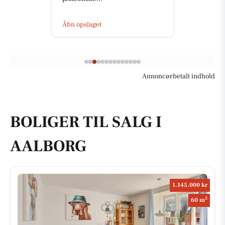
Åbn opslaget
Annoncørbetalt indhold
BOLIGER TIL SALG I
AALBORG
1.145.000 kr
2
60 m