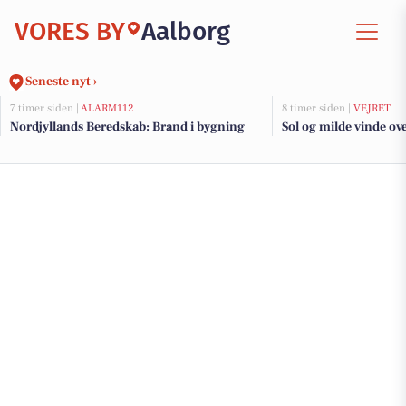
VORES BY
Aalborg
Seneste nyt ›
7 timer siden |
ALARM112
8 timer siden |
VEJRET
Nordjyllands Beredskab: Brand i bygning
Sol og milde vinde ov