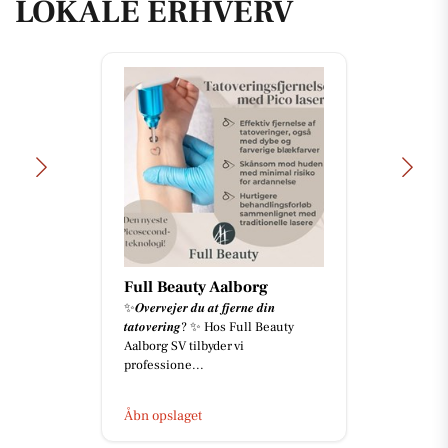
LOKALE ERHVERV
Houen Life Power
Jeg var der for alle andre. Bare ikke
for mig selv. En tur i skoven med
barnevognen ❤️ Og midt på stien
kom tanken. Jeg hu...
Åbn opslaget