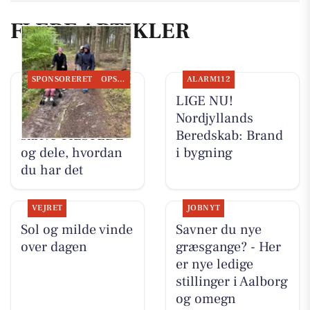
FLERE ARTIKLER
SPONSORERET
OPSLAGSTAVLEN
ALARM112
Houen Life Power
LIGE NU!
inviterer til at
Nordjyllands
skrive TILSTEDE
Beredskab: Brand
og dele, hvordan
i bygning
du har det
VEJRET
JOBNYT
Sol og milde vinde
Savner du nye
over dagen
græsgange? - Her
er nye ledige
stillinger i Aalborg
og omegn