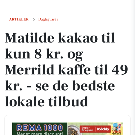
Matilde kakao til kun 8 kr. og Merrild kaffe til 49 kr. - se de bedste lo
ARTIKLER
Dagligvarer
Matilde kakao til
kun 8 kr. og
Merrild kaffe til 49
kr. - se de bedste
lokale tilbud