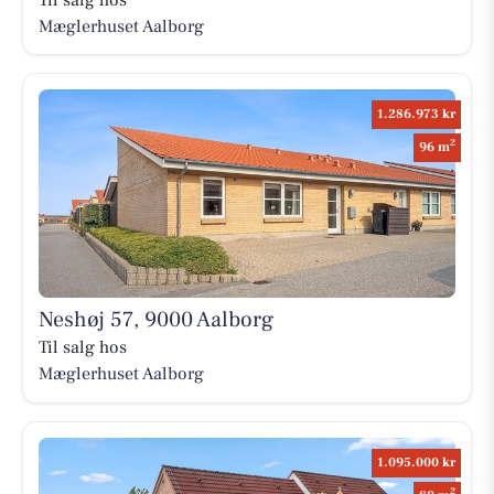
Mæglerhuset Aalborg
1.286.973 kr
2
96 m
Neshøj 57, 9000 Aalborg
Til salg hos
Mæglerhuset Aalborg
1.095.000 kr
2