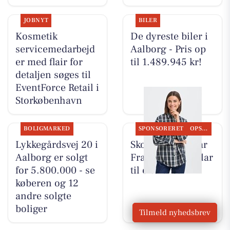
JOBNYT
BILER
Kosmetik
De dyreste biler i
servicemedarbejd
Aalborg - Pris op
er med flair for
til 1.489.945 kr!
detaljen søges til
EventForce Retail i
Storkøbenhavn
BOLIGMARKED
SPONSORERET
OPSLAGSTAVLEN
Lykkegårdsvej 20 i
Skott Aalborg har
Aalborg er solgt
Fransa-nyhed klar
for 5.800.000 - se
til efteråret
køberen og 12
andre solgte
boliger
Tilmeld nyhedsbrev