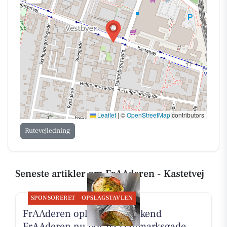
Leaflet
|
©
OpenStreetMap
contributors
Rutevejledning
Seneste artikler om FrAAderen - Kastetvej
SPONSORERET
OPSLAGSTAVLEN
FrAAderen oplyser, at Weekend
FrAAderen nu bor på Danmarksgade