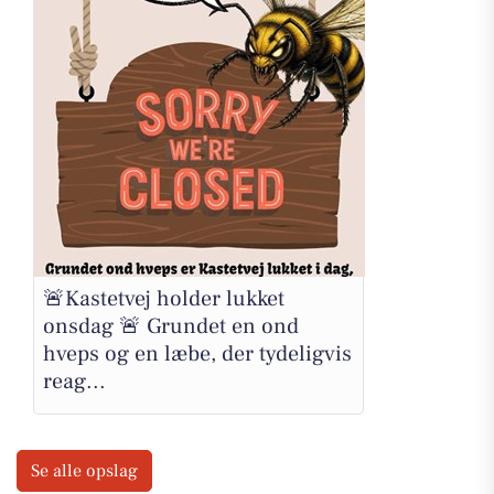
🚨Kastetvej holder lukket
onsdag 🚨 Grundet en ond
hveps og en læbe, der tydeligvis
reag...
Se alle opslag