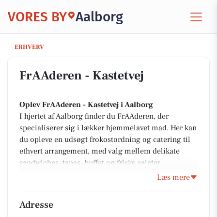
VORES BY
Aalborg
FrAAderen - Kastetvej
ERHVERV
FrAAderen - Kastetvej
Oplev FrAAderen - Kastetvej i Aalborg
I hjertet af Aalborg finder du FrAAderen, der
specialiserer sig i lækker hjemmelavet mad. Her kan
du opleve en udsøgt frokostordning og catering til
ethvert arrangement, med valg mellem delikate
sandwiches, tapas, buffet og friske salater.
FrAAderen er kendt for at bruge friske råvarer og
Læs mere
årstidens grøntsager til at skabe smagfulde retter,
der passer til både hverdag og festlige lejligheder.
Adresse