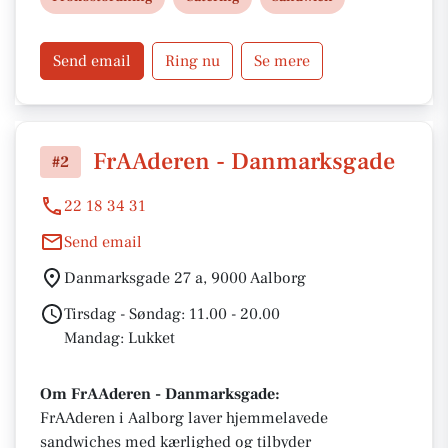
passer til både hverdag og fest.
Send email
Ring nu
Se mere
FrAAderen - Danmarksgade
#2
22 18 34 31
Send email
Danmarksgade 27 a, 9000 Aalborg
Tirsdag - Søndag: 11.00 - 20.00
Mandag: Lukket
Om FrAAderen - Danmarksgade:
FrAAderen i Aalborg laver hjemmelavede
sandwiches med kærlighed og tilbyder