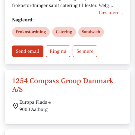
frokostordninger samt catering til fester. Vælg
mellem sandwiches, tapas, buffet eller salater – alt
Læs mere...
lavet af friske råvarer og årstidens grønt. Med fokus
Nøgleord:
på kvalitet og smag får du en madoplevelse, der
Frokostordning
Catering
Sandwich
passer til både hverdag og fest.
Send email
Ring nu
Se mere
1254 Compass Group Danmark
A/S
Europa Plads 4
9000 Aalborg