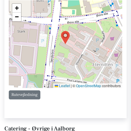
+
−
Leaflet
|
©
OpenStreetMap
contributors
Rutevejledning
Catering - Øvrige i Aalborg