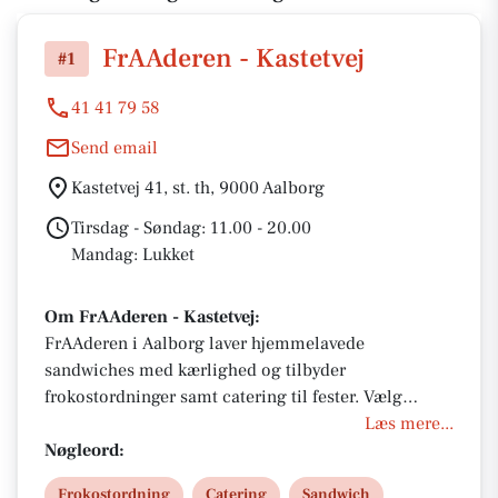
FrAAderen - Kastetvej
#1
41 41 79 58
Send email
Kastetvej 41, st. th, 9000 Aalborg
Tirsdag - Søndag: 11.00 - 20.00
Mandag: Lukket
Om FrAAderen - Kastetvej:
FrAAderen i Aalborg laver hjemmelavede
sandwiches med kærlighed og tilbyder
frokostordninger samt catering til fester. Vælg
mellem sandwiches, tapas, buffet eller salater – alt
Læs mere...
lavet af friske råvarer og årstidens grønt. Med fokus
Nøgleord:
på kvalitet og smag får du en madoplevelse, der
Frokostordning
Catering
Sandwich