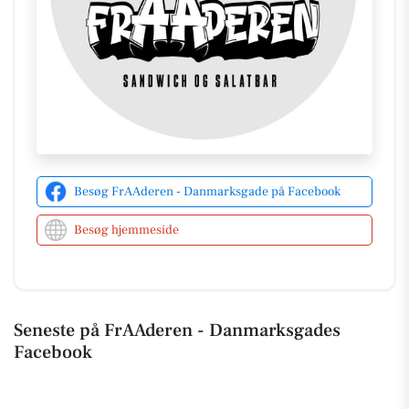
2025 byder de for eksempel på en speciel ret: boller
i karry, som er tilberedt med masser af smag og
kærlighed. En perfekt mulighed for at smutte forbi
deres adresser på Danmarksgade 27a og Kastetvej
41 og nyde denne lækkerbisken til kun 69 kr.
De fejrede desuden Halloween med hyggelig
stemning og gavmildt, fyldte skåle med slik til
børnene den 31. oktober 2025. FrAAderen er stedet,
hvor både børn og voksne kan samles og nyde en
Besøg FrAAderen - Danmarksgade på Facebook
atmosfære fuld af (u)hygge og smagfulde oplevelser.
Besøg hjemmeside
For at få mere at vide om deres tilbud og aktiviteter
kan du også besøge deres
hjemmeside
.
Seneste på FrAAderen - Danmarksgades
Facebook