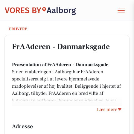
VORES BY
Aalborg
FrAAderen - Danmarksgade
ERHVERV
FrAAderen - Danmarksgade
Præsentation af FrAAderen - Danmarksgade
Siden etableringen i Aalborg har FrAAderen
specialiseret sig i at levere hjemmelavede
madoplevelser af høj kvalitet. Beliggende i hjertet af
Aalborg, tilbyder FrAAderen en bred vifte af
kulinariske lækkerier, herunder sandwiches, tapas,
buffeter og salater, alle tilberedt med friske råvarer
Læs mere
og sæsonens grøntsager. De tilbyder både
frokostordninger og catering til arrangementer og
Adresse
fester, og med fokus på smag og kvalitet, sikrer