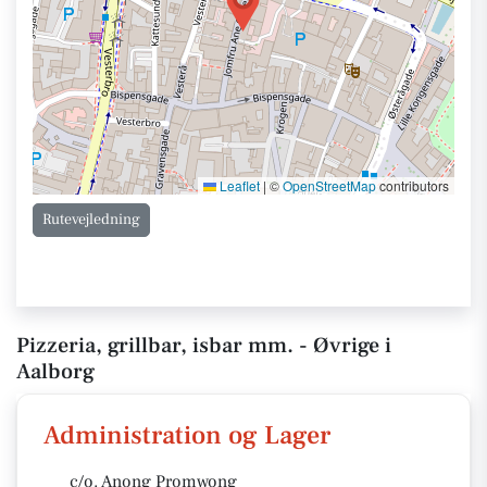
Leaflet
|
©
OpenStreetMap
contributors
Rutevejledning
Pizzeria, grillbar, isbar mm. - Øvrige i
Aalborg
Administration og Lager
c/o. Anong Promwong