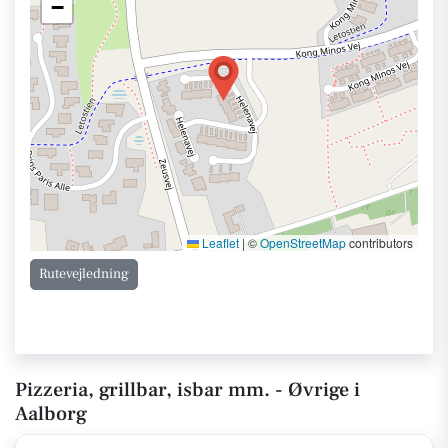
−
Leaflet
|
©
OpenStreetMap
contributors
Rutevejledning
Pizzeria, grillbar, isbar mm. - Øvrige i
Aalborg