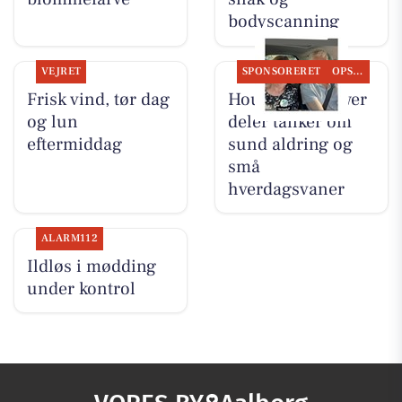
bodyscanning
VEJRET
SPONSORERET
OPSLAGSTAVLEN
Frisk vind, tør dag
Houen Life Power
og lun
deler tanker om
eftermiddag
sund aldring og
små
hverdagsvaner
ALARM112
Ildløs i mødding
under kontrol