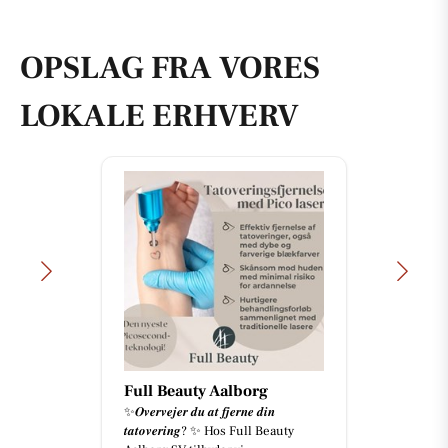
OPSLAG FRA VORES
LOKALE ERHVERV
Full Beauty Aalborg
✨𝑶𝒗𝒆𝒓𝒗𝒆𝒋𝒆𝒓 𝒅𝒖 𝒂𝒕 𝒇𝒋𝒆𝒓𝒏𝒆 𝒅𝒊𝒏
𝒕𝒂𝒕𝒐𝒗𝒆𝒓𝒊𝒏𝒈? ✨ Hos Full Beauty