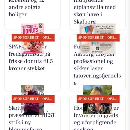
køberen og 12
indbydende
andre solgte
etplansvilla med
boliger
skøn have i
Skalborg
SPONSORERET
OPSLAGSTAVLEN
SPONSORERET
OPSLAGSTAVLEN
SPAR Visse har
Full Beauty
fredagstilbud på
Aalborg tilbyder
friske donuts til 5
professionel og
kroner stykket
sikker laser
tatoveringsfjernels
e
SPONSORERET
OPSLAGSTAVLEN
SPONSORERET
OPSLAGSTAVLEN
Skott Aalborg
Houen Life Power
præsenterer HÉST
inviterer til gratis
strik i ny
og uforpligtende
blommefarve
snak og