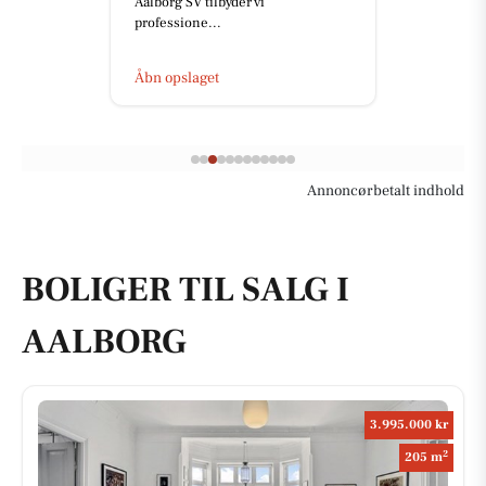
Aalborg SV tilbyder vi
professione...
Åbn opslaget
Annoncørbetalt indhold
BOLIGER TIL SALG I
AALBORG
3.995.000 kr
2
205 m