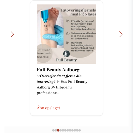
Full Beauty Aalborg
✨𝑶𝒗𝒆𝒓𝒗𝒆𝒋𝒆𝒓 𝒅𝒖 𝒂𝒕 𝒇𝒋𝒆𝒓𝒏𝒆 𝒅𝒊𝒏
𝒕𝒂𝒕𝒐𝒗𝒆𝒓𝒊𝒏𝒈? ✨ Hos Full Beauty
Aalborg SV tilbyder vi
professione...
Åbn opslaget