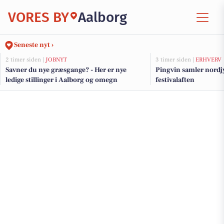
VORES BY
Aalborg
Seneste nyt ›
2 timer siden |
JOBNYT
3 timer siden |
ERHVERV
Savner du nye græsgange? - Her er nye
Pingvin samler nordjy
ledige stillinger i Aalborg og omegn
festivalaften