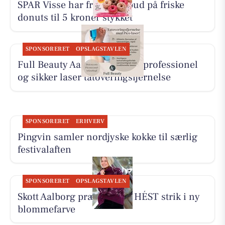
SPAR Visse har fredagstilbud på friske
donuts til 5 kroner stykket
SPONSORERET
OPSLAGSTAVLEN
Full Beauty Aalborg tilbyder professionel
og sikker laser tatoveringsfjernelse
SPONSORERET
ERHVERV
Pingvin samler nordjyske kokke til særlig
festivalaften
SPONSORERET
OPSLAGSTAVLEN
Skott Aalborg præsenterer HÉST strik i ny
blommefarve