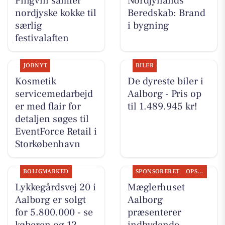
Pingvin samler
Nordjyllands
nordjyske kokke til
Beredskab: Brand
særlig
i bygning
festivalaften
JOBNYT
BILER
Kosmetik
De dyreste biler i
servicemedarbejd
Aalborg - Pris op
er med flair for
til 1.489.945 kr!
detaljen søges til
EventForce Retail i
Storkøbenhavn
BOLIGMARKED
SPONSORERET
OPSLAGSTAVLEN
Lykkegårdsvej 20 i
Mæglerhuset
Aalborg er solgt
Aalborg
for 5.800.000 - se
præsenterer