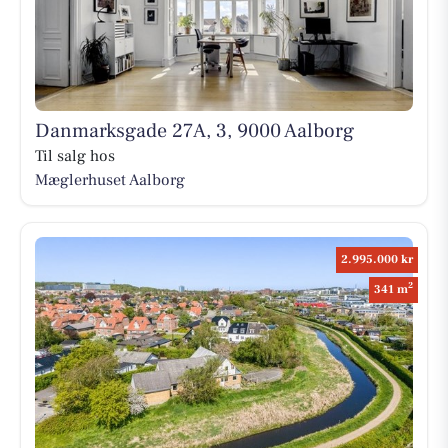
Danmarksgade 27A, 3, 9000 Aalborg
Til salg hos
Mæglerhuset Aalborg
2.995.000 kr
2
341 m