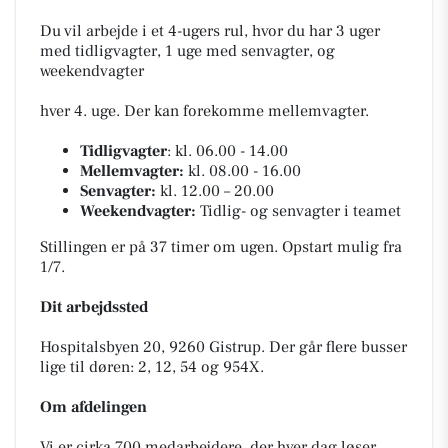
Du vil arbejde i et 4-ugers rul, hvor du har 3 uger
med tidligvagter, 1 uge med senvagter, og
weekendvagter
hver 4. uge. Der kan forekomme mellemvagter.
Tidligvagter
: kl. 06.00 - 14.00
Mellemvagter:
kl. 08.00 - 16.00
Senvagter:
kl. 12.00 – 20.00
Weekendvagter:
Tidlig- og senvagter i teamet
Stillingen er på 37 timer om ugen. Opstart mulig fra
1/7.
Dit arbejdssted
Hospitalsbyen 20, 9260 Gistrup. Der går flere busser
lige til døren: 2, 12, 54 og 954X.
Om afdelingen
Vi er cirka 700 medarbejdere, der hver dag løser