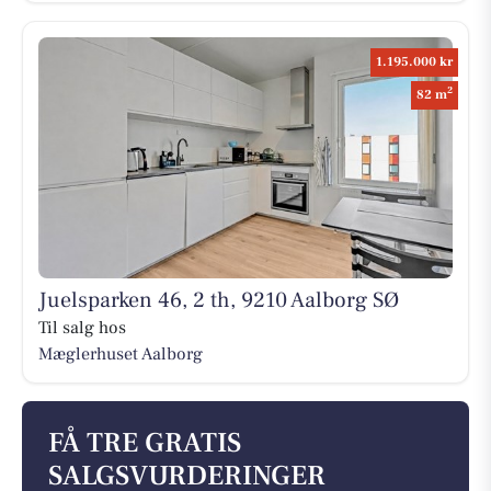
1.195.000 kr
2
82 m
Juelsparken 46, 2 th, 9210 Aalborg SØ
Til salg hos
Mæglerhuset Aalborg
FÅ TRE GRATIS
SALGSVURDERINGER