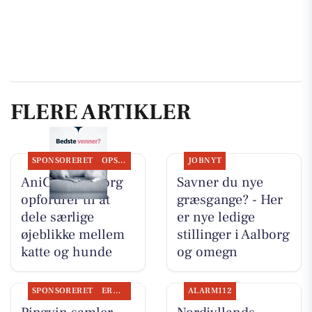
FLERE ARTIKLER
SPONSORERET
OPSLAGSTAVLEN
JOBNYT
AniCura Aalborg
Savner du nye
opfordrer til at
græsgange? - Her
dele særlige
er nye ledige
øjeblikke mellem
stillinger i Aalborg
katte og hunde
og omegn
SPONSORERET
ERHVERV
ALARM112