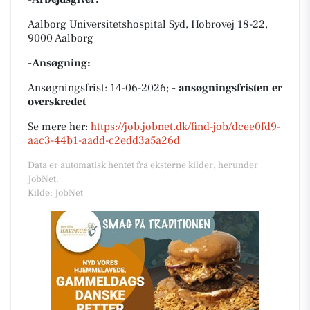
Aalborg Universitetshospital Syd, Hobrovej 18-22,
9000 Aalborg
-Ansøgning:
Ansøgningsfrist: 14-06-2026;
- ansøgningsfristen er
overskredet
Se mere her:
https://job.jobnet.dk/find-job/dcee0fd9-
aac3-44b1-aadd-c2edd3a5a26d
Data er automatisk hentet fra eksterne kilder, herunder
JobNet.
Kilde: JobNet