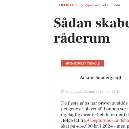
Sådan skaber du økonomisk råderum
ARTIKLER
Sponsoreret indhold
Sådan skab
råderum
Amalie Søndergaard
Mandag d. 18. maj 2026 - kl. 15:10
De fleste af os har prøvet at sidd
pengene er blevet af. Lønnen ser f
og dagligvarer er betalt, er der ik
Ifølge tal fra
Arbejdernes Landsb
skat på 414.900 kr. i 2024 - men 