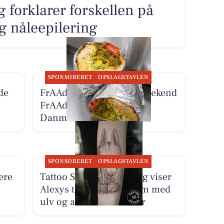
g forklarer forskellen på
og nåleepilering
SPONSORERET
OPSLAGSTAVLEN
de
FrAAderen oplyser, at Weekend
FrAAderen nu bor på
Danmarksgade 27A
SPONSORERET
OPSLAGSTAVLEN
ere
Tattoo Studio 96 Aalborg viser
Alexys tatoveringsdesign med
ulv og anime-elementer