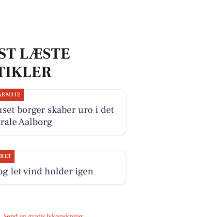
ST LÆSTE
TIKLER
ARM112
set borger skaber uro i det
rale Aalborg
JRET
og let vind holder igen
Send en gratis lykønskning