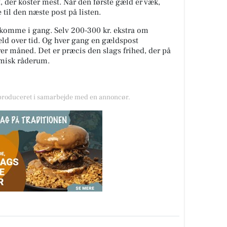
, der koster mest. Når den første gæld er væk,
e til den næste post på listen.
 komme i gang. Selv 200-300 kr. ekstra om
ld over tid. Og hver gang en gældspost
hver måned. Det er præcis den slags frihed, der på
nomisk råderum.
 produceret i samarbejde med en annoncør.