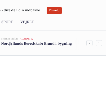
 -
direkte i din indbakke
Tilmeld
SPORT
VEJRET
8 timer siden |
ALARM112
10 timer siden |
A
‹
›
Nordjyllands Beredskab: Brand i bygning
Nordjyllands