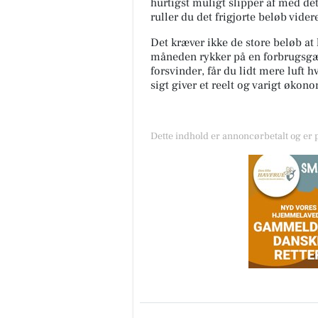
hurtigst muligt slipper af med det
ruller du det frigjorte beløb vider
Det kræver ikke de store beløb at
måneden rykker på en forbrugsgæ
forsvinder, får du lidt mere luft 
sigt giver et reelt og varigt øko
Dette indhold er annoncørbetalt og er