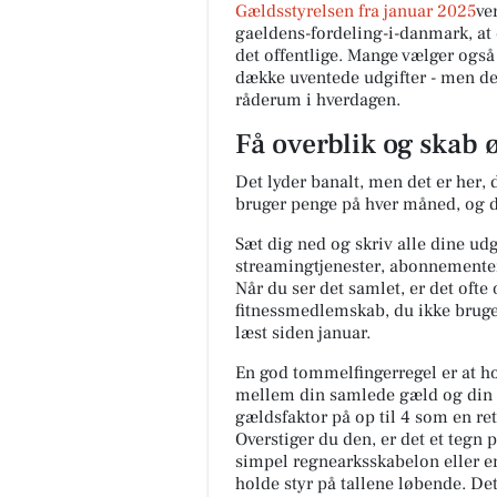
Gældsstyrelsen fra januar 2025
ve
gaeldens-fordeling-i-danmark, at
det offentlige. Mange vælger også 
dække uventede udgifter - men d
råderum i hverdagen.
Få overblik og skab
Det lyder banalt, men det er her, 
bruger penge på hver måned, og de
Sæt dig ned og skriv alle dine udgi
streamingtjenester, abonnementer,
Når du ser det samlet, er det ofte
fitnessmedlemskab, du ikke bruger
læst siden januar.
En god tommelfingerregel er at h
mellem din samlede gæld og din 
gældsfaktor på op til 4 som en r
Overstiger du den, er det et tegn p
simpel regnearksskabelon eller en
holde styr på tallene løbende. D