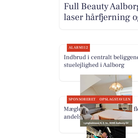
Full Beauty Aalbor
laser hårfjerning 
ALARM112
Indbrud i centralt beliggen
stuelejlighed i Aalborg
SPONSORERET
OPSLAGSTAVLEN
Mæglerhuset Aalborg har fl
andelsboliger til salg