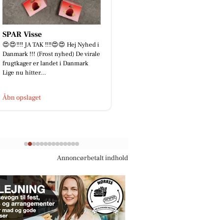
SPAR Visse
Full Beauty Aalbo
😍😍‼️‼️ JA TAK ‼️‼️😍😍 Hej Nyhed i
Laser hårfjerning vs. n
Danmark !!! (Frost nyhed) De virale
– hvad er forskellen? O
frugtkager er landet i Danmark
permanent hårfjerning
Lige nu hitter...
tvivl om, hvilken met..
Åbn opslaget
Åbn opslaget
Annoncørbetalt indhold