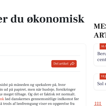
er du økonomisk
ME
AR
AL
Beru
cent
Del artikel
VE
Sol 
e sidst på måneden og spekulere på, hvor
in ud på papiret, men når husleje, forsikringer
ke meget tilbage. Og det er faktisk ret normalt.
ank
lød danskernes gennemsnitlige indkomst før
på trods af lønfremgang viser en opgørelse fra