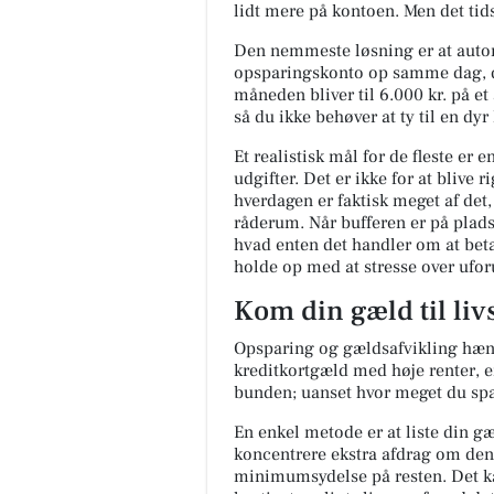
lidt mere på kontoen. Men det tid
Den nemmeste løsning er at automa
opsparingskonto op samme dag, di
måneden bliver til 6.000 kr. på et 
så du ikke behøver at ty til en dyr
Et realistisk mål for de fleste er
udgifter. Det er ikke for at blive 
hverdagen er faktisk meget af det
råderum. Når bufferen er på plads,
hvad enten det handler om at betal
holde op med at stresse over ufor
Kom din gæld til liv
Opsparing og gældsafvikling hæng
kreditkortgæld med høje renter, e
bunden; uanset hvor meget du spar
En enkel metode er at liste din gæl
koncentrere ekstra afdrag om den
minimumsydelse på resten. Det ka