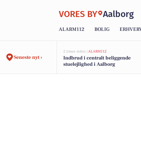
VORES BY
Aalborg
ALARM112
BOLIG
ERHVER
2 timer siden |
ALARM112
Seneste nyt ›
Indbrud i centralt beliggende
stuelejlighed i Aalborg