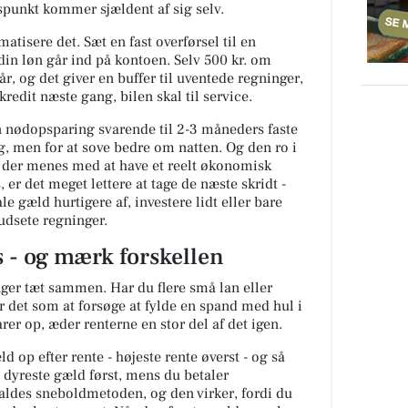
spunkt kommer sjældent af sig selv.
tisere det. Sæt en fast overførsel til en
n løn går ind på kontoen. Selv 500 kr. om
år, og det giver en buffer til uventede regninger,
 kredit næste gang, bilen skal til service.
 en nødopsparing svarende til 2-3 måneders faste
rig, men for at sove bedre om natten. Og den ro i
, der menes med at have et reelt økonomisk
 er det meget lettere at tage de næste skridt -
e gæld hurtigere af, investere lidt eller bare
udsete regninger.
s - og mærk forskellen
er tæt sammen. Har du flere små lan eller
r det som at forsøge at fylde en spand med hul i
er op, æder renterne en stor del af det igen.
d op efter rente - højeste rente øverst - og så
 dyreste gæld først, mens du betaler
ldes sneboldmetoden, og den virker, fordi du