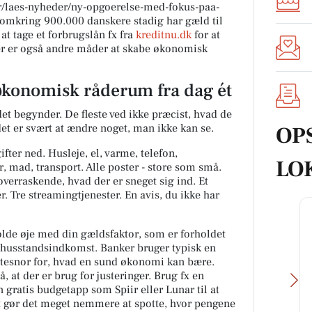
r/laes-nyheder/ny-opgoerelse-med-fokus-paa-
 omkring 900.000 danskere stadig har gæld til
at tage et forbrugslån fx fra
kreditnu.dk
for at
er er også andre måder at skabe økonomisk
 økonomisk råderum fra dag ét
det begynder. De fleste ved ikke præcist, hvad de
t er svært at ændre noget, man ikke kan se.
OP
fter ned. Husleje, el, varme, telefon,
LO
 mad, transport. Alle poster - store som små.
 overraskende, hvad der er sneget sig ind. Et
. Tre streamingtjenester. En avis, du ikke har
olde øje med din gældsfaktor, som er forholdet
husstandsindkomst. Banker bruger typisk en
ettesnor for, hvad en sund økonomi kan bære.
å, at der er brug for justeringer. Brug fx en
 gratis budgetapp som Spiir eller Lunar til at
et gør det meget nemmere at spotte, hvor pengene