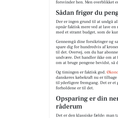
forsvinder hen. Men overblikket er 
Sådan frigør du pen
Der er ingen grund til at undgå all
opnår faktisk mere ved at lave en
med et stramt budget, som de kun 
Gennemgå dine forsikringer og sa
spare dig for hundredvis af kron
til det. Overvej, om du har abonn
undvære. Det handler ikke om at f
om at bruge pengene bevidst, så 
Og timingen er faktisk god.
Økono
danskeres købekraft nu er tilbage 
til yderligere fremgang. Det er et
forholdene er til det.
Opsparing er din ne
råderum
Det er den klassiske fælde: man t