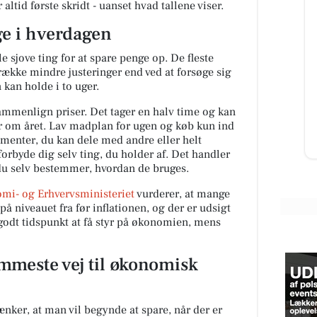
altid første skridt - uanset hvad tallene viser.
ge i hverdagen
FrAAderen - Kastetvej
e sjove ting for at spare penge op. De fleste
🚨 Vigtig besked til alle Weekend
 række mindre justeringer end ved at forsøge sig
FrAAdere 🚨 Er du en af dem, der
kan holde i to uger.
ikke kan få nok af vores Chopped
Cheese? Så læs lige med....
mmenlign priser. Det tager en halv time og kan
er om året. Lav madplan for ugen og køb kun ind
ementer, du kan dele med andre eller helt
Åbn opslaget
orbyde dig selv ting, du holder af. Det handler
du selv bestemmer, hvordan de bruges.
mi- og Erhvervsministeriet
vurderer, at mange
på niveauet fra før inflationen, og der er udsigt
 godt tidspunkt at få styr på økonomien, mens
mmeste vej til økonomisk
ænker, at man vil begynde at spare, når der er