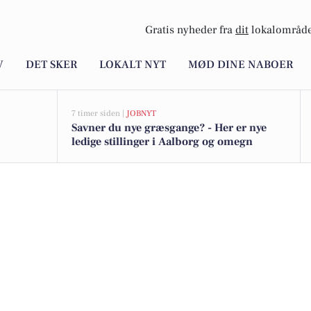
Gratis nyheder fra
dit
lokalområde
V
DET SKER
LOKALT NYT
MØD DINE NABOER
7 timer siden |
JOBNYT
Savner du nye græsgange? - Her er nye
ledige stillinger i Aalborg og omegn