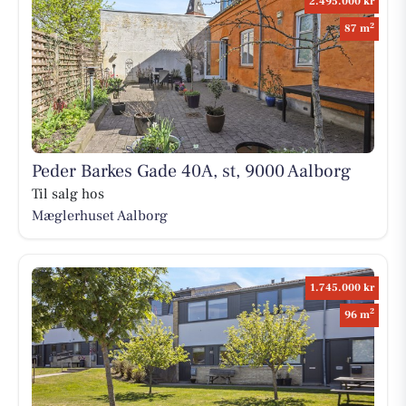
2.495.000 kr
2
87 m
Peder Barkes Gade 40A, st, 9000 Aalborg
Til salg hos
Mæglerhuset Aalborg
1.745.000 kr
2
96 m