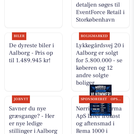
detaljen søges til
EventForce Retail i
Storkøbenhavn
BILER
BOLIGMARKED
De dyreste biler i
Lykkegårdsvej 20 i
Aalborg - Pris op
Aalborg er solgt
til 1.489.945 kr!
for 5.800.000 - se
køberen og 12
andre solgte
boliger
JOBNYT
SPONSORERET
OPSLAGSTAVLEN
Savner du nye
Nørris Multifirma
græsgange? - Her
ApS laver frokost
er nye ledige
og aftensmad i
stillinger i Aalborg
Rema 1000 i