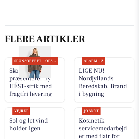
FLERE ARTIKLER
SPONSORERET
OPSLAGSTAVLEN
ALARM112
Skott Aalborg
LIGE NU!
præsenterer ny
Nordjyllands
HÉST-strik med
Beredskab: Brand
fragtfri levering
i bygning
VEJRET
JOBNYT
Sol og let vind
Kosmetik
holder igen
servicemedarbejd
er med flair for