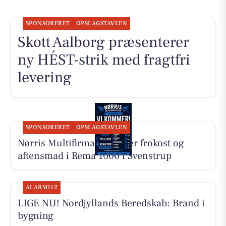
SPONSORERET
OPSLAGSTAVLEN
Skott Aalborg præsenterer
ny HÉST-strik med fragtfri
levering
SPONSORERET
OPSLAGSTAVLEN
Nørris Multifirma ApS laver frokost og
aftensmad i Rema 1000 i Svenstrup
ALARM112
LIGE NU! Nordjyllands Beredskab: Brand i
bygning