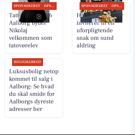
SPONSORERET
OPSLAGSTAVLEN
SPONSORERET
OPSLAGSTAVLEN
Tattoo Studio 96
Houen Life Power
Aalborg byder
inviterer til en
Nikolaj
uforpligtende
velkommen som
snak om sund
tatovørelev
aldring
BOLIGMARKED
Luksusbolig netop
kommet til salg i
Aalborg: Se hvad
du skal smide for
Aalborgs dyreste
adresser her