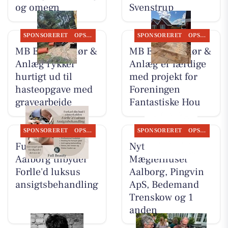
og omegn
Svenstrup
SPONSORERET
OPSLAGSTAVLEN
SPONSORERET
OPSLAGSTAVLEN
MB Entreprenør &
MB Entreprenør &
Anlæg rykker
Anlæg er færdige
hurtigt ud til
med projekt for
hasteopgave med
Foreningen
gravearbejde
Fantastiske Hou
SPONSORERET
OPSLAGSTAVLEN
SPONSORERET
OPSLAGSTAVLEN
Full Beauty
Nyt fra
Aalborg tilbyder
Mæglerhuset
Forlle'd luksus
Aalborg, Pingvin
ansigtsbehandling
ApS, Bedemand
Trenskow og 1
anden