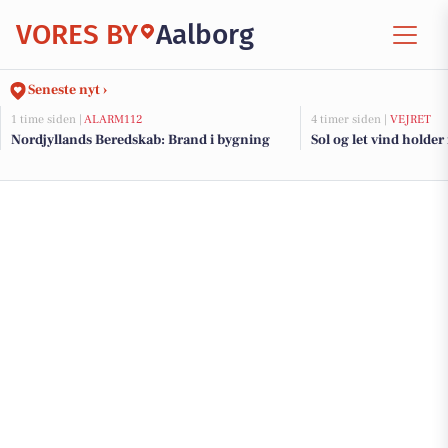
VORES BY
Aalborg
Seneste nyt ›
1 time siden |
ALARM112
4 timer siden |
VEJRET
Nordjyllands Beredskab: Brand i bygning
Sol og let vind holder