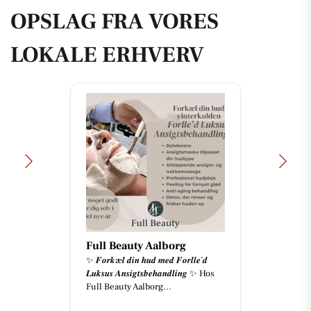
OPSLAG FRA VORES
LOKALE ERHVERV
Full Beauty Aalborg
✨ 𝑭𝒐𝒓𝒌æ𝒍 𝒅𝒊𝒏 𝒉𝒖𝒅 𝒎𝒆𝒅 𝑭𝒐𝒓𝒍𝒍𝒆’𝒅
𝑳𝒖𝒌𝒔𝒖𝒔 𝑨𝒏𝒔𝒊𝒈𝒕𝒔𝒃𝒆𝒉𝒂𝒏𝒅𝒍𝒊𝒏𝒈 ✨ Hos
Full Beauty Aalborg...