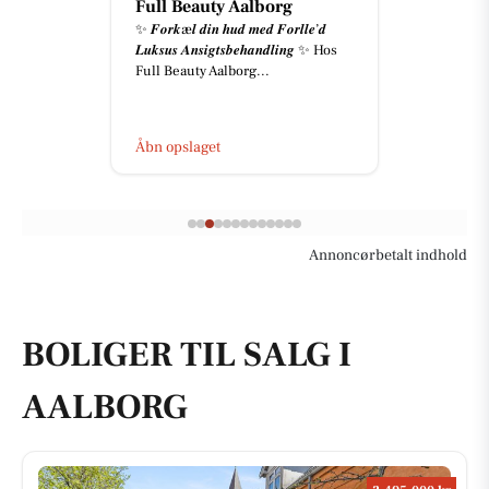
Full Beauty Aalborg
✨ 𝑭𝒐𝒓𝒌æ𝒍 𝒅𝒊𝒏 𝒉𝒖𝒅 𝒎𝒆𝒅 𝑭𝒐𝒓𝒍𝒍𝒆’𝒅
𝑳𝒖𝒌𝒔𝒖𝒔 𝑨𝒏𝒔𝒊𝒈𝒕𝒔𝒃𝒆𝒉𝒂𝒏𝒅𝒍𝒊𝒏𝒈 ✨ Hos
Full Beauty Aalborg...
Åbn opslaget
Annoncørbetalt indhold
BOLIGER TIL SALG I
AALBORG