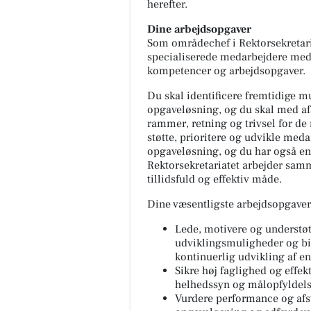
herefter.
Dine arbejdsopgaver
Som områdechef i Rektorsekretaria
specialiserede medarbejdere med
kompetencer og arbejdsopgaver.
FrAAderen - Kast
Du skal identificere fremtidige m
🚨 Vigtig besked til a
opgaveløsning, og du skal med afs
FrAAdere 🚨 Er du en 
rammer, retning og trivsel for de
ikke kan få nok af vo
støtte, prioritere og udvikle med
Cheese? Så læs lige m
opgaveløsning, og du har også en v
Rektorsekretariatet arbejder sam
Åbn opslaget
tillidsfuld og effektiv måde.
Dine væsentligste arbejdsopgaver 
Lede, motivere og understø
udviklingsmuligheder og bid
kontinuerlig udvikling af en
Sikre høj faglighed og effe
helhedssyn og målopfyldels
Vurdere performance og afs