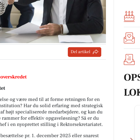
Del artikel
OP
 overskredet
tet
LO
else og være med til at forme retningen for en
stitution? Har du solid erfaring med strategisk
 af højt specialiserede medarbejdere, og kan du
be rammer for effektiv opgaveløsning? Så er du
i en nyoprettet stilling i Rektorsekretariatet.
il besættelse pr. 1. december 2025 eller snarest