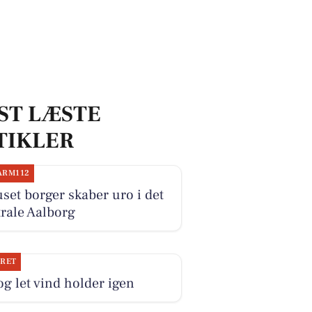
ST LÆSTE
TIKLER
ARM112
set borger skaber uro i det
rale Aalborg
JRET
og let vind holder igen