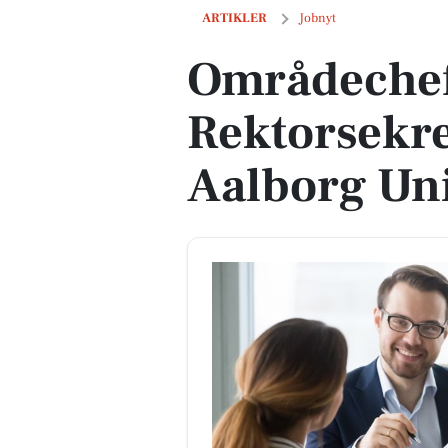
Områdechef til Rektorsekretariatet ved
ARTIKLER
Jobnyt
Områdechef 
Rektorsekre
Aalborg Uni