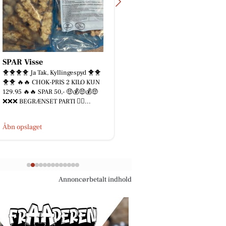
Full Beauty Aalborg
Houen Life
Laser hårfjerning vs. nåleepilering
Fra madpakker t
– hvad er forskellen? Overvejer du
hjem I går skr
permanent hårfjerning, men er i
aldring ikke st
tvivl om, hvilken met...
Den starter m
Åbn opslaget
Åbn opslaget
Annoncørbetalt indhold