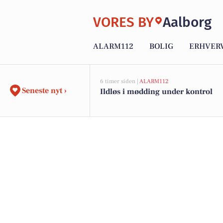
VORES BY
Aalborg
ALARM112
BOLIG
ERHVER
6 timer siden |
ALARM112
Seneste nyt ›
Ildløs i mødding under kontrol