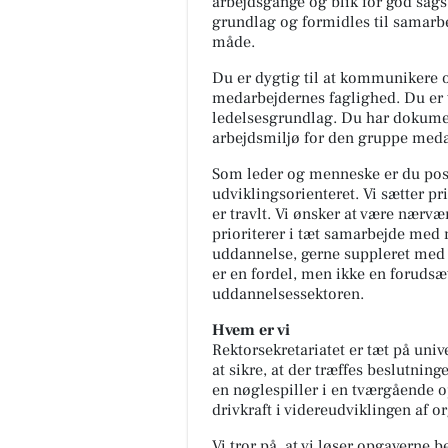
arbejdsgange og blik for god sags
grundlag og formidles til samarbe
måde.
Du er dygtig til at kommunikere o
medarbejdernes faglighed. Du er t
ledelsesgrundlag. Du har dokumen
arbejdsmiljø for den gruppe medar
Som leder og menneske er du pos
udviklingsorienteret. Vi sætter pr
er travlt. Vi ønsker at være nærvæ
prioriterer i tæt samarbejde med
uddannelse, gerne suppleret med r
er en fordel, men ikke en forudsæt
uddannelsessektoren.
Hvem er vi
Rektorsekretariatet er tæt på unive
at sikre, at der træffes beslutning
en nøglespiller i en tværgående o
drivkraft i videreudviklingen af 
Vi tror på, at vi løser opgaverne 