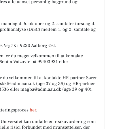
res alle uanset personlig baggrund og
r mandag d. 6. oktober og 2. samtaler torsdag d.
nprofilanalyse (DiSC) mellem 1. og 2. samtale og
rs Vej 7K i 9220 Aalborg Øst.
gen, er du meget velkommen til at kontakte
t Senita Vaizovic på 99403921 eller
er du velkommen til at kontakte HR-partner Søren
 skkl@adm.aau.dk (uge 37 og 38) og HR-partner
536 eller magba@adm.aau.dk (uge 39 og 40).
tteringsproces
her
.
Universitet kan omfatte en risikovurdering som
ntielle risici forbundet med nyansættelser, der