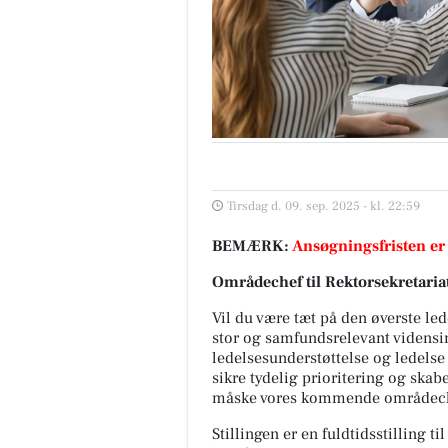
Tirsdag d. 09. sep. 2025 - kl. 22:59
BEMÆRK:
Ansøgningsfristen er
Områdechef
til Rektorsekretaria
Vil du være tæt på den øverste led
stor og samfundsrelevant vidensin
ledelsesunderstøttelse og ledelse
sikre tydelig prioritering og ska
måske vores kommende områdechef 
Stillingen er en fuldtidsstilling t