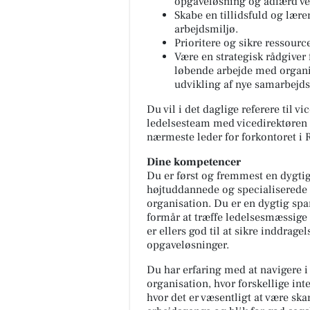
opgaveløsning og adfærd ve
Skabe en tillidsfuld og lære
arbejdsmiljø.
Prioritere og sikre ressourc
Være en strategisk rådgiver f
løbende arbejde med organi
udvikling af nye samarbejd
Du vil i det daglige referere til v
ledelsesteam med vicedirektøren 
nærmeste leder for forkontoret i R
Dine kompetencer
Du er først og fremmest en dygtig
højtuddannede og specialiserede 
organisation. Du er en dygtig spa
formår at træffe ledelsesmæssige 
er ellers god til at sikre inddrag
opgaveløsninger.
Du har erfaring med at navigere i
organisation, hvor forskellige int
hvor det er væsentligt at være ska