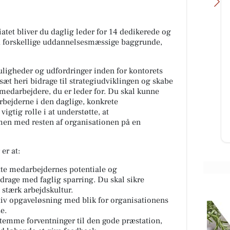
tet bliver du daglig leder for 14 dedikerede og
 forskellige uddannelsesmæssige baggrunde,
etvej
SPAR Visse
uligheder og udfordringer inden for kontorets
lle Weekend
🐥🐥🐥🐥 Ja Tak, Kyllingespyd 🐥🐥
æt heri bidrage til strategiudviklingen og skabe
af dem, der
🐥🐥 🔥🔥 CHOK-PRIS 2 KILO KUN
 medarbejdere, du er leder for. Du skal kunne
res Chopped
129.95 🔥🔥 SPAR 50,- 🤑💰🤑💰🤑
arbejderne i den daglige, konkrete
ed....
❌❌❌ BEGRÆNSET PARTI 🚴‍♂...
igtig rolle i at understøtte, at
men med resten af organisationen på en
Åbn opslaget
er at:
tte medarbejdernes potentiale og
rage med faglig sparring. Du skal sikre
 stærk arbejdskultur.
ktiv opgaveløsning med blik for organisationens
e.
temme forventninger til den gode præstation,