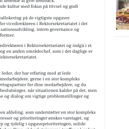
d løbende at give feedback.
nde kultur med fokus på trivsel og godt
eallokering på de vigtigste opgaver.
or vicedirektøren i Rektorsekretariatet i det
sationsudvikling, intern governance og
sformer.
icedirektøren i Rektorsekretariatet og indgå i et
og en anden områdechef, som i det daglige er
ektorsekretariatet.
 leder, der har erfaring med at lede
medarbejdere, gerne i en stor kompleks
rringspartner for dine medarbejdere, og du
beslutninger, når situationen kalder på det, men
else og dialog om vigtige problemstillinger og
 en afdeling, som understøtter en stor kompleks
eresser og prioriteringer ønskes varetaget, og
rp og tydelig i opgaveprioriteringen, solide