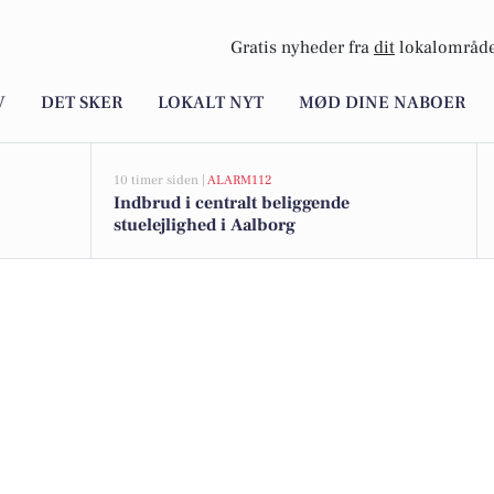
Gratis nyheder fra
dit
lokalområde
V
DET SKER
LOKALT NYT
MØD DINE NABOER
10 timer siden |
ALARM112
Indbrud i centralt beliggende
stuelejlighed i Aalborg