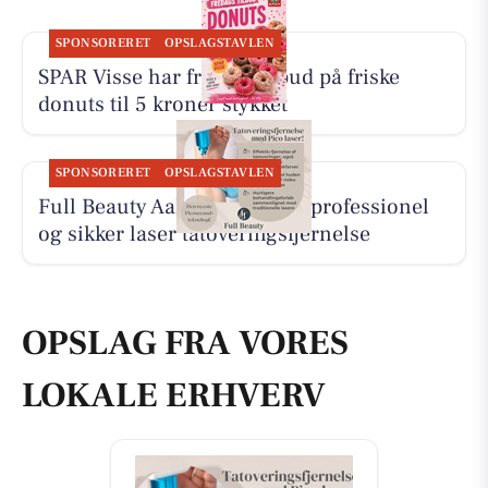
SPONSORERET
OPSLAGSTAVLEN
SPAR Visse har fredagstilbud på friske
donuts til 5 kroner stykket
SPONSORERET
OPSLAGSTAVLEN
Full Beauty Aalborg tilbyder professionel
og sikker laser tatoveringsfjernelse
OPSLAG FRA VORES
LOKALE ERHVERV