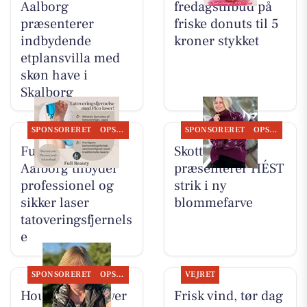
Aalborg
fredagstilbud på
præsenterer
friske donuts til 5
indbydende
kroner stykket
etplansvilla med
skøn have i
Skalborg
SPONSORERET
OPSLAGSTAVLEN
SPONSORERET
OPSLAGSTAVLEN
Full Beauty
Skott Aalborg
Aalborg tilbyder
præsenterer HÉST
professionel og
strik i ny
sikker laser
blommefarve
tatoveringsfjernels
e
SPONSORERET
OPSLAGSTAVLEN
VEJRET
Houen Life Power
Frisk vind, tør dag