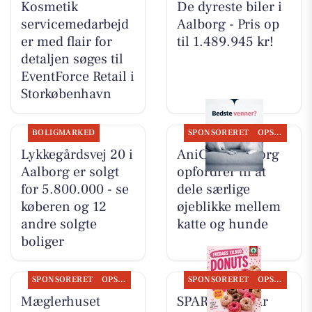
Kosmetik
De dyreste biler i
servicemedarbejd
Aalborg - Pris op
er med flair for
til 1.489.945 kr!
detaljen søges til
EventForce Retail i
Storkøbenhavn
BOLIGMARKED
SPONSORERET
OPSLAGSTAVLEN
Lykkegårdsvej 20 i
AniCura Aalborg
Aalborg er solgt
opfordrer til at
for 5.800.000 - se
dele særlige
køberen og 12
øjeblikke mellem
andre solgte
katte og hunde
boliger
SPONSORERET
OPSLAGSTAVLEN
SPONSORERET
OPSLAGSTAVLEN
Mæglerhuset
SPAR Visse har