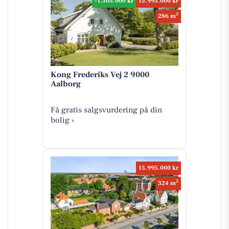
-1.505.000 kr
15.995.000 kr
2
286 m
Kong Frederiks Vej 2 9000
Aalborg
Få gratis salgsvurdering på din
bolig ›
15.995.000 kr
2
324 m