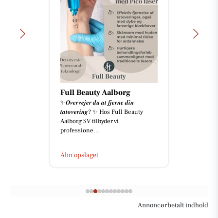
Full Beauty Aalborg
✨𝑶𝒗𝒆𝒓𝒗𝒆𝒋𝒆𝒓 𝒅𝒖 𝒂𝒕 𝒇𝒋𝒆𝒓𝒏𝒆 𝒅𝒊𝒏
𝒕𝒂𝒕𝒐𝒗𝒆𝒓𝒊𝒏𝒈? ✨ Hos Full Beauty
Aalborg SV tilbyder vi
professione...
Åbn opslaget
Annoncørbetalt indhold