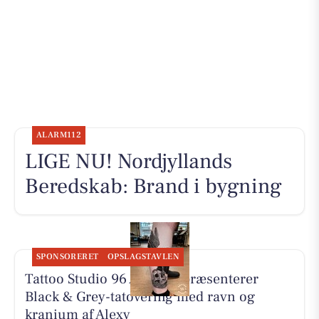
ALARM112
LIGE NU! Nordjyllands
Beredskab: Brand i bygning
SPONSORERET
OPSLAGSTAVLEN
Tattoo Studio 96 Aalborg præsenterer
Black & Grey-tatovering med ravn og
kranium af Alexy