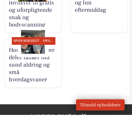
inviterer til gratis
og lun
og uforpligtende
eftermiddag
snak og
bodyscanning
SPONSORERET
OPSLAGSTAVLEN
Houen Life Power
deler tanker om
sund aldring og
små
hverdagsvaner
Tilmeld nyhedsbrev
VORES BY
Aalborg