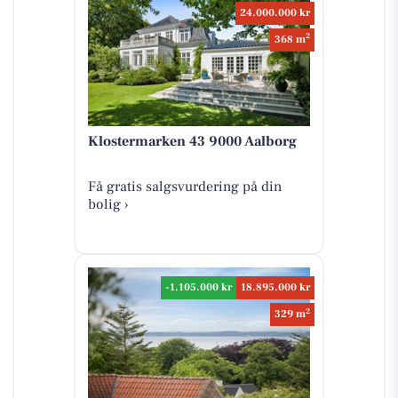
24.000.000 kr
2
368 m
Klostermarken 43 9000 Aalborg
Få gratis salgsvurdering på din
bolig ›
-1.105.000 kr
18.895.000 kr
2
329 m