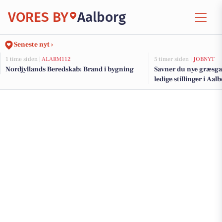
VORES BY
Aalborg
Seneste nyt ›
1 time siden |
ALARM112
5 timer siden |
JOBNYT
Nordjyllands Beredskab: Brand i bygning
Savner du nye græsga
ledige stillinger i Aa