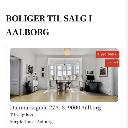
BOLIGER TIL SALG I
AALBORG
3.995.000 kr
2
205 m
Danmarksgade 27A, 3, 9000 Aalborg
Til salg hos
Mæglerhuset Aalborg