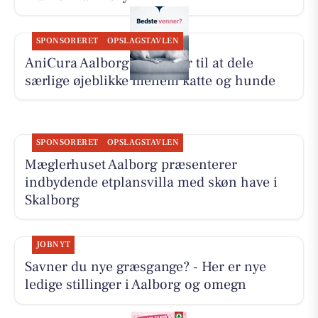
SPONSORERET
OPSLAGSTAVLEN
AniCura Aalborg opfordrer til at dele
særlige øjeblikke mellem katte og hunde
SPONSORERET
OPSLAGSTAVLEN
Mæglerhuset Aalborg præsenterer
indbydende etplansvilla med skøn have i
Skalborg
JOBNYT
Savner du nye græsgange? - Her er nye
ledige stillinger i Aalborg og omegn