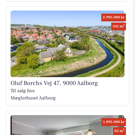
2.995.000 kr
2
341 m
Oluf Borchs Vej 47, 9000 Aalborg
Til salg hos
Mæglerhuset Aalborg
1.095.000 kr
2
63 m