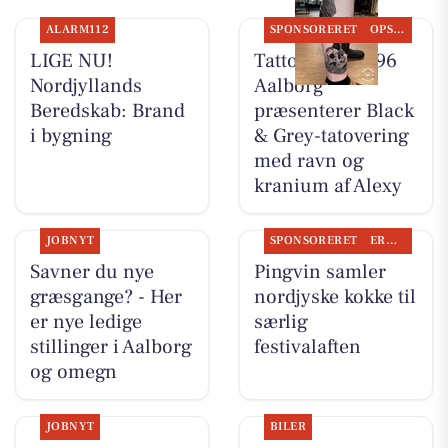
ALARM112
SPONSORERET
OPSLAGSTAVLEN
LIGE NU!
Tattoo Studio 96
Nordjyllands
Aalborg
Beredskab: Brand
præsenterer Black
i bygning
& Grey-tatovering
med ravn og
kranium af Alexy
JOBNYT
SPONSORERET
ERHVERV
Savner du nye
Pingvin samler
græsgange? - Her
nordjyske kokke til
er nye ledige
særlig
stillinger i Aalborg
festivalaften
og omegn
JOBNYT
BILER