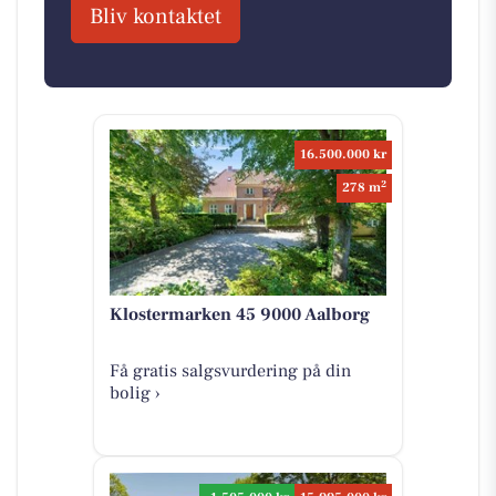
Bliv kontaktet
16.500.000 kr
2
278 m
Klostermarken 45 9000 Aalborg
Få gratis salgsvurdering på din
bolig ›