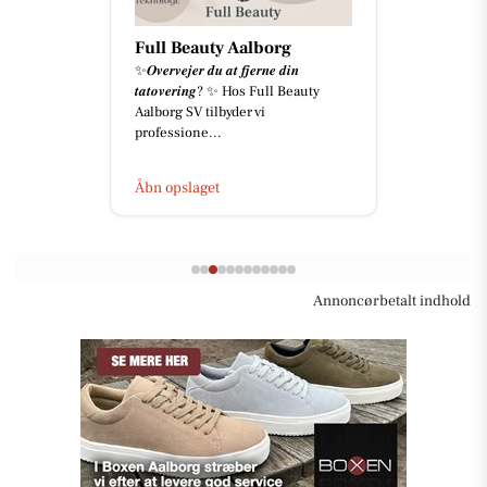
Full Beauty Aalborg
✨𝑶𝒗𝒆𝒓𝒗𝒆𝒋𝒆𝒓 𝒅𝒖 𝒂𝒕 𝒇𝒋𝒆𝒓𝒏𝒆 𝒅𝒊𝒏
𝒕𝒂𝒕𝒐𝒗𝒆𝒓𝒊𝒏𝒈? ✨ Hos Full Beauty
Aalborg SV tilbyder vi
professione...
Åbn opslaget
Annoncørbetalt indhold