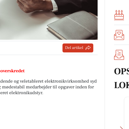
Del artikel
OP
 overskredet
ndende og veletableret elektronikvirksomhed syd
LO
og mødestabil medarbejder til opgaver inden for
eret elektronikudstyr.