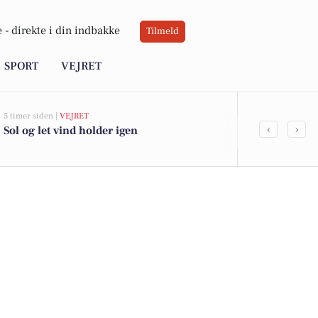
 -
direkte i din indbakke
Tilmeld
SPORT
VEJRET
5 timer siden |
VEJRET
21 timer siden |
‹
›
Sol og let vind holder igen
Luksusbolig 
Aalborg: Se 
Aalborgs dyr