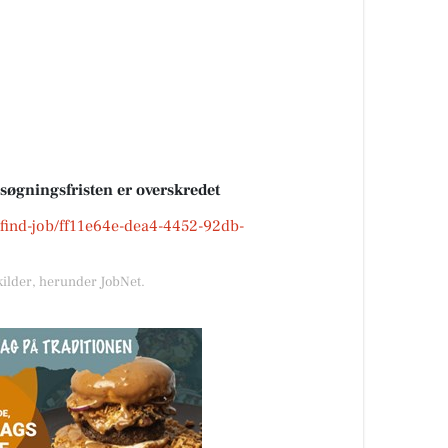
nsøgningsfristen er overskredet
k/find-job/ff11e64e-dea4-4452-92db-
kilder, herunder JobNet.