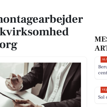
nikvirksomhed syd for Aalborg
montagearbejder
nikvirksomhed
ME
borg
AR
AL
Beru
cent
VE
Sol 