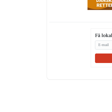
Få loka
Email