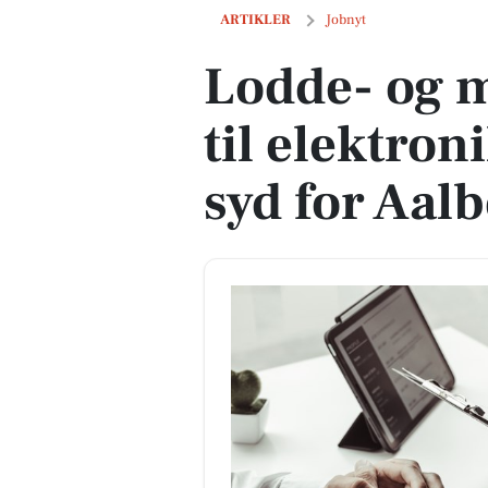
Lodde- og montagearbejder til elektro
ARTIKLER
Jobnyt
Lodde- og 
til elektro
syd for Aal