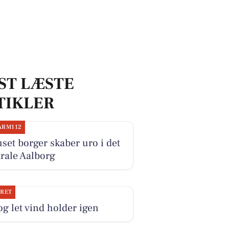
ST LÆSTE
TIKLER
ARM112
set borger skaber uro i det
rale Aalborg
JRET
og let vind holder igen