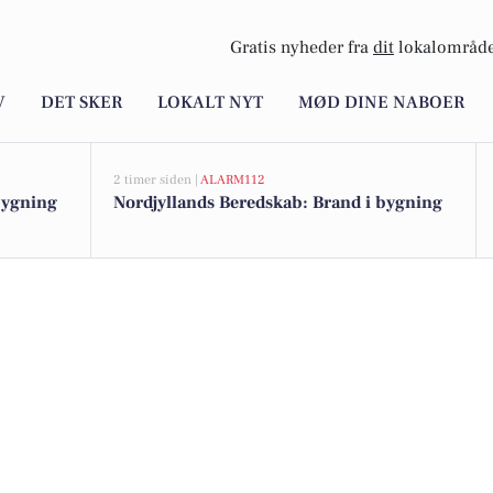
Gratis nyheder fra
dit
lokalområde
V
DET SKER
LOKALT NYT
MØD DINE NABOER
2 timer siden |
ALARM112
bygning
Nordjyllands Beredskab: Brand i bygning