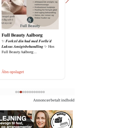
Full Beauty Aalborg
Echo4 ApS
✨ 𝑭𝒐𝒓𝒌æ𝒍 𝒅𝒊𝒏 𝒉𝒖𝒅 𝒎𝒆𝒅 𝑭𝒐𝒓𝒍𝒍𝒆’𝒅
Idag spiller bla. Bjarn
𝑳𝒖𝒌𝒔𝒖𝒔 𝑨𝒏𝒔𝒊𝒈𝒕𝒔𝒃𝒆𝒉𝒂𝒏𝒅𝒍𝒊𝒏𝒈 ✨ Hos
til Dans i Pianobaren. 
Full Beauty Aalborg...
imens Dj Nicolai K kas
håndtegn og sparker ga
Åbn opslaget
Åbn opslaget
Annoncørbetalt indhold