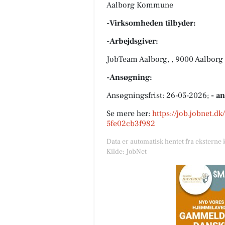
Aalborg Kommune
-Virksomheden tilbyder:
-Arbejdsgiver:
JobTeam Aalborg, , 9000 Aalborg
-Ansøgning:
Ansøgningsfrist: 26-05-2026;
- a
Se mere her:
https://job.jobnet.d
5fe02cb3f982
Data er automatisk hentet fra eksterne 
Kilde: JobNet