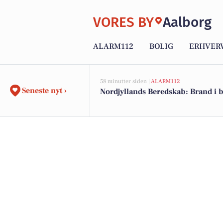
VORES BY
Aalborg
ALARM112
BOLIG
ERHVER
58 minutter siden |
ALARM112
Seneste nyt ›
Nordjyllands Beredskab: Brand i 