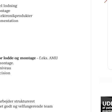
el lodning
ontage
elektronikprodukter
kumentation
SPAR Visse
dag
🐟🐟 JA TAK LÆKKER FRISK
n
FERSK FISK 🤑🤑🤑 PRISEN ER
HELT I BUND FRISKE FERSKE
ol...
RØDSPÆTTE FILETER 🌊 500G.
(12-15 FILETE...
or lodde og montage
– f.eks. AMU
montage.
Åbn opslaget
 niveau
cision
arbejder struktureret
af et godt og velfungerende team