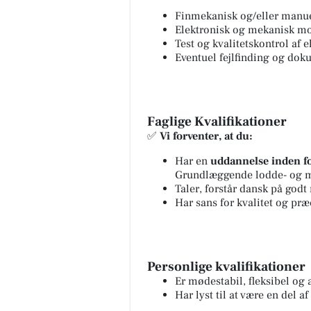
Finmekanisk og/eller manu
Elektronisk og mekanisk m
Test og kvalitetskontrol af 
Eventuel fejlfinding og do
FrAAderen - Kastetvej
🚨Kastetvej holder lukket ons
🚨 Grundet en ond hveps og e
Faglige Kvalifikationer
læbe, der tydeligvis reagerer
✅
Vi forventer, at du:
voldsomt på sådanne angreb, h
Har en
uddannelse inden f
Grundlæggende lodde- og 
Åbn opslaget
Taler, forstår dansk på godt
Har sans for kvalitet og præ
Personlige kvalifikationer
Er mødestabil, fleksibel og 
Har lyst til at være en del 