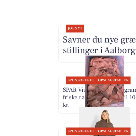
JOBNYT
Savner du nye græ
stillinger i Aalbo
SPONSORERET
OPSLAGSTAVLEN
SPAR Visse sælger 500 gra
friske rødspættefileter til 1
kr.
SPONSORERET
OPSLAGSTAVLEN