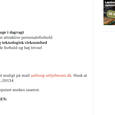
uge i dagvagt
t attraktive personaleforhold
 teknologisk virksomhed
 forhold og høj trivsel
st muligt på mail
aalborg-u@jobteam.dk
. Husk at
AL-20134
opstart ønskes snarest.
EN: