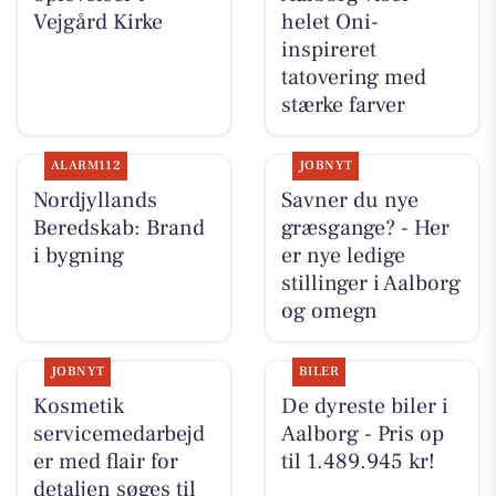
Vejgård Kirke
helet Oni-
inspireret
tatovering med
stærke farver
ALARM112
JOBNYT
Nordjyllands
Savner du nye
Beredskab: Brand
græsgange? - Her
i bygning
er nye ledige
stillinger i Aalborg
og omegn
JOBNYT
BILER
Kosmetik
De dyreste biler i
servicemedarbejd
Aalborg - Pris op
er med flair for
til 1.489.945 kr!
detaljen søges til