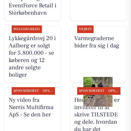
EventForce Retail i
Storkøbenhavn
BOLIGMARKED
VEJRET
Lykkegårdsvej 20 i
Varmegraderne
Aalborg er solgt
bider fra sig i dag
for 5.800.000 - se
køberen og 12
andre solgte
boliger
SPONSORERET
OPSLAGSTAVLEN
SPONSORERET
OPSLAGSTAVLEN
Ny video fra
Houen Life Power
Nørris Multifirma
inviterer til at
ApS - Se den her
skrive TILSTEDE
og dele, hvordan
du har det