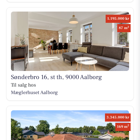
1.195.000 kr
2
87 m
Sønderbro 16, st th, 9000 Aalborg
Til salg hos
Mæglerhuset Aalborg
3.345.000 kr
2
169 m