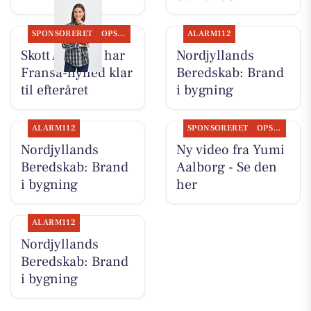
SPONSORERET
OPSLAGSTAVLEN
ALARM112
Skott Aalborg har
Nordjyllands
Fransa-nyhed klar
Beredskab: Brand
til efteråret
i bygning
ALARM112
SPONSORERET
OPSLAGSTAVLEN
Nordjyllands
Ny video fra Yumi
Beredskab: Brand
Aalborg - Se den
i bygning
her
ALARM112
Nordjyllands
Beredskab: Brand
i bygning