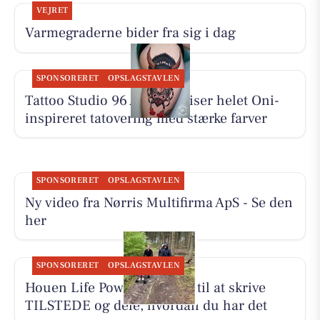
VEJRET
Varmegraderne bider fra sig i dag
SPONSORERET
OPSLAGSTAVLEN
Tattoo Studio 96 Aalborg viser helet Oni-
inspireret tatovering med stærke farver
SPONSORERET
OPSLAGSTAVLEN
Ny video fra Nørris Multifirma ApS - Se den
her
SPONSORERET
OPSLAGSTAVLEN
Houen Life Power inviterer til at skrive
TILSTEDE og dele, hvordan du har det