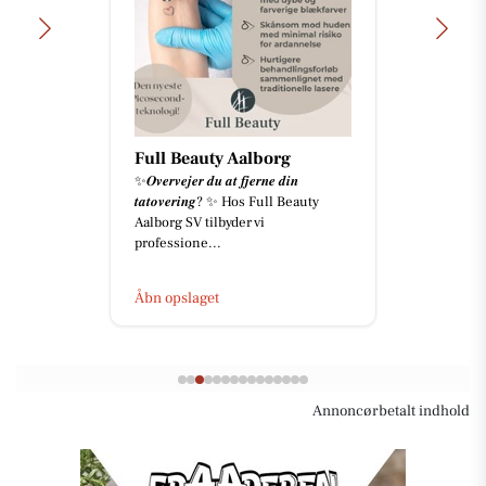
Full Beauty Aalborg
✨𝑶𝒗𝒆𝒓𝒗𝒆𝒋𝒆𝒓 𝒅𝒖 𝒂𝒕 𝒇𝒋𝒆𝒓𝒏𝒆 𝒅𝒊𝒏
𝒕𝒂𝒕𝒐𝒗𝒆𝒓𝒊𝒏𝒈? ✨ Hos Full Beauty
Aalborg SV tilbyder vi
professione...
Åbn opslaget
Annoncørbetalt indhold