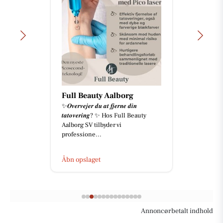
Full Beauty Aalborg
✨𝑶𝒗𝒆𝒓𝒗𝒆𝒋𝒆𝒓 𝒅𝒖 𝒂𝒕 𝒇𝒋𝒆𝒓𝒏𝒆 𝒅𝒊𝒏
𝒕𝒂𝒕𝒐𝒗𝒆𝒓𝒊𝒏𝒈? ✨ Hos Full Beauty
Aalborg SV tilbyder vi
professione...
Åbn opslaget
Annoncørbetalt indhold