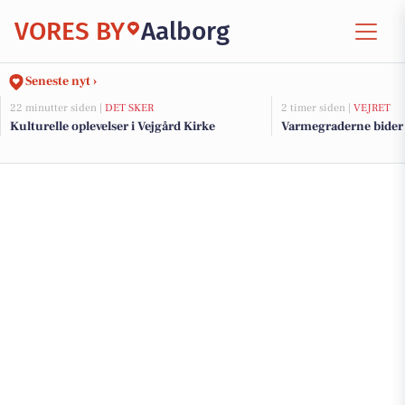
VORES BY
Aalborg
Seneste nyt ›
22 minutter siden |
DET SKER
2 timer siden |
VEJRET
Kulturelle oplevelser i Vejgård Kirke
Varmegraderne bider f