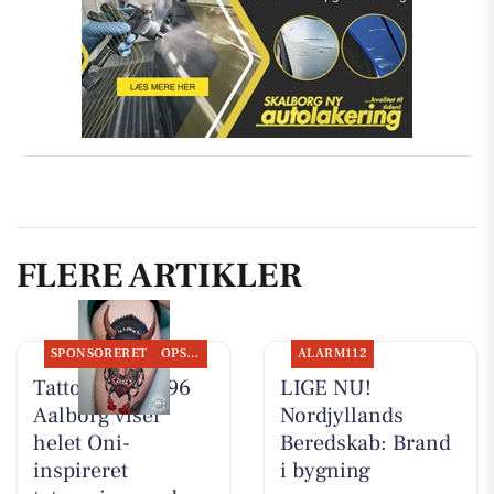
FLERE ARTIKLER
SPONSORERET
OPSLAGSTAVLEN
ALARM112
Tattoo Studio 96
LIGE NU!
Aalborg viser
Nordjyllands
helet Oni-
Beredskab: Brand
inspireret
i bygning