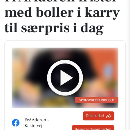
med boller i karry
til særpris i dag
Del artikel
FrAAderen -
Kastetvej
Besøg virksomheden