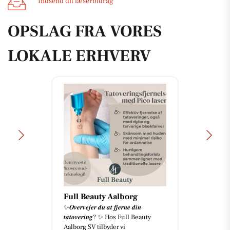
Indsend dit læserbidrag
OPSLAG FRA VORES
LOKALE ERHVERV
Full Beauty Aalborg
✨𝑶𝒗𝒆𝒓𝒗𝒆𝒋𝒆𝒓 𝒅𝒖 𝒂𝒕 𝒇𝒋𝒆𝒓𝒏𝒆 𝒅𝒊𝒏
𝒕𝒂𝒕𝒐𝒗𝒆𝒓𝒊𝒏𝒈? ✨ Hos Full Beauty
Aalborg SV tilbyder vi