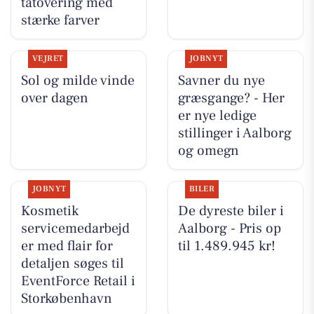
tatovering med
stærke farver
VEJRET
JOBNYT
Sol og milde vinde
Savner du nye
over dagen
græsgange? - Her
er nye ledige
stillinger i Aalborg
og omegn
JOBNYT
BILER
Kosmetik
De dyreste biler i
servicemedarbejd
Aalborg - Pris op
er med flair for
til 1.489.945 kr!
detaljen søges til
EventForce Retail i
Storkøbenhavn