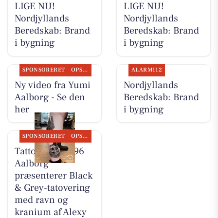
LIGE NU!
LIGE NU!
Nordjyllands
Nordjyllands
Beredskab: Brand
Beredskab: Brand
i bygning
i bygning
SPONSORERET
OPSLAGSTAVLEN
ALARM112
Ny video fra Yumi
Nordjyllands
Aalborg - Se den
Beredskab: Brand
her
i bygning
SPONSORERET
OPSLAGSTAVLEN
Tattoo Studio 96
Aalborg
præsenterer Black
& Grey-tatovering
med ravn og
kranium af Alexy