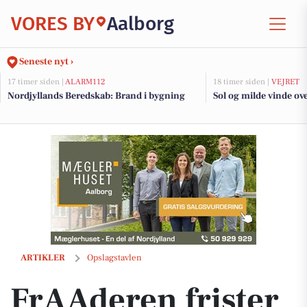
VORES BY
Aalborg
Seneste nyt ›
17 timer siden |
ALARM112
18 timer siden |
VEJRET
Nordjyllands Beredskab: Brand i bygning
Sol og milde vinde ov
FrAAderen frister med boller i karry til særpris i dag
ARTIKLER
Opslagstavlen
FrAAderen frister