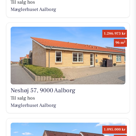
Til salg hos
Mæglerhuset Aalborg
1.286.973 kr
2
96 m
Neshøj 57, 9000 Aalborg
Til salg hos
Mæglerhuset Aalborg
1.095.000 kr