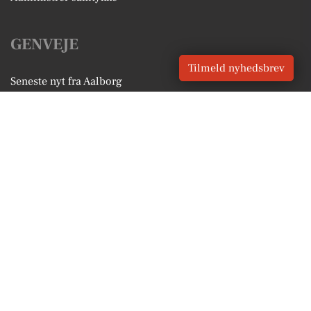
GENVEJE
Tilmeld nyhedsbrev
Seneste nyt fra Aalborg
Vores lokale erhverv
Kalenderen for Aalborg
Fakta om Aalborg
Erhvervsartikler
Aalborg Kommune
Få en gratis salgsvurdering
Sponsoreret indhold
Vores Digital © 2026