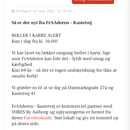
Tirsdag d. 04. nov. 2025 - kl. 16:46
Så er der nyt fra FrAAderen - Kastetvej
BOLLER I KARRY ALERT
Kun i dag fra kl. 16:00!
Vi har lavet en lækker omgang boller i karry, lige
som FrAAderen kan lide det – fyldt med smag og
kærlighed
Kun 69 kr. – så der er ingen undskyldning for ikke at
smutte forbi!
Vi glæder os til at se dig på Danmarksgade 27a og
Kastetvej 41
FrAAderen - Kastetvej er kommerciel partner med
VORES By Aalborg og oplysningerne er hentet fra
deres
Facebookside
. Støt lokalt og giv en tommel op
på deres side.