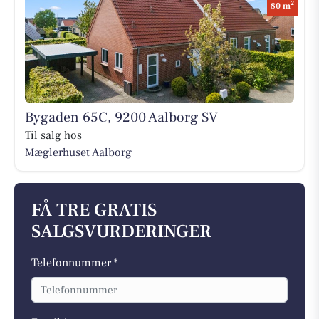
2
80 m
Bygaden 65C, 9200 Aalborg SV
Til salg hos
Mæglerhuset Aalborg
FÅ TRE GRATIS
SALGSVURDERINGER
Telefonnummer *