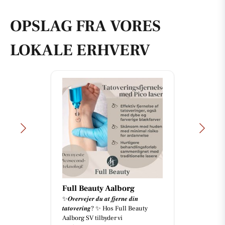
OPSLAG FRA VORES
LOKALE ERHVERV
Full Beauty Aalborg
✨𝑶𝒗𝒆𝒓𝒗𝒆𝒋𝒆𝒓 𝒅𝒖 𝒂𝒕 𝒇𝒋𝒆𝒓𝒏𝒆 𝒅𝒊𝒏
𝒕𝒂𝒕𝒐𝒗𝒆𝒓𝒊𝒏𝒈? ✨ Hos Full Beauty
Aalborg SV tilbyder vi