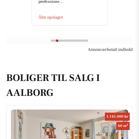
professione...
Åbn opslaget
Annoncørbetalt indhold
BOLIGER TIL SALG I
AALBORG
1.145.000 kr
2
60 m