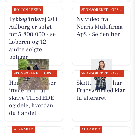
BOLIGMARKED
SPONSORERET
OPSLAGSTAVLEN
Lykkegårdsvej 20 i
Ny video fra
Aalborg er solgt
Nørris Multifirma
for 5.800.000 - se
ApS - Se den her
køberen og 12
andre solgte
boliger
SPONSORERET
OPSLAGSTAVLEN
SPONSORERET
OPSLAGSTAVLEN
Houen Life Power
Skott Aalborg har
inviterer til at
Fransa-nyhed klar
skrive TILSTEDE
til efteråret
og dele, hvordan
du har det
ALARM112
ALARM112